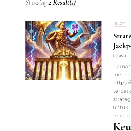
Showing
2 Result(s)
SLOT
Strat
Jackp
by
admin
Perna
men
https:/
terba
strate
untuk
tergaco
Keu