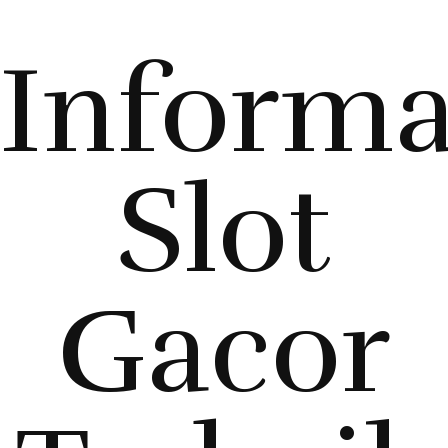
Informa
Slot
Gacor