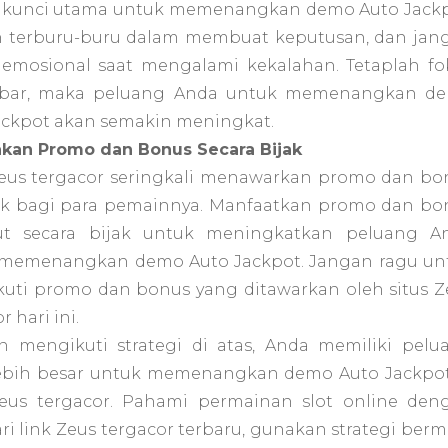
 kunci utama untuk memenangkan demo Auto Jackp
 terburu-buru dalam membuat keputusan, dan jan
u emosional saat mengalami kekalahan. Tetaplah fo
abar, maka peluang Anda untuk memenangkan d
ackpot akan semakin meningkat.
akan Promo dan Bonus Secara Bijak
Zeus tergacor seringkali menawarkan promo dan bo
k bagi para pemainnya. Manfaatkan promo dan bo
ut secara bijak untuk meningkatkan peluang A
memenangkan demo Auto Jackpot. Jangan ragu un
uti promo dan bonus yang ditawarkan oleh situs Z
r hari ini.
 mengikuti strategi di atas, Anda memiliki pelu
ebih besar untuk memenangkan demo Auto Jackpot
Zeus tergacor. Pahami permainan slot online den
ari link Zeus tergacor terbaru, gunakan strategi ber