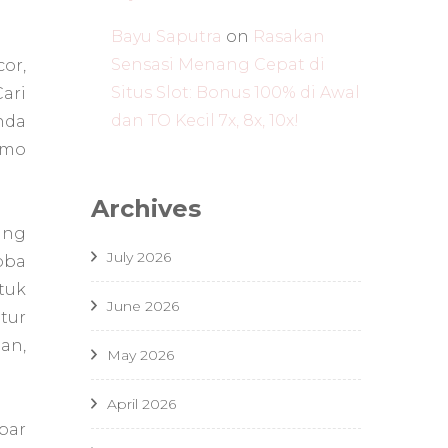
Bayu Saputra
on
Rasakan
Sensasi Menang Cepat di
or,
Situs Slot: Bonus 100% di Awal
ari
dan TO Kecil 7x, 8x, 10x!
nda
emo
Archives
ang
July 2026
oba
tuk
June 2026
tur
an,
May 2026
April 2026
bar