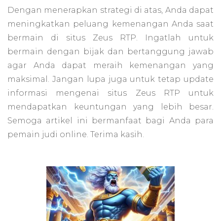
Dengan menerapkan strategi di atas, Anda dapat
meningkatkan peluang kemenangan Anda saat
bermain di situs Zeus RTP. Ingatlah untuk
bermain dengan bijak dan bertanggung jawab
agar Anda dapat meraih kemenangan yang
maksimal. Jangan lupa juga untuk tetap update
informasi mengenai situs Zeus RTP untuk
mendapatkan keuntungan yang lebih besar.
Semoga artikel ini bermanfaat bagi Anda para
pemain judi online. Terima kasih.