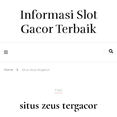
Informasi Slot
Gacor Terbaik
Home
situs zeus tergacor
TAG
situs zeus tergacor