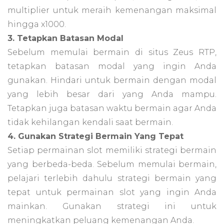
multiplier untuk meraih kemenangan maksimal
hingga x1000.
3. Tetapkan Batasan Modal
Sebelum memulai bermain di situs Zeus RTP,
tetapkan batasan modal yang ingin Anda
gunakan. Hindari untuk bermain dengan modal
yang lebih besar dari yang Anda mampu.
Tetapkan juga batasan waktu bermain agar Anda
tidak kehilangan kendali saat bermain.
4. Gunakan Strategi Bermain Yang Tepat
Setiap permainan slot memiliki strategi bermain
yang berbeda-beda. Sebelum memulai bermain,
pelajari terlebih dahulu strategi bermain yang
tepat untuk permainan slot yang ingin Anda
mainkan. Gunakan strategi ini untuk
meningkatkan peluang kemenangan Anda.