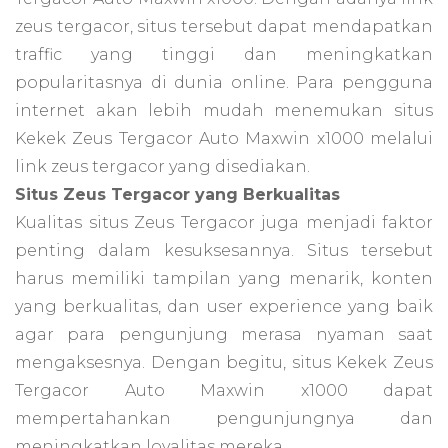
zeus tergacor, situs tersebut dapat mendapatkan
traffic yang tinggi dan meningkatkan
popularitasnya di dunia online. Para pengguna
internet akan lebih mudah menemukan situs
Kekek Zeus Tergacor Auto Maxwin x1000 melalui
link zeus tergacor yang disediakan.
Situs Zeus Tergacor yang Berkualitas
Kualitas situs Zeus Tergacor juga menjadi faktor
penting dalam kesuksesannya. Situs tersebut
harus memiliki tampilan yang menarik, konten
yang berkualitas, dan user experience yang baik
agar para pengunjung merasa nyaman saat
mengaksesnya. Dengan begitu, situs Kekek Zeus
Tergacor Auto Maxwin x1000 dapat
mempertahankan pengunjungnya dan
meningkatkan loyalitas mereka.