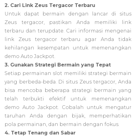
2. Cari Link Zeus Tergacor Terbaru
Untuk dapat bermain dengan lancar di situs
Zeus tergacor, pastikan Anda memiliki link
terbaru dan terupdate. Cari informasi mengenai
link Zeus tergacor terbaru agar Anda tidak
kehilangan kesempatan untuk memenangkan
demo Auto Jackpot.
3. Gunakan Strategi Bermain yang Tepat
Setiap permainan slot memiliki strategi bermain
yang berbeda-beda. Di situs Zeus tergacor, Anda
bisa mencoba beberapa strategi bermain yang
telah terbukti efektif untuk memenangkan
demo Auto Jackpot. Cobalah untuk mengatur
taruhan Anda dengan bijak, memperhatikan
pola permainan, dan bermain dengan fokus.
4. Tetap Tenang dan Sabar