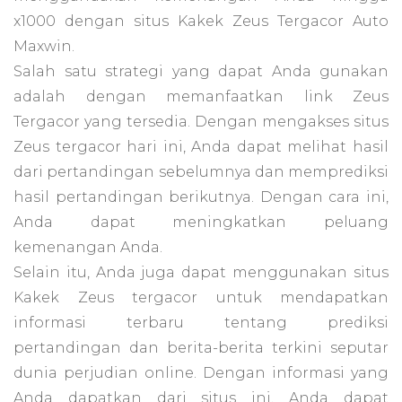
x1000 dengan situs Kakek Zeus Tergacor Auto
Maxwin.
Salah satu strategi yang dapat Anda gunakan
adalah dengan memanfaatkan link Zeus
Tergacor yang tersedia. Dengan mengakses situs
Zeus tergacor hari ini, Anda dapat melihat hasil
dari pertandingan sebelumnya dan memprediksi
hasil pertandingan berikutnya. Dengan cara ini,
Anda dapat meningkatkan peluang
kemenangan Anda.
Selain itu, Anda juga dapat menggunakan situs
Kakek Zeus tergacor untuk mendapatkan
informasi terbaru tentang prediksi
pertandingan dan berita-berita terkini seputar
dunia perjudian online. Dengan informasi yang
Anda dapatkan dari situs ini, Anda dapat