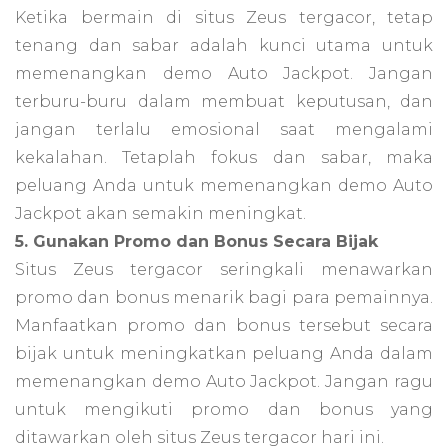
Ketika bermain di situs Zeus tergacor, tetap
tenang dan sabar adalah kunci utama untuk
memenangkan demo Auto Jackpot. Jangan
terburu-buru dalam membuat keputusan, dan
jangan terlalu emosional saat mengalami
kekalahan. Tetaplah fokus dan sabar, maka
peluang Anda untuk memenangkan demo Auto
Jackpot akan semakin meningkat.
5. Gunakan Promo dan Bonus Secara Bijak
Situs Zeus tergacor seringkali menawarkan
promo dan bonus menarik bagi para pemainnya.
Manfaatkan promo dan bonus tersebut secara
bijak untuk meningkatkan peluang Anda dalam
memenangkan demo Auto Jackpot. Jangan ragu
untuk mengikuti promo dan bonus yang
ditawarkan oleh situs Zeus tergacor hari ini.