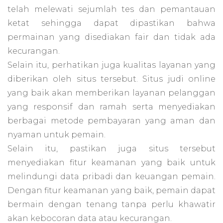
telah melewati sejumlah tes dan pemantauan
ketat sehingga dapat dipastikan bahwa
permainan yang disediakan fair dan tidak ada
kecurangan.
Selain itu, perhatikan juga kualitas layanan yang
diberikan oleh situs tersebut. Situs judi online
yang baik akan memberikan layanan pelanggan
yang responsif dan ramah serta menyediakan
berbagai metode pembayaran yang aman dan
nyaman untuk pemain.
Selain itu, pastikan juga situs tersebut
menyediakan fitur keamanan yang baik untuk
melindungi data pribadi dan keuangan pemain.
Dengan fitur keamanan yang baik, pemain dapat
bermain dengan tenang tanpa perlu khawatir
akan kebocoran data atau kecurangan.