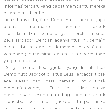
informasi terbaru yang dapat membantu mereka
dalam berjudi online.
Tidak hanya itu, fitur Demo Auto Jackpot juga
dapat membantu pemain untuk
memaksimalkan kemenangan mereka di situs
Zeus Tergacor. Dengan adanya fitur ini, pemain
dapat lebih mudah untuk meraih “maxwin” atau
kemenangan maksimal dalam setiap permainan
yang mereka ikuti.
Dengan semua keunggulan yang dimiliki fitur
Demo Auto Jackpot di situs Zeus Tergacor, tidak
ada alasan bagi para pemain untuk tidak
memanfaatkannya. Fitur ini tidak hanya
memberikan kesempatan bagi pemain untuk
mencoba permainan jackpot tanpa risiko
kehilangan uang, tetapi juga membantu mereka