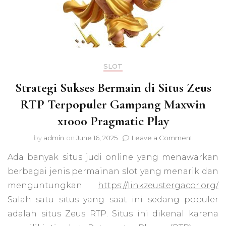
SLOT
Strategi Sukses Bermain di Situs Zeus
RTP Terpopuler Gampang Maxwin
x1000 Pragmatic Play
on
by
admin
on
June 16, 2025
Leave a Comment
Strategi
Ada banyak situs judi online yang menawarkan
Sukses
Bermain
berbagai jenis permainan slot yang menarik dan
di
menguntungkan.
https://linkzeustergacor.org/
Situs
Zeus
Salah satu situs yang saat ini sedang populer
RTP
adalah situs Zeus RTP. Situs ini dikenal karena
Terpopule