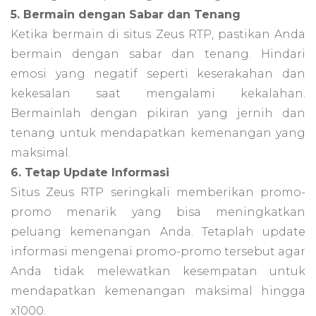
5. Bermain dengan Sabar dan Tenang
Ketika bermain di situs Zeus RTP, pastikan Anda
bermain dengan sabar dan tenang. Hindari
emosi yang negatif seperti keserakahan dan
kekesalan saat mengalami kekalahan.
Bermainlah dengan pikiran yang jernih dan
tenang untuk mendapatkan kemenangan yang
maksimal.
6. Tetap Update Informasi
Situs Zeus RTP seringkali memberikan promo-
promo menarik yang bisa meningkatkan
peluang kemenangan Anda. Tetaplah update
informasi mengenai promo-promo tersebut agar
Anda tidak melewatkan kesempatan untuk
mendapatkan kemenangan maksimal hingga
x1000.