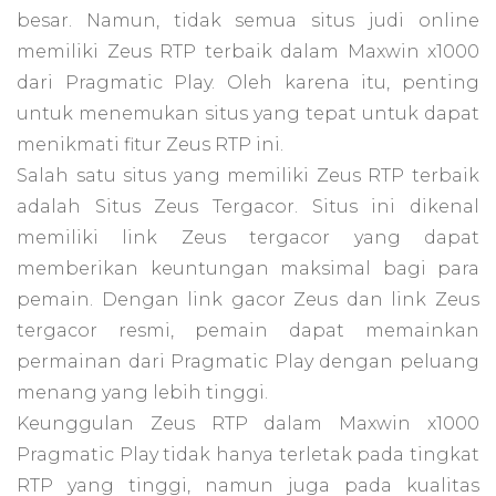
besar. Namun, tidak semua situs judi online
memiliki Zeus RTP terbaik dalam Maxwin x1000
dari Pragmatic Play. Oleh karena itu, penting
untuk menemukan situs yang tepat untuk dapat
menikmati fitur Zeus RTP ini.
Salah satu situs yang memiliki Zeus RTP terbaik
adalah Situs Zeus Tergacor. Situs ini dikenal
memiliki link Zeus tergacor yang dapat
memberikan keuntungan maksimal bagi para
pemain. Dengan link gacor Zeus dan link Zeus
tergacor resmi, pemain dapat memainkan
permainan dari Pragmatic Play dengan peluang
menang yang lebih tinggi.
Keunggulan Zeus RTP dalam Maxwin x1000
Pragmatic Play tidak hanya terletak pada tingkat
RTP yang tinggi, namun juga pada kualitas