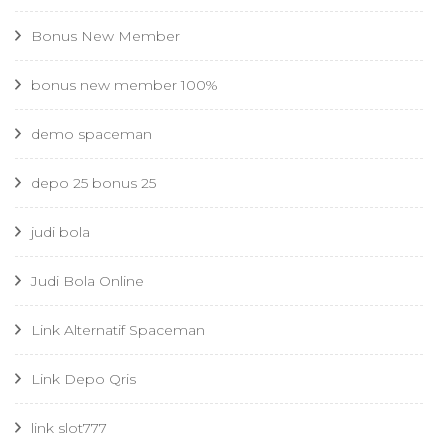
Bonus New Member
bonus new member 100%
demo spaceman
depo 25 bonus 25
judi bola
Judi Bola Online
Link Alternatif Spaceman
Link Depo Qris
link slot777