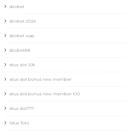
sbobet
sbobet 2026
sbobet wap
sbobet88
situs slot 10k
situs slot bonus new member
situs slot bonus new member 100
situs slot777
Situs Toto