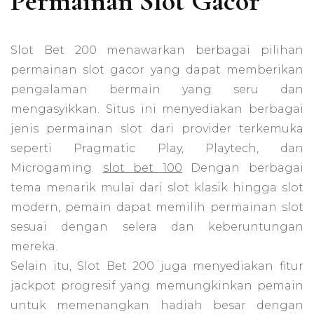
Permainan Slot Gacor
Slot Bet 200 menawarkan berbagai pilihan
permainan slot gacor yang dapat memberikan
pengalaman bermain yang seru dan
mengasyikkan. Situs ini menyediakan berbagai
jenis permainan slot dari provider terkemuka
seperti Pragmatic Play, Playtech, dan
Microgaming.
slot bet 100
Dengan berbagai
tema menarik mulai dari slot klasik hingga slot
modern, pemain dapat memilih permainan slot
sesuai dengan selera dan keberuntungan
mereka.
Selain itu, Slot Bet 200 juga menyediakan fitur
jackpot progresif yang memungkinkan pemain
untuk memenangkan hadiah besar dengan