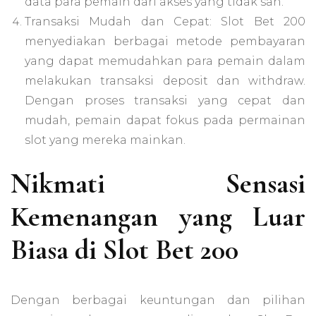
data para pemain dari akses yang tidak sah.
Transaksi Mudah dan Cepat: Slot Bet 200
menyediakan berbagai metode pembayaran
yang dapat memudahkan para pemain dalam
melakukan transaksi deposit dan withdraw.
Dengan proses transaksi yang cepat dan
mudah, pemain dapat fokus pada permainan
slot yang mereka mainkan.
Nikmati Sensasi
Kemenangan yang Luar
Biasa di Slot Bet 200
Dengan berbagai keuntungan dan pilihan