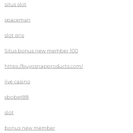
situs slot
spaceman
slot qris
Situs bonus new member 100
https://buyosnapproducts.com/
live casino
sbobet88
slot
bonus new member