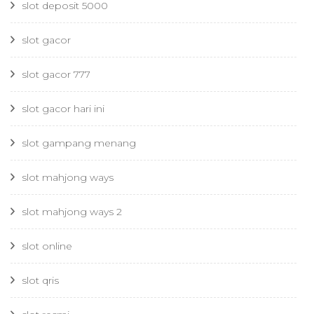
slot deposit 5000
slot gacor
slot gacor 777
slot gacor hari ini
slot gampang menang
slot mahjong ways
slot mahjong ways 2
slot online
slot qris