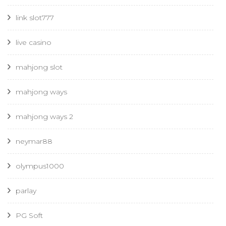
link slot777
live casino
mahjong slot
mahjong ways
mahjong ways 2
neymar88
olympus1000
parlay
PG Soft