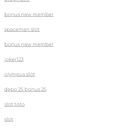
bonus new member
spaceman slot
bonus new member
joker123
olympus slot
depo 25 bonus 25
slot toto
slot