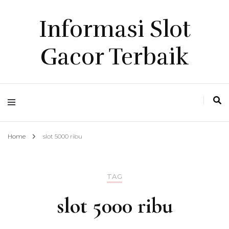
Informasi Slot
Gacor Terbaik
Home
slot 5000 ribu
TAG
slot 5000 ribu