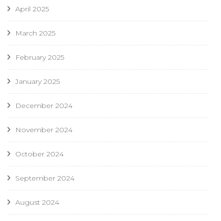
April 2025
March 2025
February 2025
January 2025
December 2024
November 2024
October 2024
September 2024
August 2024