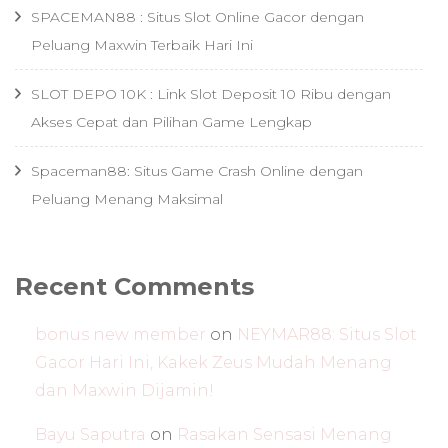
SPACEMAN88 : Situs Slot Online Gacor dengan
Peluang Maxwin Terbaik Hari Ini
SLOT DEPO 10K : Link Slot Deposit 10 Ribu dengan
Akses Cepat dan Pilihan Game Lengkap
Spaceman88: Situs Game Crash Online dengan
Peluang Menang Maksimal
Recent Comments
bonus new member
on
NEYMAR88: Situs Slot
Gacor Hari Ini, Kakek Zeus Mudah Menang
dan Maxwin Dijamin!
Bayu Saputra
on
Rasakan Sensasi Menang