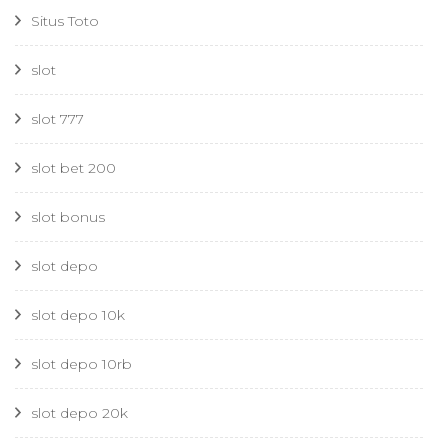
Situs Toto
slot
slot 777
slot bet 200
slot bonus
slot depo
slot depo 10k
slot depo 10rb
slot depo 20k