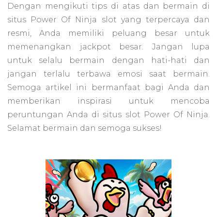
Dengan mengikuti tips di atas dan bermain di
situs Power Of Ninja slot yang terpercaya dan
resmi, Anda memiliki peluang besar untuk
memenangkan jackpot besar. Jangan lupa
untuk selalu bermain dengan hati-hati dan
jangan terlalu terbawa emosi saat bermain.
Semoga artikel ini bermanfaat bagi Anda dan
memberikan inspirasi untuk mencoba
peruntungan Anda di situs slot Power Of Ninja.
Selamat bermain dan semoga sukses!