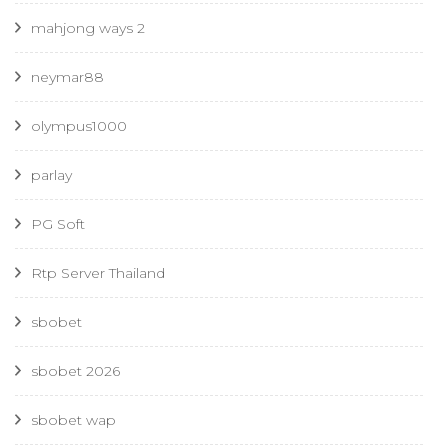
mahjong ways 2
neymar88
olympus1000
parlay
PG Soft
Rtp Server Thailand
sbobet
sbobet 2026
sbobet wap