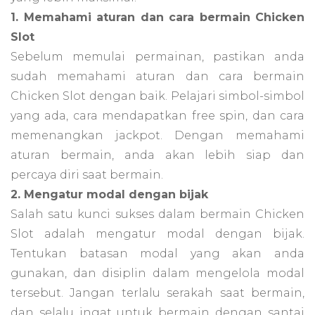
1. Memahami aturan dan cara bermain Chicken
Slot
Sebelum memulai permainan, pastikan anda
sudah memahami aturan dan cara bermain
Chicken Slot dengan baik. Pelajari simbol-simbol
yang ada, cara mendapatkan free spin, dan cara
memenangkan jackpot. Dengan memahami
aturan bermain, anda akan lebih siap dan
percaya diri saat bermain.
2. Mengatur modal dengan bijak
Salah satu kunci sukses dalam bermain Chicken
Slot adalah mengatur modal dengan bijak.
Tentukan batasan modal yang akan anda
gunakan, dan disiplin dalam mengelola modal
tersebut. Jangan terlalu serakah saat bermain,
dan selalu ingat untuk bermain dengan santai