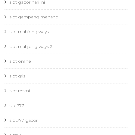
slot gacor hari ini
slot gampang menang
slot mahjong ways
slot mahjong ways 2
slot online
slot qris
slot resmi
slot777
slot777 gacor