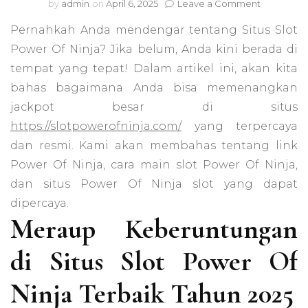
on
by
admin
on
April 6, 2025
Leave a Comment
Menangka
Pernahkah Anda mendengar tentang Situs Slot
Jackpot
Besar
Power Of Ninja? Jika belum, Anda kini berada di
di
tempat yang tepat! Dalam artikel ini, akan kita
Situs
Slot
bahas bagaimana Anda bisa memenangkan
Power
jackpot besar di situs
Of
https://slotpowerofninja.com/
yang terpercaya
Ninja
Terpercay
dan resmi. Kami akan membahas tentang link
dan
Power Of Ninja, cara main slot Power Of Ninja,
Resmi
dan situs Power Of Ninja slot yang dapat
dipercaya.
Meraup Keberuntungan
di Situs Slot Power Of
Ninja Terbaik Tahun 2025