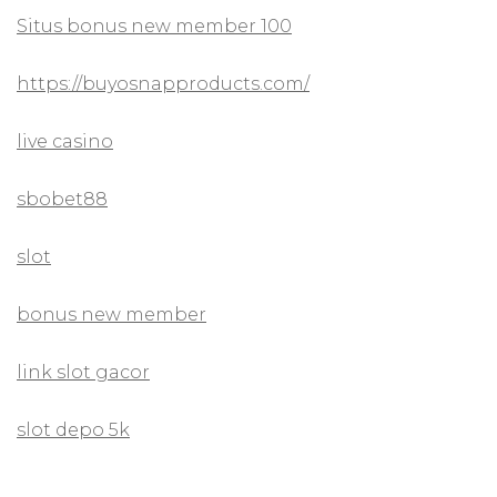
Situs bonus new member 100
https://buyosnapproducts.com/
live casino
sbobet88
slot
bonus new member
link slot gacor
slot depo 5k