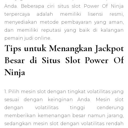
Anda. Beberapa ciri situs slot Power Of Ninja
terpercaya adalah memiliki lisensi resmi,
menyediakan metode pembayaran yang aman,
dan memiliki reputasi yang baik di kalangan
pemain judi online.
Tips untuk Menangkan Jackpot
Besar di Situs Slot Power Of
Ninja
1. Pilih mesin slot dengan tingkat volatilitas yang
sesuai dengan keinginan Anda. Mesin slot
dengan volatilitas tinggi cenderung
memberikan kemenangan besar namun jarang,
sedangkan mesin slot dengan volatilitas rendah