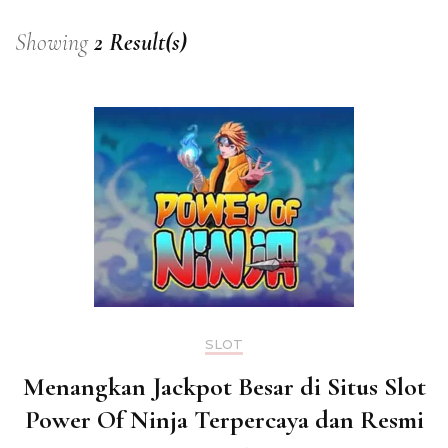
Showing
2 Result(s)
SLOT
Menangkan Jackpot Besar di Situs Slot
Power Of Ninja Terpercaya dan Resmi