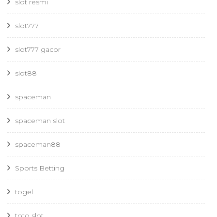
slot resmi
slot777
slot777 gacor
slot88
spaceman
spaceman slot
spaceman88
Sports Betting
togel
toto slot