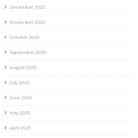
December 2025
November 2025
October 2025
September 2025
August 2025
July 2025
June 2025
May 2025
April 2025