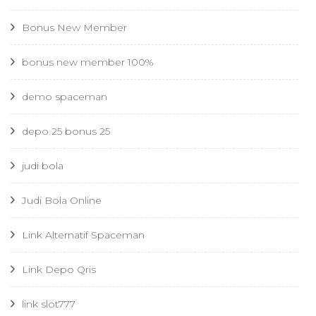
Bonus New Member
bonus new member 100%
demo spaceman
depo 25 bonus 25
judi bola
Judi Bola Online
Link Alternatif Spaceman
Link Depo Qris
link slot777