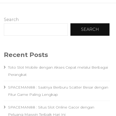
Search
SEARCH
Recent Posts
Toto Slot Mobile dengan Akses Cepat melalui Berbagai
Perangkat
SPACEMAN88 : Saatnya Berburu Scatter Besar dengan
Fitur Game Paling Lengkap
SPACEMAN88 : Situs Slot Online Gacor dengan
Peluang Maxwin Terbaik Hari Ini