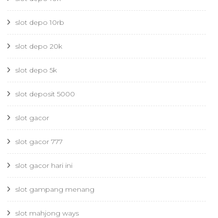
slot depo 10rb
slot depo 20k
slot depo 5k
slot deposit 5000
slot gacor
slot gacor 777
slot gacor hari ini
slot gampang menang
slot mahjong ways