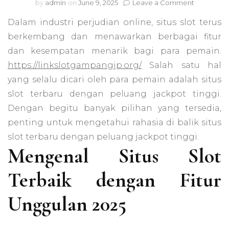
on
by
admin
on
June 9, 2025
Leave a Comment
Rahasia
Dalam industri perjudian online, situs slot terus
Situs
Slot
berkembang dan menawarkan berbagai fitur
Terbaru
dan kesempatan menarik bagi para pemain.
2025
dengan
https://linkslotgampangjp.org/
Salah satu hal
Peluang
yang selalu dicari oleh para pemain adalah situs
Jackpot
slot terbaru dengan peluang jackpot tinggi.
Tinggi
Dengan begitu banyak pilihan yang tersedia,
penting untuk mengetahui rahasia di balik situs
slot terbaru dengan peluang jackpot tinggi.
Mengenal Situs Slot
Terbaik dengan Fitur
Unggulan 2025