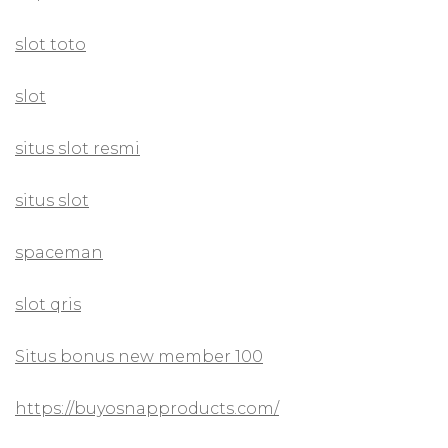
slot toto
slot
situs slot resmi
situs slot
spaceman
slot qris
Situs bonus new member 100
https://buyosnapproducts.com/