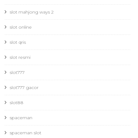
slot mahjong ways 2
slot online
slot qris
slot resmi
slot777
slot777 gacor
slot88
spaceman
spaceman slot