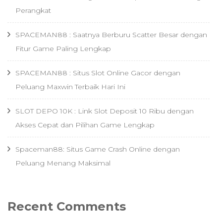
Perangkat
SPACEMAN88 : Saatnya Berburu Scatter Besar dengan
Fitur Game Paling Lengkap
SPACEMAN88 : Situs Slot Online Gacor dengan
Peluang Maxwin Terbaik Hari Ini
SLOT DEPO 10K : Link Slot Deposit 10 Ribu dengan
Akses Cepat dan Pilihan Game Lengkap
Spaceman88: Situs Game Crash Online dengan
Peluang Menang Maksimal
Recent Comments