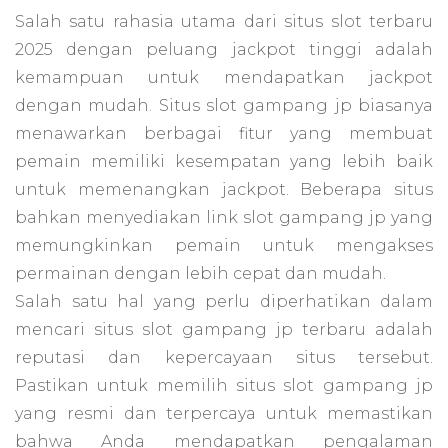
Salah satu rahasia utama dari situs slot terbaru
2025 dengan peluang jackpot tinggi adalah
kemampuan untuk mendapatkan jackpot
dengan mudah. Situs slot gampang jp biasanya
menawarkan berbagai fitur yang membuat
pemain memiliki kesempatan yang lebih baik
untuk memenangkan jackpot. Beberapa situs
bahkan menyediakan link slot gampang jp yang
memungkinkan pemain untuk mengakses
permainan dengan lebih cepat dan mudah.
Salah satu hal yang perlu diperhatikan dalam
mencari situs slot gampang jp terbaru adalah
reputasi dan kepercayaan situs tersebut.
Pastikan untuk memilih situs slot gampang jp
yang resmi dan terpercaya untuk memastikan
bahwa Anda mendapatkan pengalaman