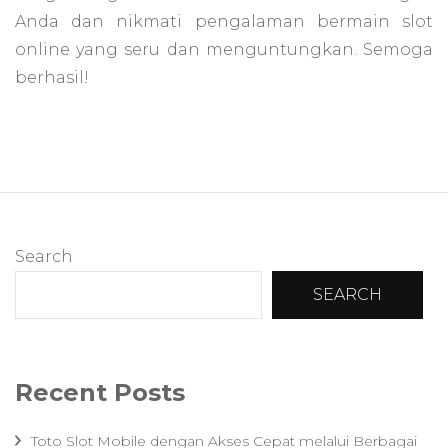
Anda dan nikmati pengalaman bermain slot
online yang seru dan menguntungkan. Semoga
berhasil!
Search
SEARCH
Recent Posts
Toto Slot Mobile dengan Akses Cepat melalui Berbagai