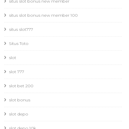
situs slot bonus new member
situs slot bonus new member 100
situs slot777
Situs Toto
slot
slot 777
slot bet 200
slot bonus
slot depo
slot depo 10k