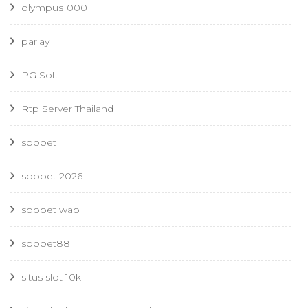
olympus1000
parlay
PG Soft
Rtp Server Thailand
sbobet
sbobet 2026
sbobet wap
sbobet88
situs slot 10k