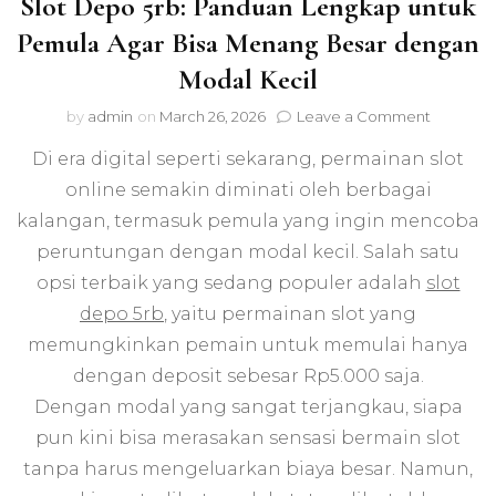
Slot Depo 5rb: Panduan Lengkap untuk
Pemula Agar Bisa Menang Besar dengan
Modal Kecil
on
by
admin
on
March 26, 2026
Leave a Comment
Slot
Di era digital seperti sekarang, permainan slot
Depo
5rb:
online semakin diminati oleh berbagai
Panduan
kalangan, termasuk pemula yang ingin mencoba
Lengkap
untuk
peruntungan dengan modal kecil. Salah satu
Pemula
opsi terbaik yang sedang populer adalah
slot
Agar
depo 5rb
, yaitu permainan slot yang
Bisa
Menang
memungkinkan pemain untuk memulai hanya
Besar
dengan deposit sebesar Rp5.000 saja.
dengan
Modal
Dengan modal yang sangat terjangkau, siapa
Kecil
pun kini bisa merasakan sensasi bermain slot
tanpa harus mengeluarkan biaya besar. Namun,