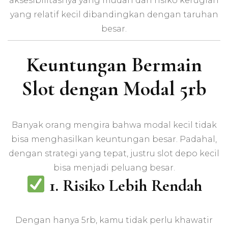
aksesibilitasnya yang mudah dan risiko kerugian
yang relatif kecil dibandingkan dengan taruhan
besar.
Keuntungan Bermain
Slot dengan Modal 5rb
Banyak orang mengira bahwa modal kecil tidak
bisa menghasilkan keuntungan besar. Padahal,
dengan strategi yang tepat, justru slot depo kecil
bisa menjadi peluang besar.
1. Risiko Lebih Rendah
Dengan hanya 5rb, kamu tidak perlu khawatir