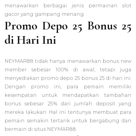
menawarkan berbagai jenis permainan slot
gacor yang gampang menang.
Promo Depo 25 Bonus 25
di Hari Ini
NEYMAR88 tidak hanya menawarkan bonus new
member sebesar 100% di awal, tetapi juga
menyediakan promo depo 25 bonus 25 di hari ini.
Dengan promo ini, para pemain memiliki
kesempatan untuk mendapatkan tambahan
bonus sebesar 25% dari jumlah deposit yang
mereka lakukan. Hal ini tentunya membuat para
pemain semakin tertarik untuk bergabung dan
bermain di situs NEYMAR88.