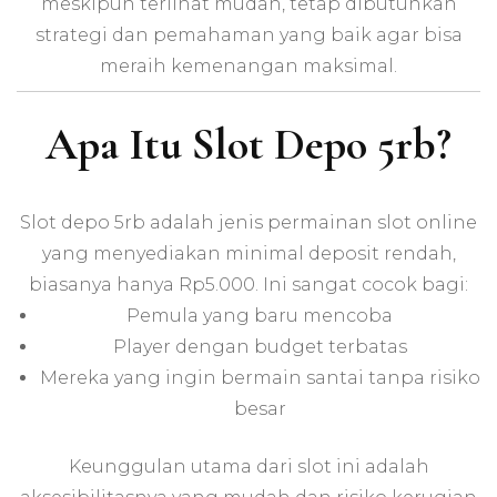
meskipun terlihat mudah, tetap dibutuhkan
strategi dan pemahaman yang baik agar bisa
meraih kemenangan maksimal.
Apa Itu Slot Depo 5rb?
Slot depo 5rb adalah jenis permainan slot online
yang menyediakan minimal deposit rendah,
biasanya hanya Rp5.000. Ini sangat cocok bagi:
Pemula yang baru mencoba
Player dengan budget terbatas
Mereka yang ingin bermain santai tanpa risiko
besar
Keunggulan utama dari slot ini adalah