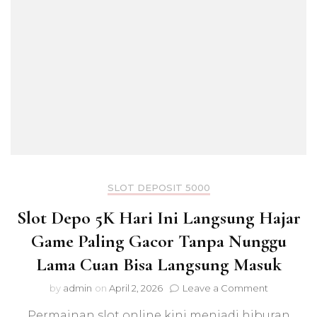
SLOT DEPOSIT 5000
Slot Depo 5K Hari Ini Langsung Hajar
Game Paling Gacor Tanpa Nunggu
Lama Cuan Bisa Langsung Masuk
on
by
admin
on
April 2, 2026
Leave a Comment
Slot
Permainan slot online kini menjadi hiburan
Depo