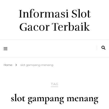
Informasi Slot
Gacor Terbaik
Home
slot gampang menang
TAG
slot gampang menang