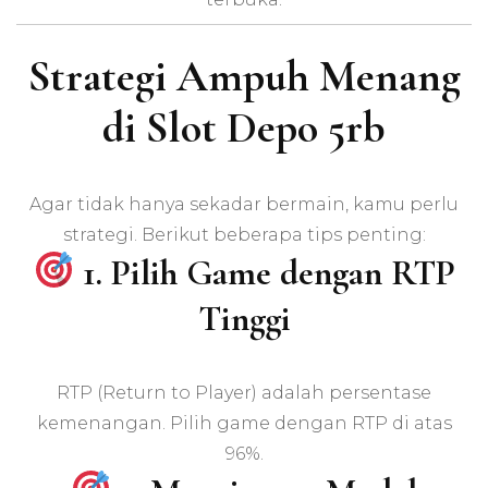
Strategi Ampuh Menang
di Slot Depo 5rb
Agar tidak hanya sekadar bermain, kamu perlu
strategi. Berikut beberapa tips penting:
1. Pilih Game dengan RTP
Tinggi
RTP (Return to Player) adalah persentase
kemenangan. Pilih game dengan RTP di atas
96%.