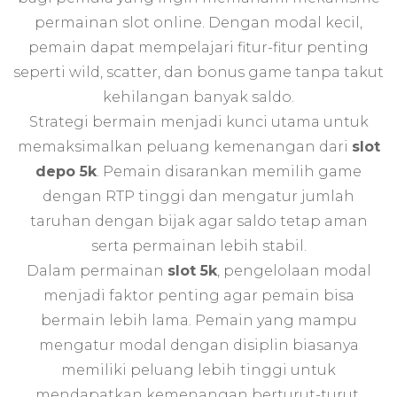
permainan slot online. Dengan modal kecil,
pemain dapat mempelajari fitur-fitur penting
seperti wild, scatter, dan bonus game tanpa takut
kehilangan banyak saldo.
Strategi bermain menjadi kunci utama untuk
memaksimalkan peluang kemenangan dari
slot
depo 5k
. Pemain disarankan memilih game
dengan RTP tinggi dan mengatur jumlah
taruhan dengan bijak agar saldo tetap aman
serta permainan lebih stabil.
Dalam permainan
slot 5k
, pengelolaan modal
menjadi faktor penting agar pemain bisa
bermain lebih lama. Pemain yang mampu
mengatur modal dengan disiplin biasanya
memiliki peluang lebih tinggi untuk
mendapatkan kemenangan berturut-turut.