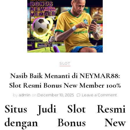
SLOT
Nasib Baik Menanti di NEYMAR88:
Slot Resmi Bonus New Member 100%
on
by
admin
on
December 10, 2025
Leave a Comment
Nasib
Situs Judi Slot Resmi
Baik
Menant
dengan Bonus New
di
NEYMA
Slot