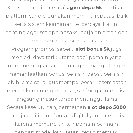
Ketika bermain melalui
agen depo 5k
, pastikan
platform yang digunakan memiliki reputasi baik
serta sistem keamanan terpercaya. Hal ini
penting agar setiap transaksi berjalan aman dan
permainan dijalankan secara fair.
Program promosi seperti
slot bonus 5k
juga
menjadi daya tarik utama bagi pemain yang
ingin meningkatkan peluang menang. Dengan
memanfaatkan bonus, pemain dapat bermain
lebih lama sekaligus memperbesar kesempatan
meraih kemenangan besar, sehingga cuan bisa
langsung masuk tanpa menunggu lama.
Secara keseluruhan, permainan
slot depo 5000
menjadi pilihan hiburan digital yang menarik
karena memungkinkan pemain bermain
dengan modal kecil tetapi tetap memiliki