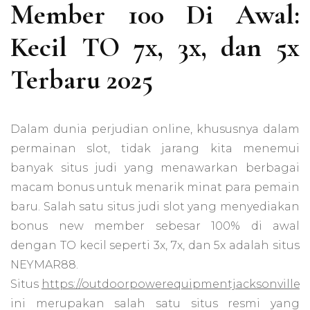
Member 100 Di Awal:
Resmi
Bonus
Kecil TO 7x, 3x, dan 5x
New
Memb
100%
Terbaru 2025
Dalam dunia perjudian online, khususnya dalam
permainan slot, tidak jarang kita menemui
banyak situs judi yang menawarkan berbagai
macam bonus untuk menarik minat para pemain
baru. Salah satu situs judi slot yang menyediakan
bonus new member sebesar 100% di awal
dengan TO kecil seperti 3x, 7x, dan 5x adalah situs
NEYMAR88.
Situs
https://outdoorpowerequipmentjacksonville.
ini merupakan salah satu situs resmi yang