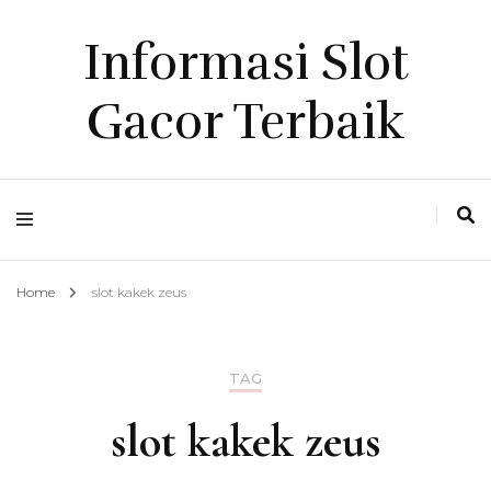
Informasi Slot
Gacor Terbaik
Home
slot kakek zeus
TAG
slot kakek zeus