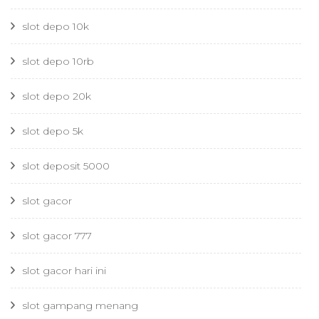
slot depo 10k
slot depo 10rb
slot depo 20k
slot depo 5k
slot deposit 5000
slot gacor
slot gacor 777
slot gacor hari ini
slot gampang menang