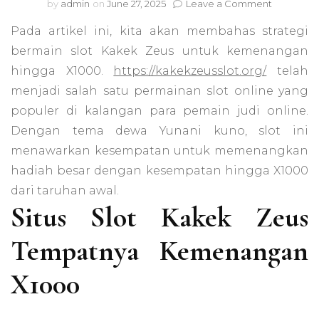
on
by
admin
on
June 27, 2025
Leave a Comment
Strategi
Pada artikel ini, kita akan membahas strategi
Bermain
Slot
bermain slot Kakek Zeus untuk kemenangan
Kakek
hingga X1000.
https://kakekzeusslot.org/
telah
Zeus
Untuk
menjadi salah satu permainan slot online yang
Kemenan
populer di kalangan para pemain judi online.
X1000
Dengan tema dewa Yunani kuno, slot ini
menawarkan kesempatan untuk memenangkan
hadiah besar dengan kesempatan hingga X1000
dari taruhan awal.
Situs Slot Kakek Zeus
Tempatnya Kemenangan
X1000