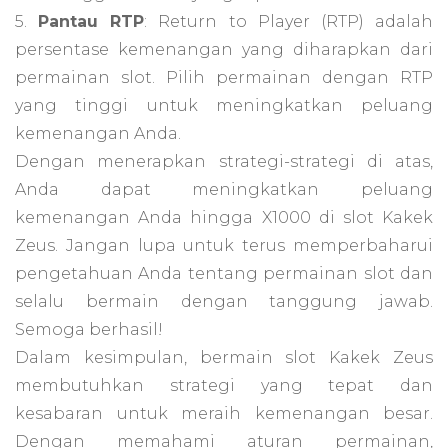
5.
Pantau RTP
: Return to Player (RTP) adalah
persentase kemenangan yang diharapkan dari
permainan slot. Pilih permainan dengan RTP
yang tinggi untuk meningkatkan peluang
kemenangan Anda.
Dengan menerapkan strategi-strategi di atas,
Anda dapat meningkatkan peluang
kemenangan Anda hingga X1000 di slot Kakek
Zeus. Jangan lupa untuk terus memperbaharui
pengetahuan Anda tentang permainan slot dan
selalu bermain dengan tanggung jawab.
Semoga berhasil!
Dalam kesimpulan, bermain slot Kakek Zeus
membutuhkan strategi yang tepat dan
kesabaran untuk meraih kemenangan besar.
Dengan memahami aturan permainan,