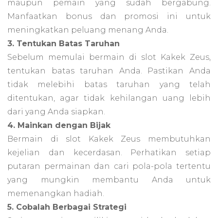
maupun pemain yang sudah bergabung.
Manfaatkan bonus dan promosi ini untuk
meningkatkan peluang menang Anda.
3. Tentukan Batas Taruhan
Sebelum memulai bermain di slot Kakek Zeus,
tentukan batas taruhan Anda. Pastikan Anda
tidak melebihi batas taruhan yang telah
ditentukan, agar tidak kehilangan uang lebih
dari yang Anda siapkan.
4. Mainkan dengan Bijak
Bermain di slot Kakek Zeus membutuhkan
kejelian dan kecerdasan. Perhatikan setiap
putaran permainan dan cari pola-pola tertentu
yang mungkin membantu Anda untuk
memenangkan hadiah.
5. Cobalah Berbagai Strategi