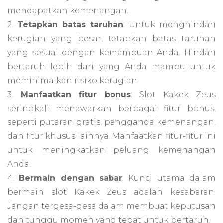
mendapatkan kemenangan.
2.
Tetapkan batas taruhan
: Untuk menghindari
kerugian yang besar, tetapkan batas taruhan
yang sesuai dengan kemampuan Anda. Hindari
bertaruh lebih dari yang Anda mampu untuk
meminimalkan risiko kerugian.
3.
Manfaatkan fitur bonus
: Slot Kakek Zeus
seringkali menawarkan berbagai fitur bonus,
seperti putaran gratis, pengganda kemenangan,
dan fitur khusus lainnya. Manfaatkan fitur-fitur ini
untuk meningkatkan peluang kemenangan
Anda.
4.
Bermain dengan sabar
: Kunci utama dalam
bermain slot Kakek Zeus adalah kesabaran.
Jangan tergesa-gesa dalam membuat keputusan
dan tunggu momen yang tepat untuk bertaruh.