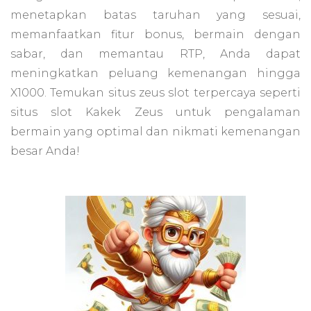
menetapkan batas taruhan yang sesuai,
memanfaatkan fitur bonus, bermain dengan
sabar, dan memantau RTP, Anda dapat
meningkatkan peluang kemenangan hingga
X1000. Temukan situs zeus slot terpercaya seperti
situs slot Kakek Zeus untuk pengalaman
bermain yang optimal dan nikmati kemenangan
besar Anda!