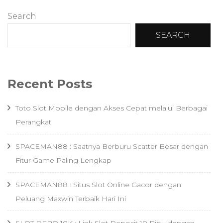
Search
SEARCH
Recent Posts
Toto Slot Mobile dengan Akses Cepat melalui Berbagai
Perangkat
SPACEMAN88 : Saatnya Berburu Scatter Besar dengan
Fitur Game Paling Lengkap
SPACEMAN88 : Situs Slot Online Gacor dengan
Peluang Maxwin Terbaik Hari Ini