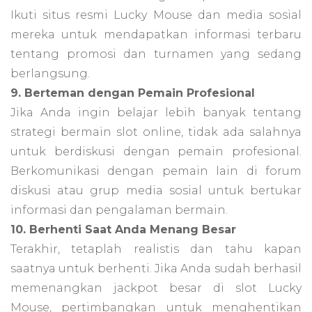
Ikuti situs resmi Lucky Mouse dan media sosial
mereka untuk mendapatkan informasi terbaru
tentang promosi dan turnamen yang sedang
berlangsung.
9. Berteman dengan Pemain Profesional
Jika Anda ingin belajar lebih banyak tentang
strategi bermain slot online, tidak ada salahnya
untuk berdiskusi dengan pemain profesional.
Berkomunikasi dengan pemain lain di forum
diskusi atau grup media sosial untuk bertukar
informasi dan pengalaman bermain.
10. Berhenti Saat Anda Menang Besar
Terakhir, tetaplah realistis dan tahu kapan
saatnya untuk berhenti. Jika Anda sudah berhasil
memenangkan jackpot besar di slot Lucky
Mouse, pertimbangkan untuk menghentikan