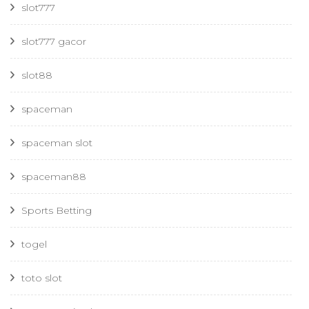
slot777
slot777 gacor
slot88
spaceman
spaceman slot
spaceman88
Sports Betting
togel
toto slot