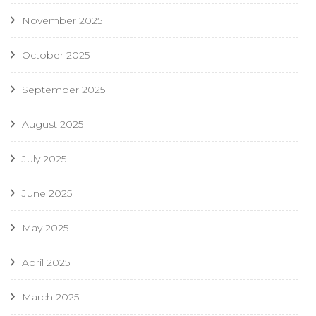
November 2025
October 2025
September 2025
August 2025
July 2025
June 2025
May 2025
April 2025
March 2025