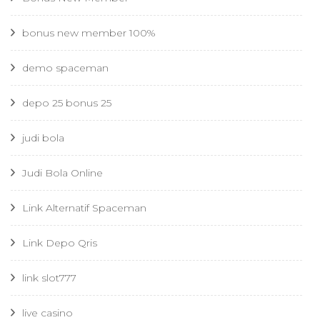
bonus new member 100%
demo spaceman
depo 25 bonus 25
judi bola
Judi Bola Online
Link Alternatif Spaceman
Link Depo Qris
link slot777
live casino