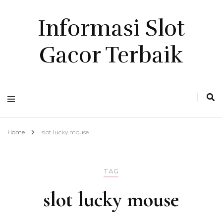
Informasi Slot
Gacor Terbaik
Home
slot lucky mouse
TAG
slot lucky mouse