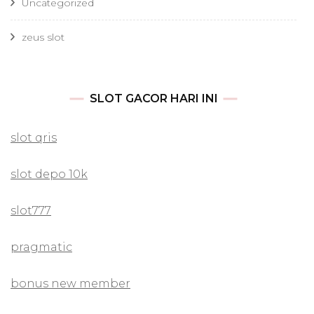
Uncategorized
zeus slot
SLOT GACOR HARI INI
slot qris
slot depo 10k
slot777
pragmatic
bonus new member