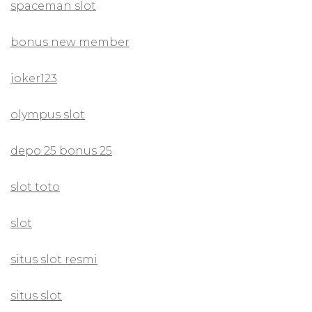
spaceman slot
bonus new member
joker123
olympus slot
depo 25 bonus 25
slot toto
slot
situs slot resmi
situs slot