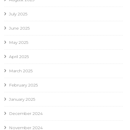
July 2025
June 2025
May 2025
April 2025
March 2025
February 2025
January 2025
December 2024
November 2024