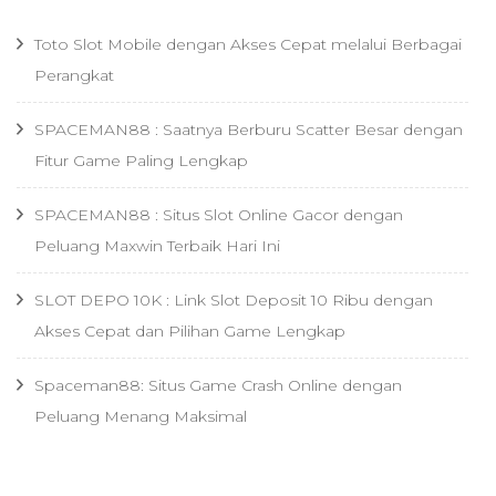
Toto Slot Mobile dengan Akses Cepat melalui Berbagai
Perangkat
SPACEMAN88 : Saatnya Berburu Scatter Besar dengan
Fitur Game Paling Lengkap
SPACEMAN88 : Situs Slot Online Gacor dengan
Peluang Maxwin Terbaik Hari Ini
SLOT DEPO 10K : Link Slot Deposit 10 Ribu dengan
Akses Cepat dan Pilihan Game Lengkap
Spaceman88: Situs Game Crash Online dengan
Peluang Menang Maksimal