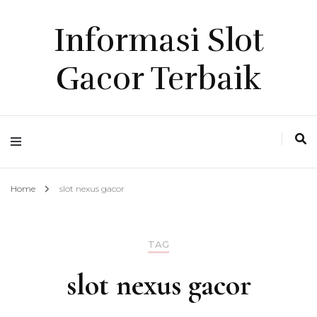
Informasi Slot
Gacor Terbaik
Home
slot nexus gacor
TAG
slot nexus gacor