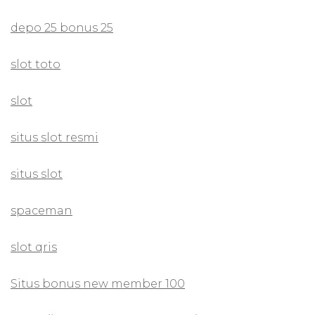
depo 25 bonus 25
slot toto
slot
situs slot resmi
situs slot
spaceman
slot qris
Situs bonus new member 100