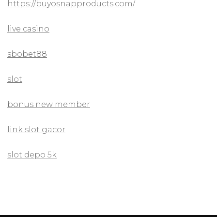
https://buyosnapproducts.com/
live casino
sbobet88
slot
bonus new member
link slot gacor
slot depo 5k