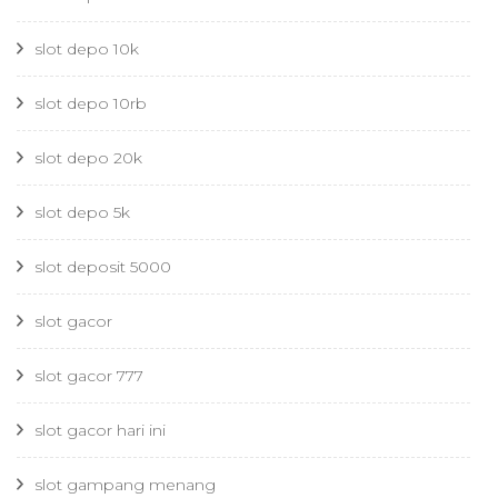
slot depo 10k
slot depo 10rb
slot depo 20k
slot depo 5k
slot deposit 5000
slot gacor
slot gacor 777
slot gacor hari ini
slot gampang menang