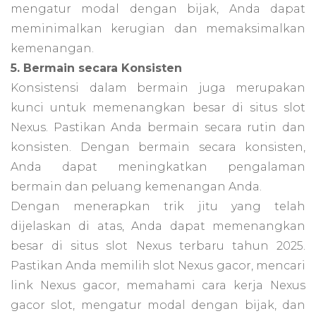
mengatur modal dengan bijak, Anda dapat
meminimalkan kerugian dan memaksimalkan
kemenangan.
5. Bermain secara Konsisten
Konsistensi dalam bermain juga merupakan
kunci untuk memenangkan besar di situs slot
Nexus. Pastikan Anda bermain secara rutin dan
konsisten. Dengan bermain secara konsisten,
Anda dapat meningkatkan pengalaman
bermain dan peluang kemenangan Anda.
Dengan menerapkan trik jitu yang telah
dijelaskan di atas, Anda dapat memenangkan
besar di situs slot Nexus terbaru tahun 2025.
Pastikan Anda memilih slot Nexus gacor, mencari
link Nexus gacor, memahami cara kerja Nexus
gacor slot, mengatur modal dengan bijak, dan