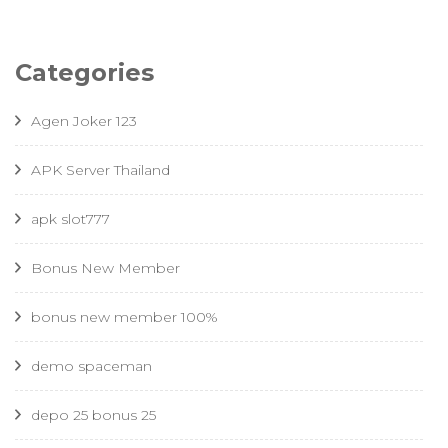
Categories
Agen Joker 123
APK Server Thailand
apk slot777
Bonus New Member
bonus new member 100%
demo spaceman
depo 25 bonus 25