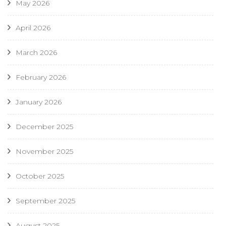
May 2026
April 2026
March 2026
February 2026
January 2026
December 2025
November 2025
October 2025
September 2025
August 2025