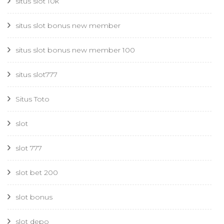
situs slot 10k
situs slot bonus new member
situs slot bonus new member 100
situs slot777
Situs Toto
slot
slot 777
slot bet 200
slot bonus
slot depo