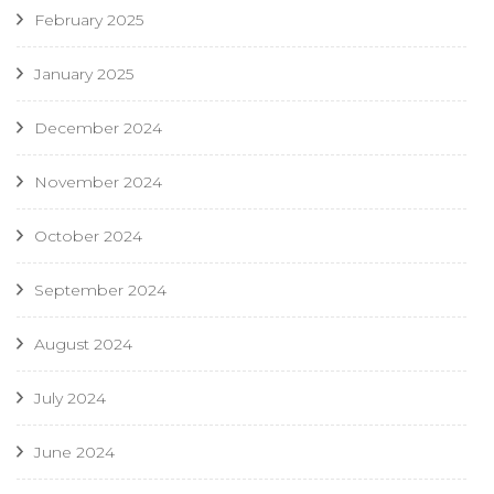
February 2025
January 2025
December 2024
November 2024
October 2024
September 2024
August 2024
July 2024
June 2024