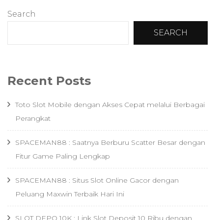
Search
SEARCH
Recent Posts
Toto Slot Mobile dengan Akses Cepat melalui Berbagai
Perangkat
SPACEMAN88 : Saatnya Berburu Scatter Besar dengan
Fitur Game Paling Lengkap
SPACEMAN88 : Situs Slot Online Gacor dengan
Peluang Maxwin Terbaik Hari Ini
SLOT DEPO 10K : Link Slot Deposit 10 Ribu dengan