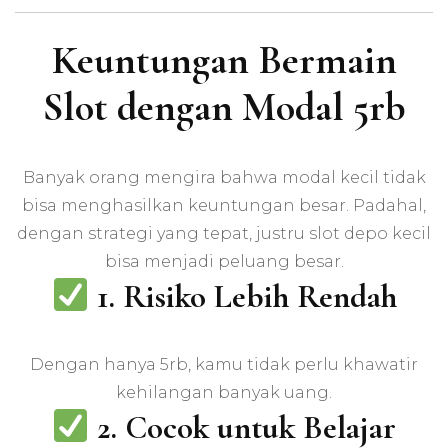
Keuntungan Bermain
Slot dengan Modal 5rb
Banyak orang mengira bahwa modal kecil tidak
bisa menghasilkan keuntungan besar. Padahal,
dengan strategi yang tepat, justru slot depo kecil
bisa menjadi peluang besar.
1. Risiko Lebih Rendah
Dengan hanya 5rb, kamu tidak perlu khawatir
kehilangan banyak uang.
2. Cocok untuk Belajar