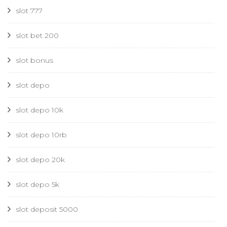
slot 777
slot bet 200
slot bonus
slot depo
slot depo 10k
slot depo 10rb
slot depo 20k
slot depo 5k
slot deposit 5000