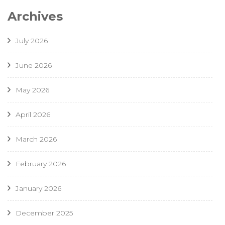
Archives
July 2026
June 2026
May 2026
April 2026
March 2026
February 2026
January 2026
December 2025