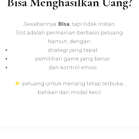
Bisa Menghasilkan Uang?
Jawabannya:
Bisa
, tapi tidak instan.
Slot adalah permainan berbasis peluang.
Namun, dengan:
strategi yang tepat
pemilihan game yang benar
dan kontrol emosi
peluang untuk menang tetap terbuka,
bahkan dari modal kecil.