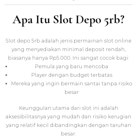
Apa Itu Slot Depo 5rb?
Slot depo 5rb adalah jenis permainan slot online
yang menyediakan minimal deposit rendah,
biasanya hanya Rp5.000. Ini sangat cocok bagi:
Pemula yang baru mencoba
Player dengan budget terbatas
Mereka yang ingin bermain santai tanpa risiko
besar
Keunggulan utama dari slot ini adalah
aksesibilitasnya yang mudah dan risiko kerugian
yang relatif kecil dibandingkan dengan taruhan
besar.