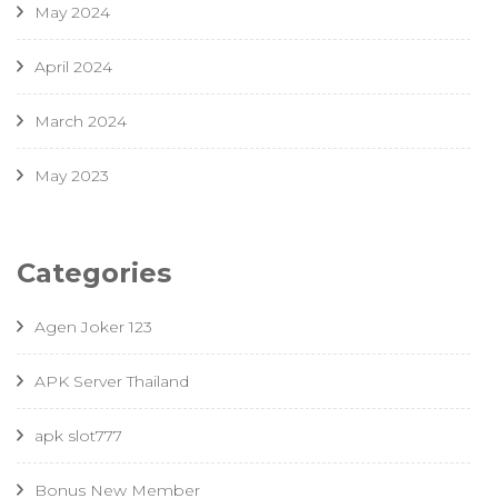
May 2024
April 2024
March 2024
May 2023
Categories
Agen Joker 123
APK Server Thailand
apk slot777
Bonus New Member