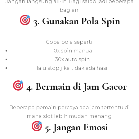
Jangan langsung all-in. Bagi saldo jadi beberapa
bagian.
3. Gunakan Pola Spin
Coba pola seperti:
10x spin manual
30x auto spin
lalu stop jika tidak ada hasil
4. Bermain di Jam Gacor
Beberapa pemain percaya ada jam tertentu di
mana slot lebih mudah menang.
5. Jangan Emosi