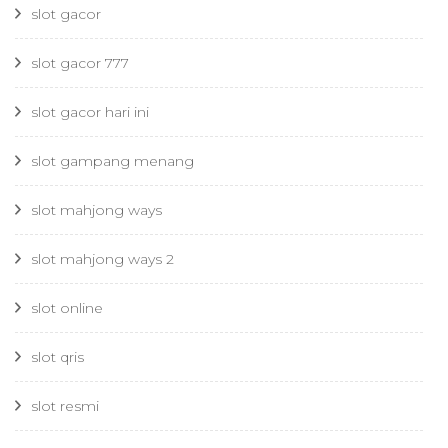
slot gacor
slot gacor 777
slot gacor hari ini
slot gampang menang
slot mahjong ways
slot mahjong ways 2
slot online
slot qris
slot resmi