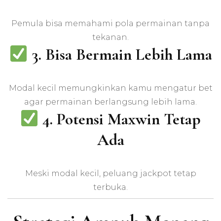
Pemula bisa memahami pola permainan tanpa
tekanan.
3. Bisa Bermain Lebih Lama
Modal kecil memungkinkan kamu mengatur bet
agar permainan berlangsung lebih lama.
4. Potensi Maxwin Tetap
Ada
Meski modal kecil, peluang jackpot tetap
terbuka.