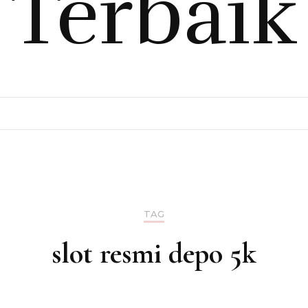
Terbaik
TAG
slot resmi depo 5k