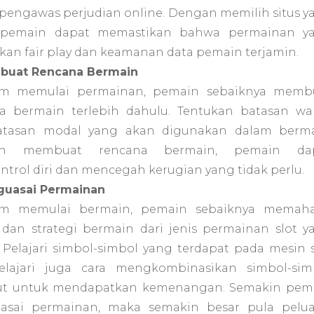
pengawas perjudian online. Dengan memilih situs y
, pemain dapat memastikan bahwa permainan y
akan fair play dan keamanan data pemain terjamin.
buat Rencana Bermain
um memulai permainan, pemain sebaiknya memb
a bermain terlebih dahulu. Tentukan batasan wa
atasan modal yang akan digunakan dalam berma
n membuat rencana bermain, pemain da
trol diri dan mencegah kerugian yang tidak perlu.
guasai Permainan
um memulai bermain, pemain sebaiknya memah
 dan strategi bermain dari jenis permainan slot y
h. Pelajari simbol-simbol yang terdapat pada mesin s
lajari juga cara mengkombinasikan simbol-sim
ut untuk mendapatkan kemenangan. Semakin pem
asai permainan, maka semakin besar pula pelu