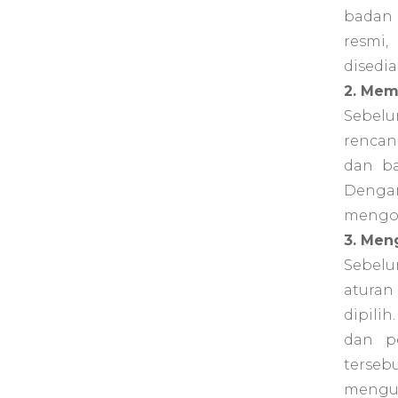
badan 
resmi
disedi
2. Mem
Sebel
rencan
dan b
Denga
mengon
3. Men
Sebel
aturan
dipili
dan pe
terseb
mengu