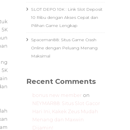
SLOT DEPO 10K : Link Slot Deposit
10 Ribu dengan Akses Cepat dan
tuk
Pilihan Game Lengkap
 5K
mun
Spaceman88: Situs Game Crash
nan
Online dengan Peluang Menang
Maksimal
ang
 5K
ain
Recent Comments
dan
bonus new member
on
NEYMAR88: Situs Slot Gacor
lah
Hari Ini, Kakek Zeus Mudah
ikan
Menang dan Maxwin
alam
Dijamin!