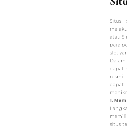
Sit
Situs
melaku
atau 5
para p
slot ya
Dalam 
dapat 
resmi.
dapat
menikm
1. Mem
Langka
memilih
situs t