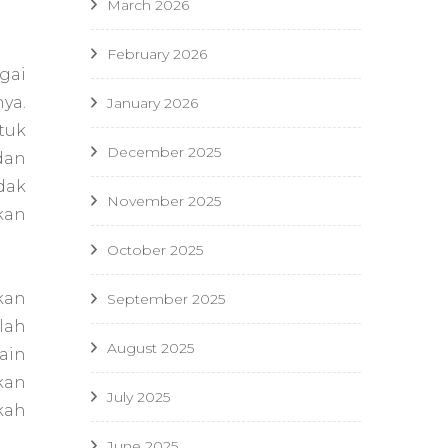
March 2026
February 2026
gai
ya.
January 2026
tuk
December 2025
dan
dak
November 2025
kan
October 2025
kan
September 2025
lah
August 2025
ain
kan
July 2025
kah
June 2025