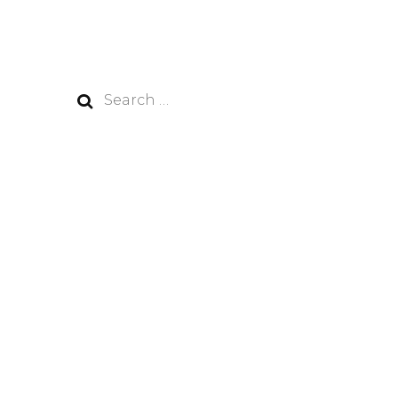
Search
for: