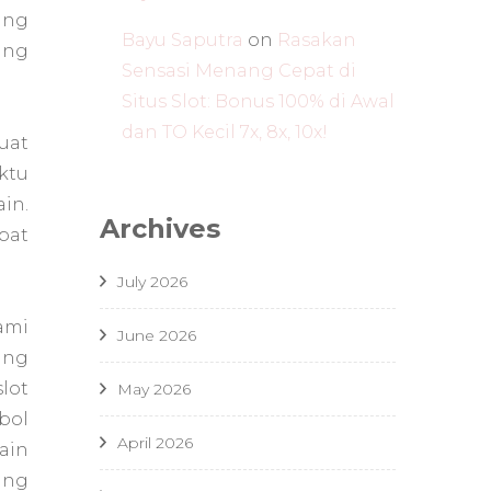
ang
Bayu Saputra
on
Rasakan
ang
Sensasi Menang Cepat di
Situs Slot: Bonus 100% di Awal
dan TO Kecil 7x, 8x, 10x!
uat
ktu
in.
Archives
pat
July 2026
ami
June 2026
ang
lot
May 2026
bol
April 2026
ain
ang