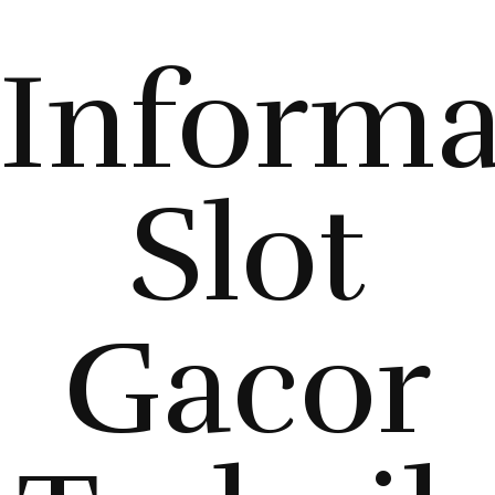
Informa
Slot
Gacor