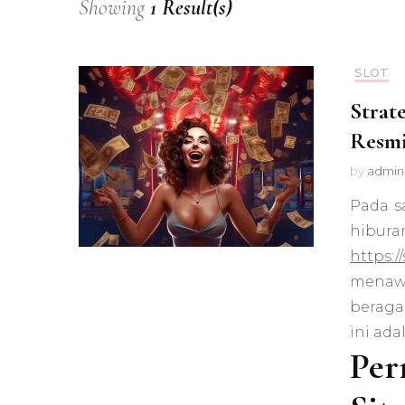
Showing
1 Result(s)
SLOT
Strat
Resm
by
admin
Pada s
hibur
https:/
menaw
beragam
ini ada
Per