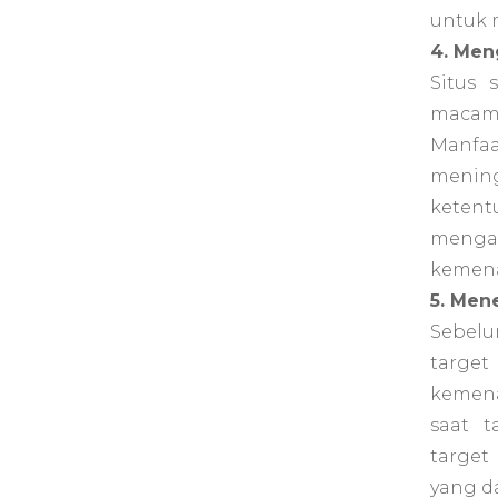
untuk 
4. Men
Situs 
macam
Manfa
mening
ketent
menga
kemen
5. Men
Sebelu
targe
kemena
saat t
target
yang d