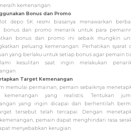
meraih kemenangan.
ggunakan Bonus dan Promo
slot depo 5K resmi biasanya menawarkan berba
 bonus dan promo menarik untuk para pemainn
atkan bonus dan promo ini sebaik mungkin un
katkan peluang kemenangan. Perhatikan syarat 
uan yang berlaku untuk setiap bonus agar pemain ti
lami kesulitan saat ingin melakukan penari
angan.
etapkan Target Kemenangan
m memulai permainan, pemain sebaiknya menetap
t kemenangan yang realistis. Tentukan jum
ngan yang ingin dicapai dan berhentilah berm
arget tersebut telah tercapai. Dengan menetap
 kemenangan, pemain dapat menghindari rasa sera
apat menyebabkan kerugian.