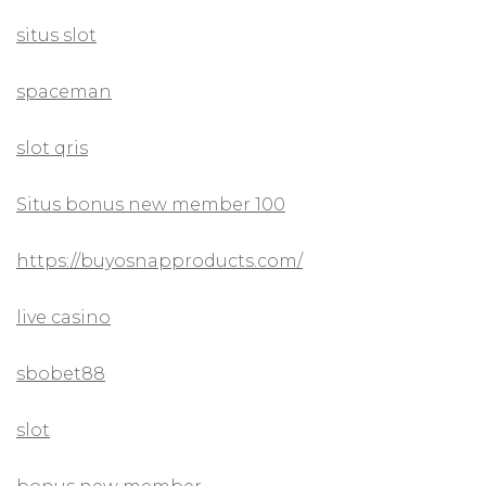
situs slot
spaceman
slot qris
Situs bonus new member 100
https://buyosnapproducts.com/
live casino
sbobet88
slot