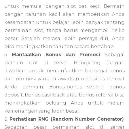
untuk memulai dengan slot bet kecil. Bermain
dengan taruhan kecil akan memberikan Anda
kesempatan untuk belajar lebih banyak tentang
permainan slot, tanpa harus mengambil risiko
besar. Setelah merasa lebih percaya diri, Anda
bisa meningkatkan taruhan secara bertahap.
5.
Manfaatkan Bonus dan Promosi
: Sebagai
pemain slot di server Hongkong, jangan
lewatkan untuk memanfaatkan berbagai bonus
dan promosi yang ditawarkan oleh situs tempat
Anda bermain. Bonus-bonus seperti bonus
deposit, bonus cashback, atau bonus referral bisa
meningkatkan peluang Anda untuk meraih
kemenangan yang lebih besar.
6.
Perhatikan RNG (Random Number Generator)
:
Sebagian besar permainan slot di server