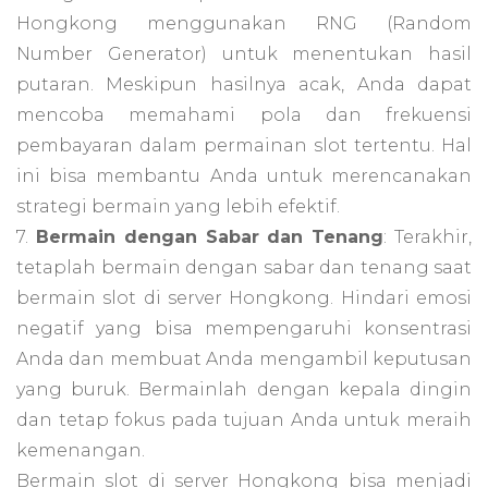
Hongkong menggunakan RNG (Random
Number Generator) untuk menentukan hasil
putaran. Meskipun hasilnya acak, Anda dapat
mencoba memahami pola dan frekuensi
pembayaran dalam permainan slot tertentu. Hal
ini bisa membantu Anda untuk merencanakan
strategi bermain yang lebih efektif.
7.
Bermain dengan Sabar dan Tenang
: Terakhir,
tetaplah bermain dengan sabar dan tenang saat
bermain slot di server Hongkong. Hindari emosi
negatif yang bisa mempengaruhi konsentrasi
Anda dan membuat Anda mengambil keputusan
yang buruk. Bermainlah dengan kepala dingin
dan tetap fokus pada tujuan Anda untuk meraih
kemenangan.
Bermain slot di server Hongkong bisa menjadi