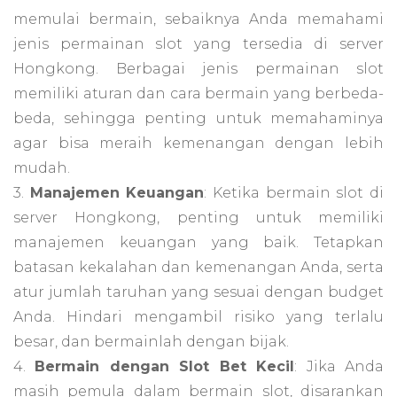
memulai bermain, sebaiknya Anda memahami
jenis permainan slot yang tersedia di server
Hongkong. Berbagai jenis permainan slot
memiliki aturan dan cara bermain yang berbeda-
beda, sehingga penting untuk memahaminya
agar bisa meraih kemenangan dengan lebih
mudah.
3.
Manajemen Keuangan
: Ketika bermain slot di
server Hongkong, penting untuk memiliki
manajemen keuangan yang baik. Tetapkan
batasan kekalahan dan kemenangan Anda, serta
atur jumlah taruhan yang sesuai dengan budget
Anda. Hindari mengambil risiko yang terlalu
besar, dan bermainlah dengan bijak.
4.
Bermain dengan Slot Bet Kecil
: Jika Anda
masih pemula dalam bermain slot, disarankan