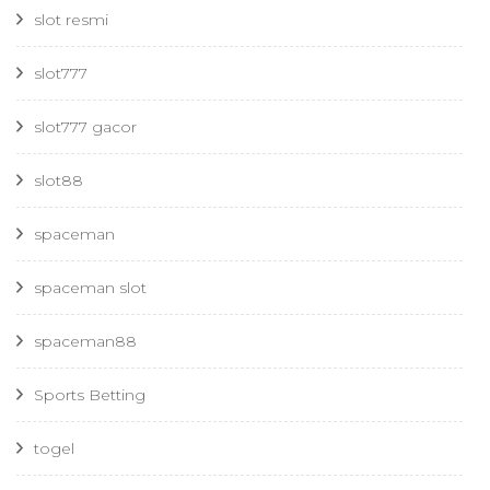
slot resmi
slot777
slot777 gacor
slot88
spaceman
spaceman slot
spaceman88
Sports Betting
togel