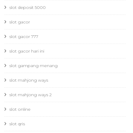
slot deposit 5000
slot gacor
slot gacor 777
slot gacor hari ini
slot gampang menang
slot mahjong ways
slot mahjong ways 2
slot online
slot qris