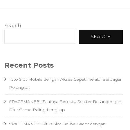
Search
SEARCH
Recent Posts
Toto Slot Mobile dengan Akses Cepat melalui Berbagai
Perangkat
SPACEMAN88 : Saatnya Berburu Scatter Besar dengan
Fitur Game Paling Lengkap
SPACEMAN88 : Situs Slot Online Gacor dengan