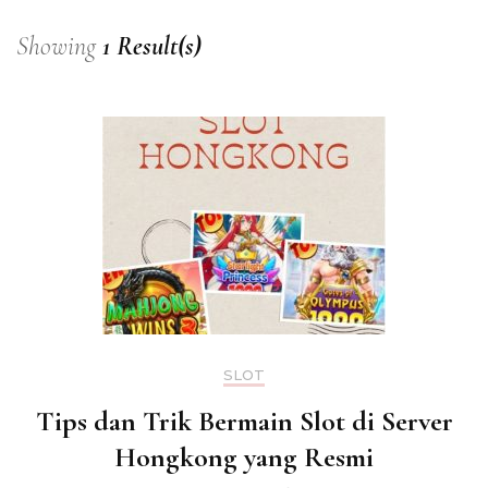
Showing
1 Result(s)
SLOT
Tips dan Trik Bermain Slot di Server
Hongkong yang Resmi