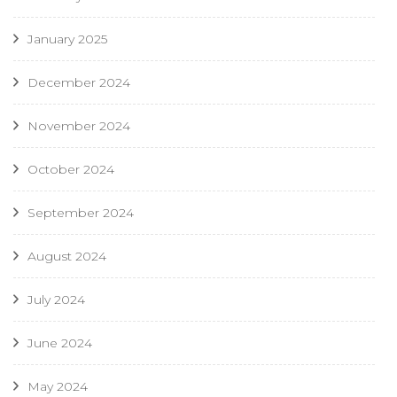
January 2025
December 2024
November 2024
October 2024
September 2024
August 2024
July 2024
June 2024
May 2024