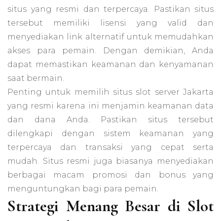
situs yang resmi dan terpercaya. Pastikan situs
tersebut memiliki lisensi yang valid dan
menyediakan link alternatif untuk memudahkan
akses para pemain. Dengan demikian, Anda
dapat memastikan keamanan dan kenyamanan
saat bermain.
Penting untuk memilih situs slot server Jakarta
yang resmi karena ini menjamin keamanan data
dan dana Anda. Pastikan situs tersebut
dilengkapi dengan sistem keamanan yang
terpercaya dan transaksi yang cepat serta
mudah. Situs resmi juga biasanya menyediakan
berbagai macam promosi dan bonus yang
menguntungkan bagi para pemain.
Strategi Menang Besar di Slot