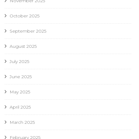
November 2025
October 2025
September 2025
August 2025
July 2025
June 2025
May 2025
April 2025
March 2025
February 2025