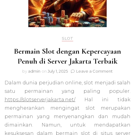
SLOT
Bermain Slot dengan Kepercayaan
Penuh di Server Jakarta Terbaik
on
by
admin
on
July 1, 2025
Leave a Comment
Bermain
Dalam dunia perjudian online, slot menjadi salah
Slot
dengan
satu permainan yang paling populer.
Kepercaya
https://slotserverjakarta.net/
Hal ini tidak
Penuh
di
mengherankan mengingat slot merupakan
Server
permainan yang menyenangkan dan mudah
Jakarta
dimainkan. Namun, untuk mendapatkan
Terbaik
kesuksesan dalam bermain slot di situs server