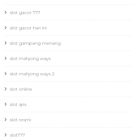
slot gacor 777
slot gacor hari ini
slot gampang menang
slot mahjong ways
slot mahjong ways 2
slot online
slot qris
slot resmi
slot777