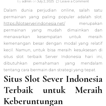
on
by
admin
on
July 2, 2025
Leave a Comment
Raih
Dalam dunia perjudian online, salah satu
Kesuksesan
di
permainan yang paling populer adalah slot.
Situs
https://slotserverindonesia.net/
merupakan
Slot
Terbaik
permainan yang mudah dimainkan dan
Sever
menawarkan kesempatan untuk meraih
Indonesia
kemenangan besar dengan modal yang relatif
Hari
Ini
kecil. Namun, untuk bisa meraih kesuksesan di
situs slot terbaik Server Indonesia hari ini,
dibutuhkan pemahaman yang mendalam
tentang cara bermain dan strategi yang tepat.
Situs Slot Sever Indonesia
Terbaik untuk Meraih
Keberuntungan