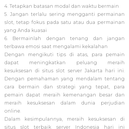
4. Tetapkan batasan modal dan waktu bermain
5. Jangan terlalu sering mengganti permainan
slot, tetap fokus pada satu atau dua permainan
yang Anda kuasai
6. Bermainlah dengan tenang dan jangan
terbawa emosi saat mengalami kekalahan
Dengan mengikuti tips di atas, para pemain
dapat meningkatkan peluang meraih
kesuksesan di situs slot server Jakarta hari ini.
Dengan pemahaman yang mendalam tentang
cara bermain dan strategi yang tepat, para
pemain dapat meraih kemenangan besar dan
meraih kesuksesan dalam dunia perjudian
online.
Dalam kesimpulannya, meraih kesuksesan di
situs slot terbaik server Indonesia hari ini