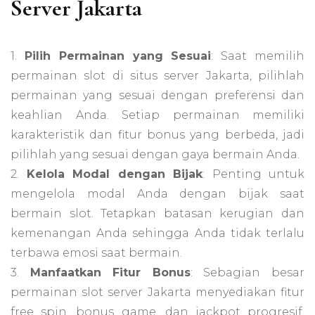
Server Jakarta
1.
Pilih Permainan yang Sesuai
: Saat memilih
permainan slot di situs server Jakarta, pilihlah
permainan yang sesuai dengan preferensi dan
keahlian Anda. Setiap permainan memiliki
karakteristik dan fitur bonus yang berbeda, jadi
pilihlah yang sesuai dengan gaya bermain Anda.
2.
Kelola Modal dengan Bijak
: Penting untuk
mengelola modal Anda dengan bijak saat
bermain slot. Tetapkan batasan kerugian dan
kemenangan Anda sehingga Anda tidak terlalu
terbawa emosi saat bermain.
3.
Manfaatkan Fitur Bonus
: Sebagian besar
permainan slot server Jakarta menyediakan fitur
free spin, bonus game, dan jackpot progresif.