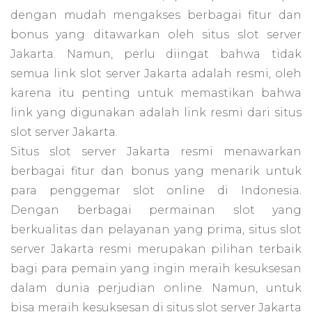
dengan mudah mengakses berbagai fitur dan
bonus yang ditawarkan oleh situs slot server
Jakarta. Namun, perlu diingat bahwa tidak
semua link slot server Jakarta adalah resmi, oleh
karena itu penting untuk memastikan bahwa
link yang digunakan adalah link resmi dari situs
slot server Jakarta.
Situs slot server Jakarta resmi menawarkan
berbagai fitur dan bonus yang menarik untuk
para penggemar slot online di Indonesia.
Dengan berbagai permainan slot yang
berkualitas dan pelayanan yang prima, situs slot
server Jakarta resmi merupakan pilihan terbaik
bagi para pemain yang ingin meraih kesuksesan
dalam dunia perjudian online. Namun, untuk
bisa meraih kesuksesan di situs slot server Jakarta