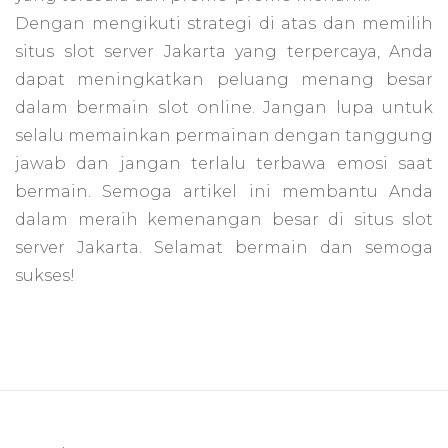
Dengan mengikuti strategi di atas dan memilih
situs slot server Jakarta yang terpercaya, Anda
dapat meningkatkan peluang menang besar
dalam bermain slot online. Jangan lupa untuk
selalu memainkan permainan dengan tanggung
jawab dan jangan terlalu terbawa emosi saat
bermain. Semoga artikel ini membantu Anda
dalam meraih kemenangan besar di situs slot
server Jakarta. Selamat bermain dan semoga
sukses!