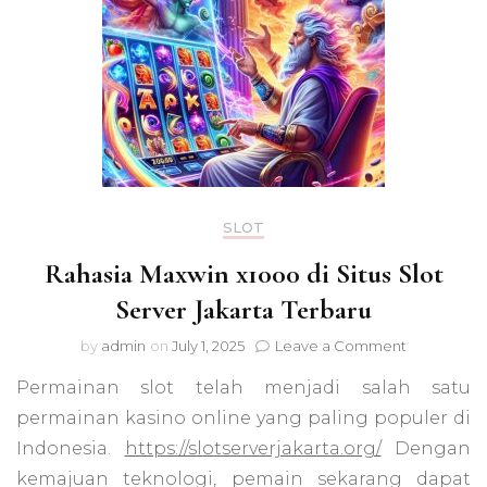
SLOT
Rahasia Maxwin x1000 di Situs Slot
Server Jakarta Terbaru
on
by
admin
on
July 1, 2025
Leave a Comment
Rahasia
Permainan slot telah menjadi salah satu
Maxwin
x1000
permainan kasino online yang paling populer di
di
Indonesia.
https://slotserverjakarta.org/
Dengan
Situs
Slot
kemajuan teknologi, pemain sekarang dapat