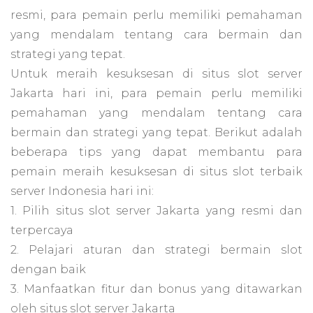
resmi, para pemain perlu memiliki pemahaman
yang mendalam tentang cara bermain dan
strategi yang tepat.
Untuk meraih kesuksesan di situs slot server
Jakarta hari ini, para pemain perlu memiliki
pemahaman yang mendalam tentang cara
bermain dan strategi yang tepat. Berikut adalah
beberapa tips yang dapat membantu para
pemain meraih kesuksesan di situs slot terbaik
server Indonesia hari ini:
1. Pilih situs slot server Jakarta yang resmi dan
terpercaya
2. Pelajari aturan dan strategi bermain slot
dengan baik
3. Manfaatkan fitur dan bonus yang ditawarkan
oleh situs slot server Jakarta