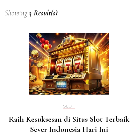
Showing
3 Result(s)
SLOT
Raih Kesuksesan di Situs Slot Terbaik
Sever Indonesia Hari Ini