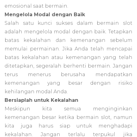
emosional saat bermain.
Mengelola Modal dengan Baik
Salah satu kunci sukses dalam bermain slot
adalah mengelola modal dengan baik. Tetapkan
batas kekalahan dan kemenangan sebelum
memulai permainan. Jika Anda telah mencapai
batas kekalahan atau kemenangan yang telah
ditetapkan, segeralah berhenti bermain. Jangan
terus menerus berusaha mendapatkan
kemenangan yang besar dengan risiko
kehilangan modal Anda.
Bersiaplah untuk Kekalahan
Meskipun kita semua menginginkan
kemenangan besar ketika bermain slot, namun
kita juga harus siap untuk menghadapi
kekalahan. Jangan terlalu terpukul jika