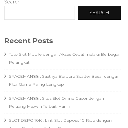
Search
SEARCH
Recent Posts
Toto Slot Mobile dengan Akses Cepat melalui Berbagai
Perangkat
SPACEMAN88 : Saatnya Berburu Scatter Besar dengan
Fitur Game Paling Lengkap
SPACEMAN88 : Situs Slot Online Gacor dengan
Peluang Maxwin Terbaik Hari Ini
SLOT DEPO 10K : Link Slot Deposit 10 Ribu dengan