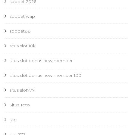
sbobet 2026
sbobet wap
sbobet88
situs slot 10k
situs slot bonus new member
situs slot bonus new member 100
situs slot777
Situs Toto
slot
slot 777