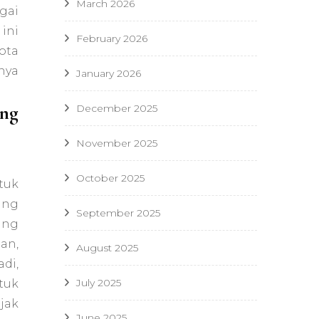
March 2026
agai
ini
February 2026
ota
nya
January 2026
ng
December 2025
November 2025
October 2025
tuk
ang
September 2025
ang
an,
August 2025
di,
July 2025
tuk
jak
June 2025