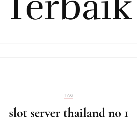
Terbaik
TAG
slot server thailand no 1