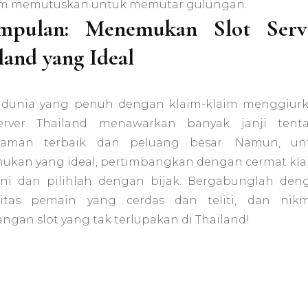
m memutuskan untuk memutar gulungan.
impulan: Menemukan Slot Serv
land yang Ideal
dunia yang penuh dengan klaim-klaim menggiurk
server Thailand menawarkan banyak janji tent
laman terbaik dan peluang besar. Namun, un
kan yang ideal, pertimbangkan dengan cermat kla
ini dan pilihlah dengan bijak. Bergabunglah den
itas pemain yang cerdas dan teliti, dan nikm
ngan slot yang tak terlupakan di Thailand!