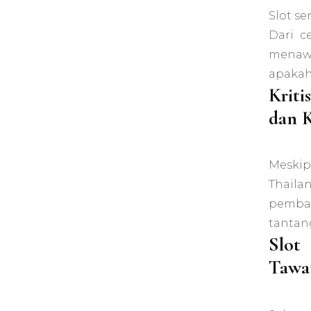
Slot s
Dari c
menaw
apakah
Kriti
dan K
Meskip
Thaila
pemba
tantan
Slot
Tawa