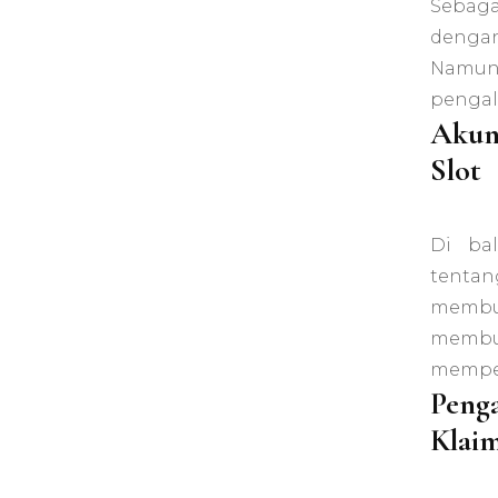
Sebaga
denga
Namu
pengal
Akun
Slot
Di bal
tenta
membuk
membua
memper
Peng
Klai