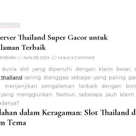
EGORIZED
Server Thailand Super Gacor untuk
laman Terbaik
on
8456484
on
June 28, 2024
Leave a Comment
Slot
dunia slot yang dipenuhi dengan klaim besar, s
Server
Thailand
 thailand
sering dianggap sebagai yang paling gac
Super
a menjanjikan pengalaman terbaik dengan bon
Gacor
untuk
yang menggiurkan. Namun, seberapa jauh klaim 
Pengalaman
adanya?
Terbaik
ahan dalam Keragaman: Slot Thailand 
m Tema