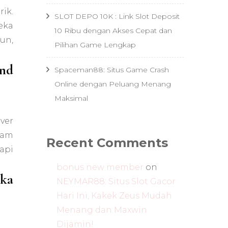
ik.
SLOT DEPO 10K : Link Slot Deposit
eka
10 Ribu dengan Akses Cepat dan
un,
Pilihan Game Lengkap
and
Spaceman88: Situs Game Crash
Online dengan Peluang Menang
Maksimal
ver
lam
Recent Comments
api
bonus new member
on
ka
NEYMAR88: Situs Slot Gacor
Hari Ini, Kakek Zeus Mudah
Menang dan Maxwin
Dijamin!