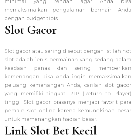
minimal yang rendah agar Anda bisa
memaksimalkan pengalaman bermain Anda
dengan budget tipis.
Slot Gacor
Slot gacor atau sering disebut dengan istilah hot
slot adalah jenis permainan yang sedang dalam
keadaan panas dan sering memberikan
kemenangan. Jika Anda ingin memaksimalkan
peluang kemenangan Anda, carilah slot gacor
yang memiliki tingkat RTP (Return to Player)
tinggi. Slot gacor biasanya menjadi favorit para
pemain slot online karena kemungkinan besar
untuk memenangkan hadiah besar.
Link Slot Bet Kecil