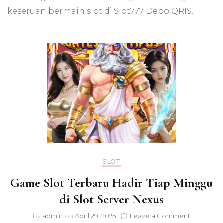
keseruan bermain slot di Slot777 Depo QRIS.
SLOT
Game Slot Terbaru Hadir Tiap Minggu
di Slot Server Nexus
on
by
admin
on
April 29, 2025
Leave a Comment