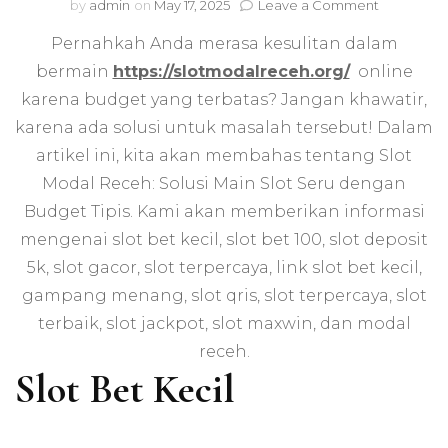
on
by
admin
on
May 17, 2025
Leave a Comment
Slot
Pernahkah Anda merasa kesulitan dalam
Modal
Receh:
bermain
https://slotmodalreceh.org/
online
Solusi
karena budget yang terbatas? Jangan khawatir,
Main
Slot
karena ada solusi untuk masalah tersebut! Dalam
Seru
artikel ini, kita akan membahas tentang Slot
dengan
Modal Receh: Solusi Main Slot Seru dengan
Budget
Tipis
Budget Tipis. Kami akan memberikan informasi
mengenai slot bet kecil, slot bet 100, slot deposit
5k, slot gacor, slot terpercaya, link slot bet kecil,
gampang menang, slot qris, slot terpercaya, slot
terbaik, slot jackpot, slot maxwin, dan modal
receh.
Slot Bet Kecil