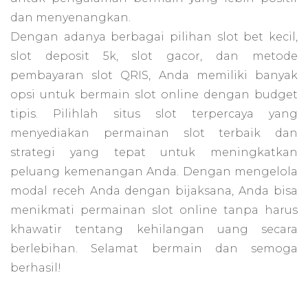
dan menyenangkan.
Dengan adanya berbagai pilihan slot bet kecil,
slot deposit 5k, slot gacor, dan metode
pembayaran slot QRIS, Anda memiliki banyak
opsi untuk bermain slot online dengan budget
tipis. Pilihlah situs slot terpercaya yang
menyediakan permainan slot terbaik dan
strategi yang tepat untuk meningkatkan
peluang kemenangan Anda. Dengan mengelola
modal receh Anda dengan bijaksana, Anda bisa
menikmati permainan slot online tanpa harus
khawatir tentang kehilangan uang secara
berlebihan. Selamat bermain dan semoga
berhasil!