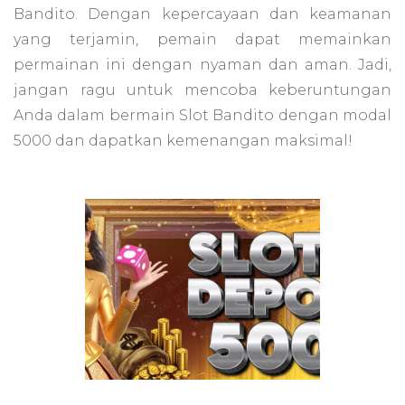
Bandito. Dengan kepercayaan dan keamanan
yang terjamin, pemain dapat memainkan
permainan ini dengan nyaman dan aman. Jadi,
jangan ragu untuk mencoba keberuntungan
Anda dalam bermain Slot Bandito dengan modal
5000 dan dapatkan kemenangan maksimal!