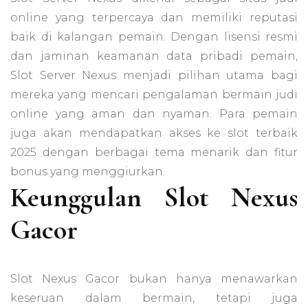
online yang terpercaya dan memiliki reputasi
baik di kalangan pemain. Dengan lisensi resmi
dan jaminan keamanan data pribadi pemain,
Slot Server Nexus menjadi pilihan utama bagi
mereka yang mencari pengalaman bermain judi
online yang aman dan nyaman. Para pemain
juga akan mendapatkan akses ke slot terbaik
2025 dengan berbagai tema menarik dan fitur
bonus yang menggiurkan.
Keunggulan Slot Nexus
Gacor
Slot Nexus Gacor bukan hanya menawarkan
keseruan dalam bermain, tetapi juga