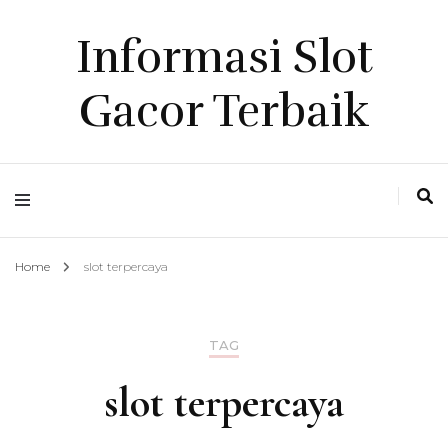
Informasi Slot
Gacor Terbaik
Home
slot terpercaya
TAG
slot terpercaya