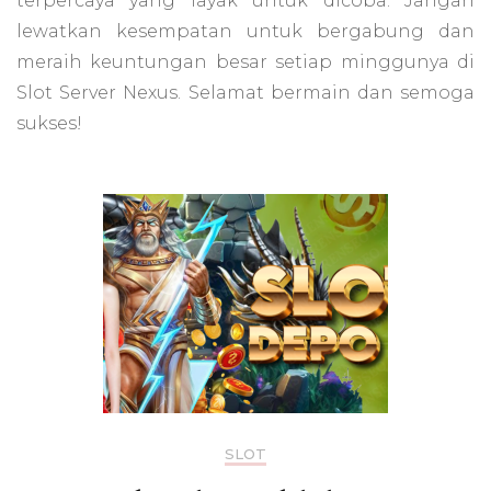
terpercaya yang layak untuk dicoba. Jangan
lewatkan kesempatan untuk bergabung dan
meraih keuntungan besar setiap minggunya di
Slot Server Nexus. Selamat bermain dan semoga
sukses!
SLOT