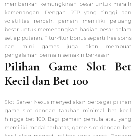
memberikan kemungkinan besar untuk meraih
kemenangan. Dengan RTP yang tinggi dan
volatilitas rendah, pemain memiliki peluang
besar untuk memenangkan hadiah besar dalam
setiap putaran. Fitur-fitur bonus seperti free spins
dan mini games juga akan membuat
pengalaman bermain semakin berkesan.
Pilihan Game Slot Bet
Kecil dan Bet 100
Slot Server Nexus menyediakan berbagai pilihan
game slot dengan taruhan minimal bet kecil
hingga bet 100. Bagi pemain pemula atau yang
memiliki modal terbatas, game slot dengan bet