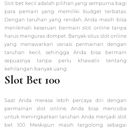
Slot bet kecil adalah pilihan yang sempurna bagi
para pemain yang memiliki budget terbatas.
Dengan taruhan yang rendah, Anda masih bisa
menikmati keseruan bermain slot online tanpa
harus menguras dompet. Banyak situs slot online
yang menawarkan variasi permainan dengan
taruhan kecil, sehingga Anda bisa bermain
sepuasnya tanpa perlu khawatir tentang
kehilangan banyak uang.
Slot Bet 100
Saat Anda merasa lebih percaya diri dengan
permainan slot online, Anda bisa mencoba
untuk meningkatkan taruhan Anda menjadi slot
bet 100. Meskipun masih tergolong sebagai