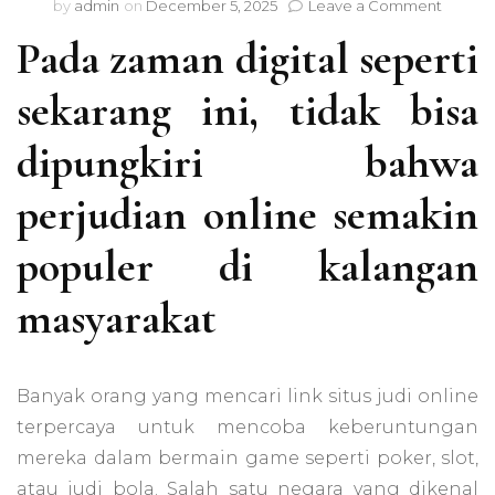
on
by
admin
on
December 5, 2025
Leave a Comment
Merau
Pada zaman digital seperti
Kemen
Besar
sekarang ini, tidak bisa
di
Situs
Judi
dipungkiri bahwa
Thailan
Resmi
perjudian online semakin
2025
populer di kalangan
masyarakat
Banyak orang yang mencari link situs judi online
terpercaya untuk mencoba keberuntungan
mereka dalam bermain game seperti poker, slot,
atau judi bola. Salah satu negara yang dikenal