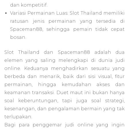
dan kompetitif.
Variasi Permainan Luas: Slot Thailand memiliki
ratusan jenis permainan yang tersedia di
Spaceman88, sehingga pemain tidak cepat
bosan.
Slot Thailand dan Spaceman88 adalah dua
elemen yang saling melengkapi di dunia judi
online. Keduanya menghadirkan sesuatu yang
berbeda dan menarik, baik dari sisi visual, fitur
permainan, hingga kemudahan akses dan
keamanan transaksi. Duet maut ini bukan hanya
soal keberuntungan, tapi juga soal strategi,
kesenangan, dan pengalaman bermain yang tak
terlupakan.
Bagi para penggemar judi online yang ingin