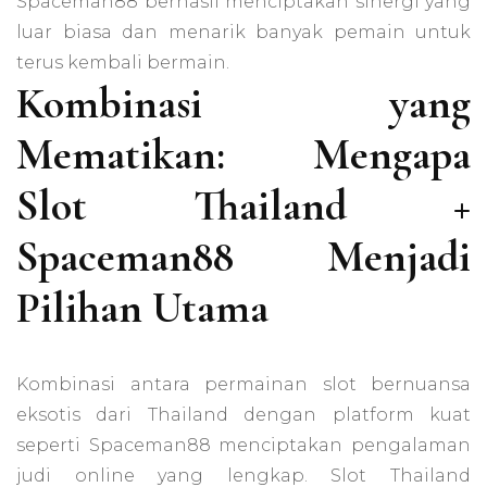
Spaceman88 berhasil menciptakan sinergi yang
luar biasa dan menarik banyak pemain untuk
terus kembali bermain.
Kombinasi yang
Mematikan: Mengapa
Slot Thailand +
Spaceman88 Menjadi
Pilihan Utama
Kombinasi antara permainan slot bernuansa
eksotis dari Thailand dengan platform kuat
seperti Spaceman88 menciptakan pengalaman
judi online yang lengkap. Slot Thailand