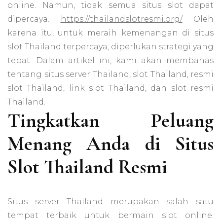
Thailand
online. Namun, tidak semua situs slot dapat
Terpercay
dipercaya.
https://thailandslotresmi.org/
Oleh
Dengan
karena itu, untuk meraih kemenangan di situs
Strategi
Ini
slot Thailand terpercaya, diperlukan strategi yang
tepat. Dalam artikel ini, kami akan membahas
tentang situs server Thailand, slot Thailand, resmi
slot Thailand, link slot Thailand, dan slot resmi
Thailand.
Tingkatkan Peluang
Menang Anda di Situs
Slot Thailand Resmi
Situs server Thailand merupakan salah satu
tempat terbaik untuk bermain slot online.