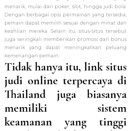
menarik, mulai dari poker, slot, hingga judi bola.
Dengan berbagai opsi permainan yang tersedia,
pemain dapat memilih sesuai dengan minat dan
keahlian mereka. Selain itu, situs-situs tersebut
juga seringkali memberikan promosi dan bonus
menarik yang dapat meningkatkan peluang
kemenangan pemain.
Tidak hanya itu, link situs
judi online terpercaya di
Thailand juga biasanya
memiliki sistem
keamanan yang tinggi