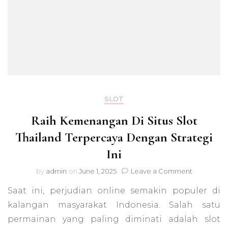
SLOT
Raih Kemenangan Di Situs Slot
Thailand Terpercaya Dengan Strategi
Ini
on
by
admin
on
June 1, 2025
Leave a Comment
Raih
Saat ini, perjudian online semakin populer di
Kemenang
Di
kalangan masyarakat Indonesia. Salah satu
Situs
permainan yang paling diminati adalah slot
Slot