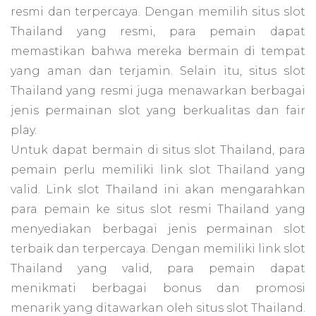
resmi dan terpercaya. Dengan memilih situs slot
Thailand yang resmi, para pemain dapat
memastikan bahwa mereka bermain di tempat
yang aman dan terjamin. Selain itu, situs slot
Thailand yang resmi juga menawarkan berbagai
jenis permainan slot yang berkualitas dan fair
play.
Untuk dapat bermain di situs slot Thailand, para
pemain perlu memiliki link slot Thailand yang
valid. Link slot Thailand ini akan mengarahkan
para pemain ke situs slot resmi Thailand yang
menyediakan berbagai jenis permainan slot
terbaik dan terpercaya. Dengan memiliki link slot
Thailand yang valid, para pemain dapat
menikmati berbagai bonus dan promosi
menarik yang ditawarkan oleh situs slot Thailand.