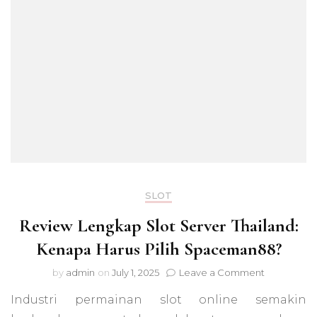
SLOT
Review Lengkap Slot Server Thailand:
Kenapa Harus Pilih Spaceman88?
on
by
admin
on
July 1, 2025
Leave a Comment
Review
Industri permainan slot online semakin
Lengkap
Slot