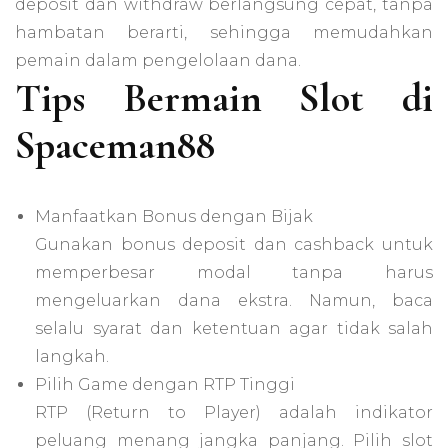
deposit dan withdraw berlangsung cepat, tanpa
hambatan berarti, sehingga memudahkan
pemain dalam pengelolaan dana.
Tips Bermain Slot di
Spaceman88
Manfaatkan Bonus dengan Bijak
Gunakan bonus deposit dan cashback untuk
memperbesar modal tanpa harus
mengeluarkan dana ekstra. Namun, baca
selalu syarat dan ketentuan agar tidak salah
langkah.
Pilih Game dengan RTP Tinggi
RTP (Return to Player) adalah indikator
peluang menang jangka panjang. Pilih slot