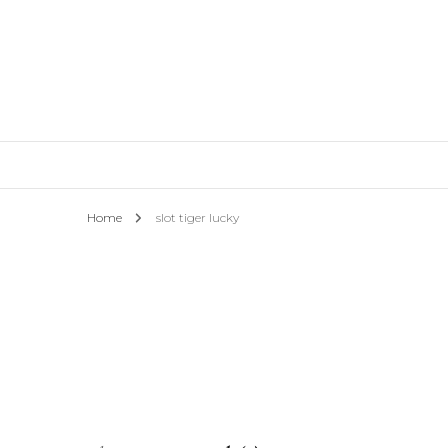
Home
slot tiger lucky