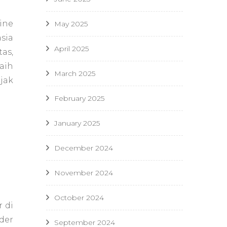
ine
May 2025
sia
April 2025
as,
aih
March 2025
jak
February 2025
January 2025
December 2024
November 2024
October 2024
r di
der
September 2024