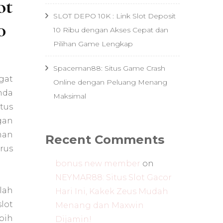
ot
SLOT DEPO 10K : Link Slot Deposit
0
10 Ribu dengan Akses Cepat dan
Pilihan Game Lengkap
Spaceman88: Situs Game Crash
gat
Online dengan Peluang Menang
nda
Maksimal
tus
gan
man
Recent Comments
rus
bonus new member
on
NEYMAR88: Situs Slot Gacor
lah
Hari Ini, Kakek Zeus Mudah
lot
Menang dan Maxwin
bih
Dijamin!