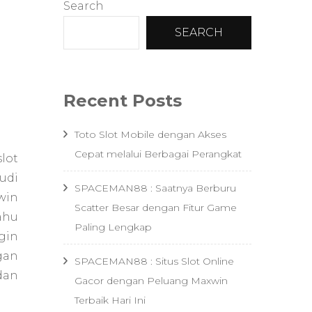
Search
SEARCH
Recent Posts
Toto Slot Mobile dengan Akses
Cepat melalui Berbagai Perangkat
lot
udi
SPACEMAN88 : Saatnya Berburu
win
Scatter Besar dengan Fitur Game
ahu
Paling Lengkap
gin
gan
SPACEMAN88 : Situs Slot Online
 dan
Gacor dengan Peluang Maxwin
Terbaik Hari Ini