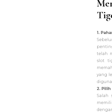
Men
Tig
1. Pah
Sebelu
penti
telah 
slot t
memaha
yang l
diguna
2. Pil
Salah 
memili
denga