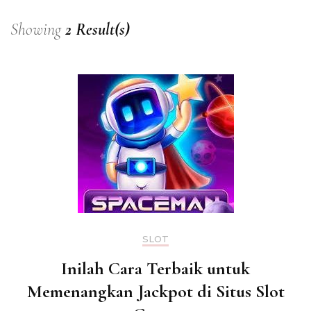
Showing
2 Result(s)
SLOT
Inilah Cara Terbaik untuk
Memenangkan Jackpot di Situs Slot