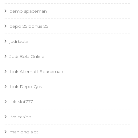
demo spaceman
depo 25 bonus 25
judi bola
Judi Bola Online
Link Alternatif Spaceman
Link Depo Qris
link slot777
live casino
mahjong slot