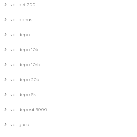
slot bet 200
slot bonus
slot depo
slot depo 10k
slot depo 10rb
slot depo 20k
slot depo 5k
slot deposit 5000
slot gacor