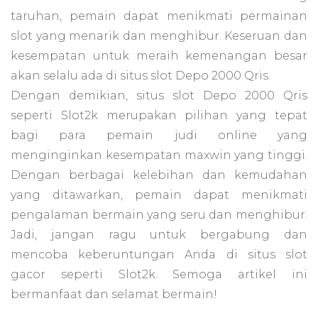
taruhan, pemain dapat menikmati permainan
slot yang menarik dan menghibur. Keseruan dan
kesempatan untuk meraih kemenangan besar
akan selalu ada di situs slot Depo 2000 Qris.
Dengan demikian, situs slot Depo 2000 Qris
seperti Slot2k merupakan pilihan yang tepat
bagi para pemain judi online yang
menginginkan kesempatan maxwin yang tinggi.
Dengan berbagai kelebihan dan kemudahan
yang ditawarkan, pemain dapat menikmati
pengalaman bermain yang seru dan menghibur.
Jadi, jangan ragu untuk bergabung dan
mencoba keberuntungan Anda di situs slot
gacor seperti Slot2k. Semoga artikel ini
bermanfaat dan selamat bermain!