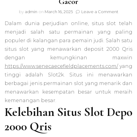
Gacor
on
by
admin
on
March 16, 2025
Leave a Comment
Inilah
Dalam dunia perjudian online, situs slot telah
Cara
Terbaik
menjadi salah satu permainan yang paling
untuk
populer di kalangan para pemain judi. Salah satu
Memena
Jackpot
situs slot yang menawarkan deposit 2000 Qris
di
dengan kemungkinan maxwin
Situs
https://www.senecaecefieldplacements.com/
yang
Slot
Gacor
tinggi adalah Slot2k. Situs ini menawarkan
berbagai jenis permainan slot yang menarik dan
menawarkan kesempatan besar untuk meraih
kemenangan besar.
Kelebihan Situs Slot Depo
2000 Qris