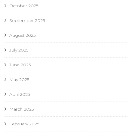
October 2025
September 2025
August 2025
July 2025
June 2025
May 2025
April 2025
March 2025
February 2025