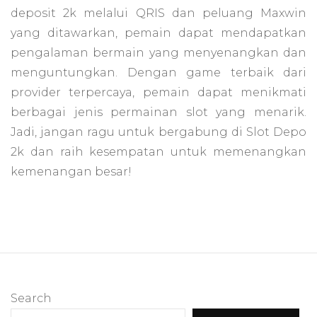
deposit 2k melalui QRIS dan peluang Maxwin
yang ditawarkan, pemain dapat mendapatkan
pengalaman bermain yang menyenangkan dan
menguntungkan. Dengan game terbaik dari
provider terpercaya, pemain dapat menikmati
berbagai jenis permainan slot yang menarik.
Jadi, jangan ragu untuk bergabung di Slot Depo
2k dan raih kesempatan untuk memenangkan
kemenangan besar!
Search