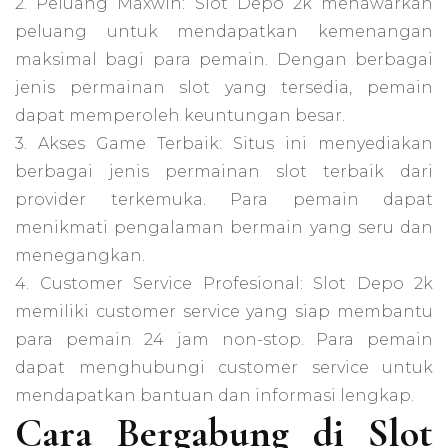
2. Peluang Maxwin: Slot Depo 2k menawarkan
peluang untuk mendapatkan kemenangan
maksimal bagi para pemain. Dengan berbagai
jenis permainan slot yang tersedia, pemain
dapat memperoleh keuntungan besar.
3. Akses Game Terbaik: Situs ini menyediakan
berbagai jenis permainan slot terbaik dari
provider terkemuka. Para pemain dapat
menikmati pengalaman bermain yang seru dan
menegangkan.
4. Customer Service Profesional: Slot Depo 2k
memiliki customer service yang siap membantu
para pemain 24 jam non-stop. Para pemain
dapat menghubungi customer service untuk
mendapatkan bantuan dan informasi lengkap.
Cara Bergabung di Slot