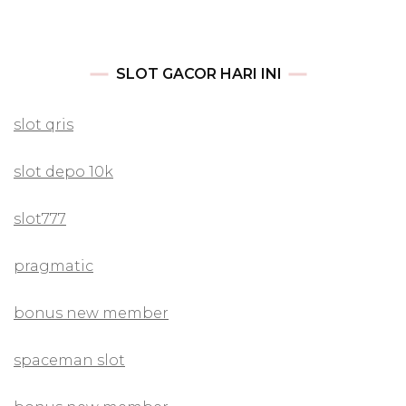
SLOT GACOR HARI INI
slot qris
slot depo 10k
slot777
pragmatic
bonus new member
spaceman slot