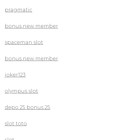
pragmatic
bonus new member
spaceman slot
bonus new member
joker123
olympus slot
depo 25 bonus 25
slot toto
slot