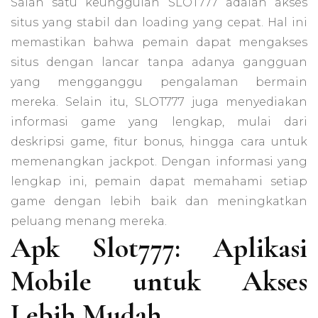
Salah satu keunggulan SLOT777 adalah akses
situs yang stabil dan loading yang cepat. Hal ini
memastikan bahwa pemain dapat mengakses
situs dengan lancar tanpa adanya gangguan
yang mengganggu pengalaman bermain
mereka. Selain itu, SLOT777 juga menyediakan
informasi game yang lengkap, mulai dari
deskripsi game, fitur bonus, hingga cara untuk
memenangkan jackpot. Dengan informasi yang
lengkap ini, pemain dapat memahami setiap
game dengan lebih baik dan meningkatkan
peluang menang mereka.
Apk Slot777: Aplikasi
Mobile untuk Akses
Lebih Mudah