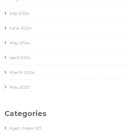
July 2024
June 2024
May 2024
April 2024
March 2024
May 2023
Categories
Agen Joker 123