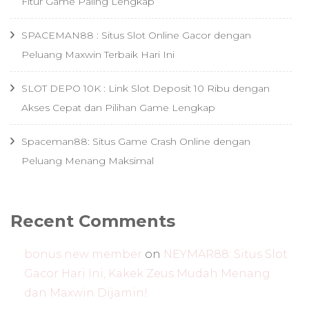
Fitur Game Paling Lengkap
SPACEMAN88 : Situs Slot Online Gacor dengan
Peluang Maxwin Terbaik Hari Ini
SLOT DEPO 10K : Link Slot Deposit 10 Ribu dengan
Akses Cepat dan Pilihan Game Lengkap
Spaceman88: Situs Game Crash Online dengan
Peluang Menang Maksimal
Recent Comments
bonus new member
on
NEYMAR88: Situs Slot
Gacor Hari Ini, Kakek Zeus Mudah Menang
dan Maxwin Dijamin!