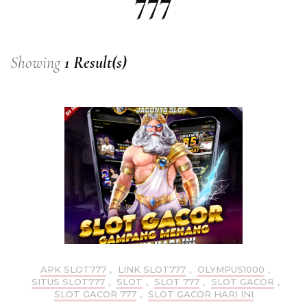
777
Showing
1 Result(s)
APK SLOT777
,
LINK SLOT777
,
OLYMPUS1000
,
SITUS SLOT777
,
SLOT
,
SLOT 777
,
SLOT GACOR
,
SLOT GACOR 777
,
SLOT GACOR HARI INI