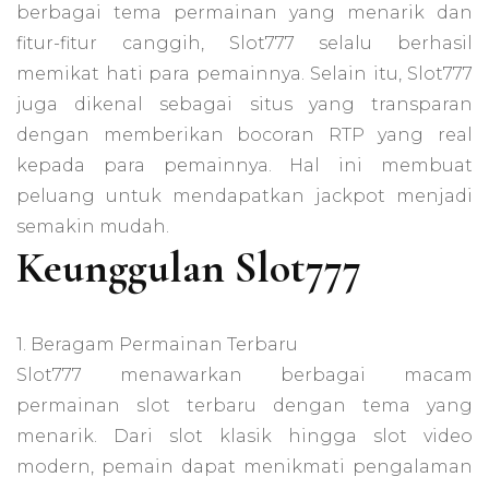
berbagai tema permainan yang menarik dan
fitur-fitur canggih, Slot777 selalu berhasil
memikat hati para pemainnya. Selain itu, Slot777
juga dikenal sebagai situs yang transparan
dengan memberikan bocoran RTP yang real
kepada para pemainnya. Hal ini membuat
peluang untuk mendapatkan jackpot menjadi
semakin mudah.
Keunggulan Slot777
1. Beragam Permainan Terbaru
Slot777 menawarkan berbagai macam
permainan slot terbaru dengan tema yang
menarik. Dari slot klasik hingga slot video
modern, pemain dapat menikmati pengalaman