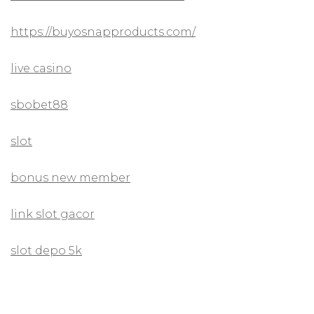
https://buyosnapproducts.com/
live casino
sbobet88
slot
bonus new member
link slot gacor
slot depo 5k