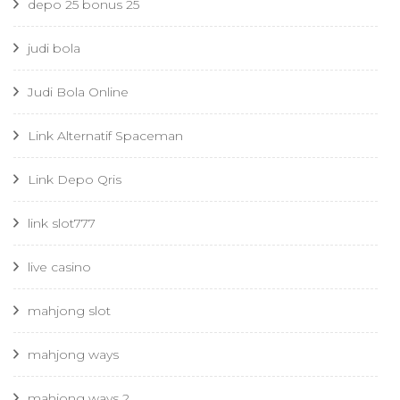
depo 25 bonus 25
judi bola
Judi Bola Online
Link Alternatif Spaceman
Link Depo Qris
link slot777
live casino
mahjong slot
mahjong ways
mahjong ways 2