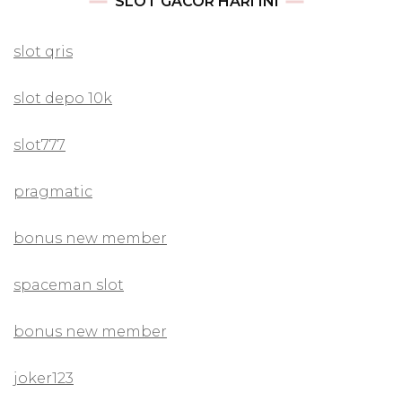
SLOT GACOR HARI INI
slot qris
slot depo 10k
slot777
pragmatic
bonus new member
spaceman slot
bonus new member
joker123