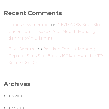
Recent Comments
bonus new member
on
NEYMAR88: Situs Slot
Gacor Hari Ini, Kakek Zeus Mudah Menang
dan Maxwin Dijamin!
Bayu Saputra
on
Rasakan Sensasi Menang
Cepat di Situs Slot: Bonus 100% di Awal dan TO
Kecil 7x, 8x, 10x!
Archives
July 2026
June 2026