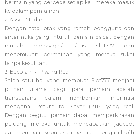
bermain yang berbeda setiap kali mereka masuk
ke dalam permainan.
2. Akses Mudah
Dengan tata letak yang ramah pengguna dan
antarmuka yang intuitif, pemain dapat dengan
mudah menavigasi situs Slot777 dan
menemukan permainan yang mereka sukai
tanpa kesulitan.
3. Bocoran RTP yang Real
Salah satu hal yang membuat Slot777 menjadi
pilihan utama bagi para pemain adalah
transparansi dalam memberikan informasi
mengenai Return to Player (RTP) yang real.
Dengan begitu, pemain dapat memperkirakan
peluang mereka untuk mendapatkan jackpot
dan membuat keputusan bermain dengan lebih