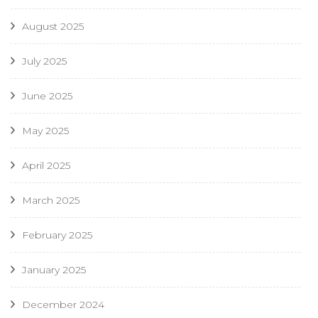
August 2025
July 2025
June 2025
May 2025
April 2025
March 2025
February 2025
January 2025
December 2024