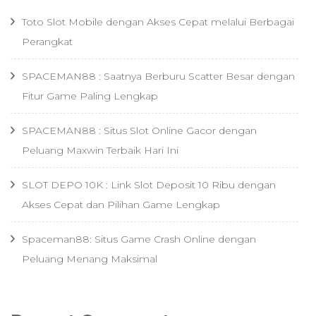
Toto Slot Mobile dengan Akses Cepat melalui Berbagai
Perangkat
SPACEMAN88 : Saatnya Berburu Scatter Besar dengan
Fitur Game Paling Lengkap
SPACEMAN88 : Situs Slot Online Gacor dengan
Peluang Maxwin Terbaik Hari Ini
SLOT DEPO 10K : Link Slot Deposit 10 Ribu dengan
Akses Cepat dan Pilihan Game Lengkap
Spaceman88: Situs Game Crash Online dengan
Peluang Menang Maksimal