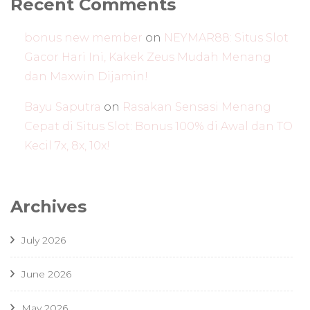
Recent Comments
bonus new member
on
NEYMAR88: Situs Slot
Gacor Hari Ini, Kakek Zeus Mudah Menang
dan Maxwin Dijamin!
Bayu Saputra
on
Rasakan Sensasi Menang
Cepat di Situs Slot: Bonus 100% di Awal dan TO
Kecil 7x, 8x, 10x!
Archives
July 2026
June 2026
May 2026