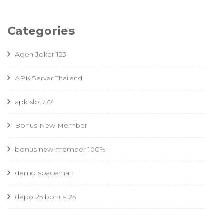
Categories
Agen Joker 123
APK Server Thailand
apk slot777
Bonus New Member
bonus new member 100%
demo spaceman
depo 25 bonus 25