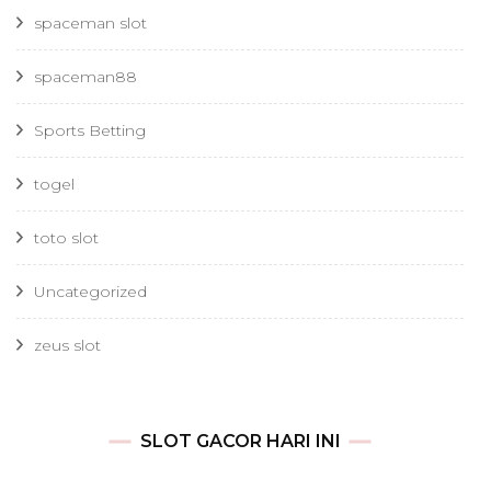
spaceman slot
spaceman88
Sports Betting
togel
toto slot
Uncategorized
zeus slot
SLOT GACOR HARI INI