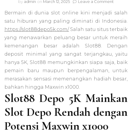
on
by
admin
on
March 12, 2025
Leave a Comment
Raih
Bermain di dunia slot online kini menjadi salah
Kemenan
Besar
satu hiburan yang paling diminati di Indonesia.
dengan
https://slot88depo5k.com/
Salah satu situs terbaik
Slot88
Depo
yang menawarkan peluang besar untuk meraih
5K
kemenangan besar adalah Slot88. Dengan
dan
deposit minimal yang sangat terjangkau, yaitu
Maxwin
x1000
hanya 5K, Slot88 memungkinkan siapa saja, baik
pemain baru maupun berpengalaman, untuk
merasakan sensasi memenangkan hadiah besar,
bahkan hingga Maxwin x1000.
Slot88 Depo 5K Mainkan
Slot Depo Rendah dengan
Potensi Maxwin x1000