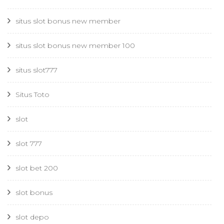
situs slot bonus new member
situs slot bonus new member 100
situs slot777
Situs Toto
slot
slot 777
slot bet 200
slot bonus
slot depo