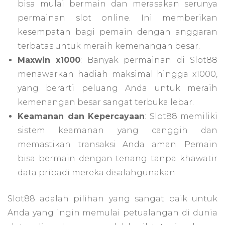
bisa mulai bermain dan merasakan serunya
permainan slot online. Ini memberikan
kesempatan bagi pemain dengan anggaran
terbatas untuk meraih kemenangan besar.
Maxwin x1000
: Banyak permainan di Slot88
menawarkan hadiah maksimal hingga x1000,
yang berarti peluang Anda untuk meraih
kemenangan besar sangat terbuka lebar.
Keamanan dan Kepercayaan
: Slot88 memiliki
sistem keamanan yang canggih dan
memastikan transaksi Anda aman. Pemain
bisa bermain dengan tenang tanpa khawatir
data pribadi mereka disalahgunakan.
Slot88 adalah pilihan yang sangat baik untuk
Anda yang ingin memulai petualangan di dunia