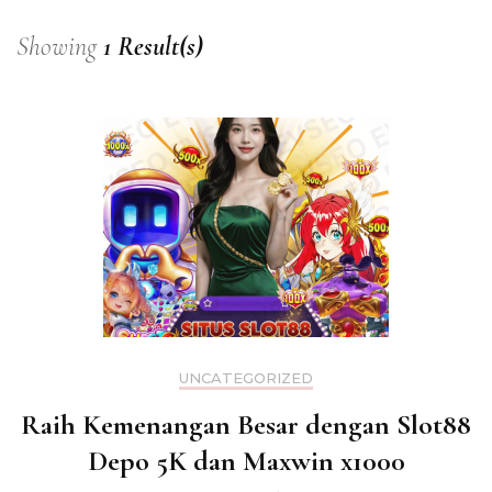
Showing
1 Result(s)
UNCATEGORIZED
Raih Kemenangan Besar dengan Slot88
Depo 5K dan Maxwin x1000