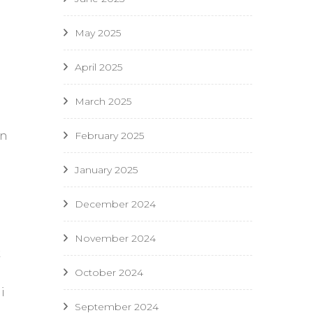
May 2025
April 2025
March 2025
February 2025
an
January 2025
December 2024
November 2024
k
October 2024
i
September 2024