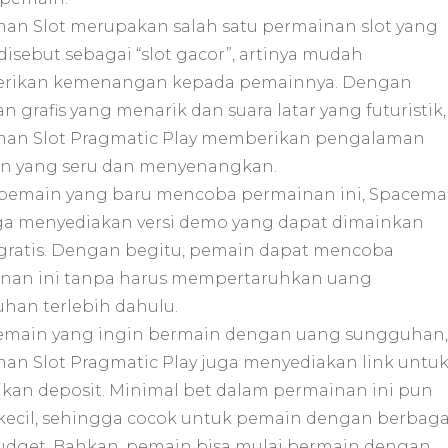
an Slot merupakan salah satu permainan slot yang
disebut sebagai “slot gacor”, artinya mudah
rikan kemenangan kepada pemainnya. Dengan
n grafis yang menarik dan suara latar yang futuristik,
an Slot Pragmatic Play memberikan pengalaman
n yang seru dan menyenangkan.
pemain yang baru mencoba permainan ini, Spacem
uga menyediakan versi demo yang dapat dimainkan
 gratis. Dengan begitu, pemain dapat mencoba
nan ini tanpa harus mempertaruhkan uang
han terlebih dahulu.
emain yang ingin bermain dengan uang sungguhan,
an Slot Pragmatic Play juga menyediakan link untu
kan deposit. Minimal bet dalam permainan ini pun
kecil, sehingga cocok untuk pemain dengan berbaga
budget. Bahkan, pemain bisa mulai bermain dengan