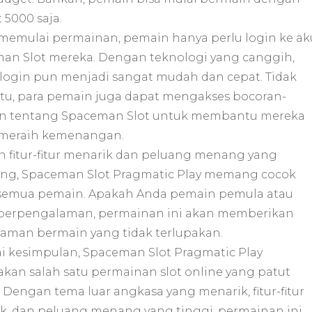
 5000 saja.
memulai permainan, pemain hanya perlu login ke a
an Slot mereka. Dengan teknologi yang canggih,
 login pun menjadi sangat mudah dan cepat. Tidak
itu, para pemain juga dapat mengakses bocoran-
n tentang Spaceman Slot untuk membantu mereka
meraih kemenangan.
 fitur-fitur menarik dan peluang menang yang
g, Spaceman Slot Pragmatic Play memang cocok
semua pemain. Apakah Anda pemain pemula atau
berpengalaman, permainan ini akan memberikan
aman bermain yang tidak terlupakan.
i kesimpulan, Spaceman Slot Pragmatic Play
kan salah satu permainan slot online yang patut
 Dengan tema luar angkasa yang menarik, fitur-fitur
k, dan peluang menang yang tinggi, permainan ini