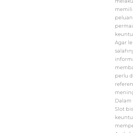
melaku
memili
peluan
permai
keuntu
Agar l
salahn
informa
memban
perlu 
refere
mening
Dalam 
Slot b
keuntu
memperh