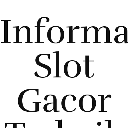
Informa
Slot
Gacor