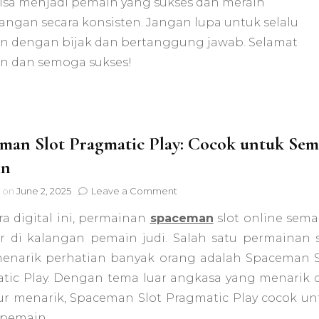
isa menjadi pemain yang sukses dan meraih
ngan secara konsisten. Jangan lupa untuk selalu
n dengan bijak dan bertanggung jawab. Selamat
n dan semoga sukses!
man Slot Pragmatic Play: Cocok untuk Se
in
on
on
June 2, 2025
Leave a Comment
Spaceman
ra digital ini, permainan
spaceman
slot online sema
Slot
Pragmatic
r di kalangan pemain judi. Salah satu permainan s
Play:
enarik perhatian banyak orang adalah Spaceman S
Cocok
untuk
tic Play. Dengan tema luar angkasa yang menarik 
Semua
fitur menarik, Spaceman Slot Pragmatic Play cocok un
Pemain
pemain.