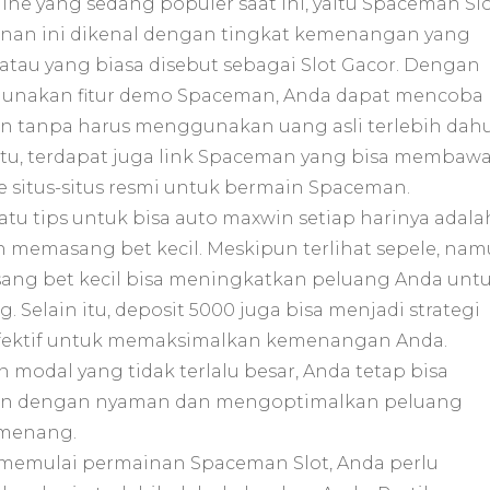
line yang sedang populer saat ini, yaitu Spaceman Slo
nan ini dikenal dengan tingkat kemenangan yang
 atau yang biasa disebut sebagai Slot Gacor. Dengan
nakan fitur demo Spaceman, Anda dapat mencoba
n tanpa harus menggunakan uang asli terlebih dahu
 itu, terdapat juga link Spaceman yang bisa membaw
e situs-situs resmi untuk bermain Spaceman.
atu tips untuk bisa auto maxwin setiap harinya adala
 memasang bet kecil. Meskipun terlihat sepele, na
ng bet kecil bisa meningkatkan peluang Anda unt
 Selain itu, deposit 5000 juga bisa menjadi strategi
fektif untuk memaksimalkan kemenangan Anda.
 modal yang tidak terlalu besar, Anda tetap bisa
n dengan nyaman dan mengoptimalkan peluang
menang.
memulai permainan Spaceman Slot, Anda perlu