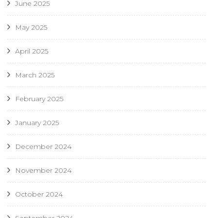
June 2025
May 2025
April 2025
March 2025
February 2025
January 2025
December 2024
November 2024
October 2024
September 2024