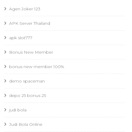
Agen Joker 123
APK Server Thailand
apk slot777
Bonus New Member
bonus new member 100%
demo spaceman
depo 25 bonus 25
judi bola
Judi Bola Online