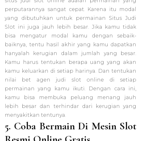
situs judi slot online adalah permainan yang
perputarannya sangat cepat. Karena itu modal
yang dibutuhkan untuk permainan Situs Judi
Slot ini juga jauh lebih besar. Jika kamu tidak
bisa mengatur modal kamu dengan sebaik-
baiknya, tentu hasil akhir yang kamu dapatkan
hanyalah kerugian dalam jumlah yang besar.
Kamu harus tentukan berapa uang yang akan
kamu keluarkan di setiap harinya. Dan tentukan
nilai bet agen judi slot online di setiap
permainan yang kamu ikuti. Dengan cara ini,
kamu bisa membuka peluang menang jauh
lebih besar dan terhindar dari kerugian yang
menyakitkan tentunya.
5. Coba Bermain Di Mesin Slot
Resmi Online Gratis