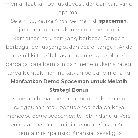
memanfaatkan bonus deposit dengan cara yang
optimal.
Selain itu, ketika Anda bermain di
spaceman
,
jangan ragu untuk mencoba berbagai
kombinasi taruhan yang berbeda. Dengan
berbagai bonus yang sudah ada di tangan, Anda
memiliki fleksibilitas untuk mengeksplorasi
berbagai cara bermain dan menemukan strategi
terbaik untuk meningkatkan peluang menang.
Manfaatkan Demo Spaceman untuk Melatih
Strategi Bonus
Sebelum benar-benar menggunakan uang
sungguhan atau bonus Anda, ada baiknya
mencoba
demo spaceman
terlebih dahulu. Versi
demo dari permainan ini memungkinkan Anda
bermain tanpa risiko finansial, sekaligus