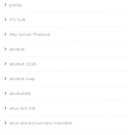
parlay
PG Soft
Rtp Server Thailand
sbobet
sbobet 2026
sbobet wap
sbobet88
situs slot 10k
situs slot bonus new member