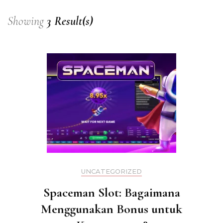
Showing
3 Result(s)
UNCATEGORIZED
Spaceman Slot: Bagaimana
Menggunakan Bonus untuk