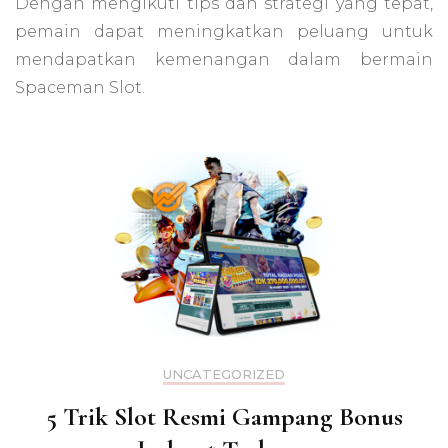
Dengan mengikuti tips dan strategi yang tepat,
pemain dapat meningkatkan peluang untuk
mendapatkan kemenangan dalam bermain
Spaceman Slot.
UNCATEGORIZED
5 Trik Slot Resmi Gampang Bonus