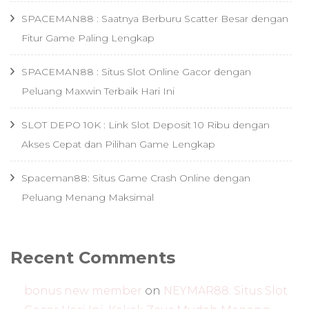
SPACEMAN88 : Saatnya Berburu Scatter Besar dengan
Fitur Game Paling Lengkap
SPACEMAN88 : Situs Slot Online Gacor dengan
Peluang Maxwin Terbaik Hari Ini
SLOT DEPO 10K : Link Slot Deposit 10 Ribu dengan
Akses Cepat dan Pilihan Game Lengkap
Spaceman88: Situs Game Crash Online dengan
Peluang Menang Maksimal
Recent Comments
bonus new member
on
NEYMAR88: Situs Slot