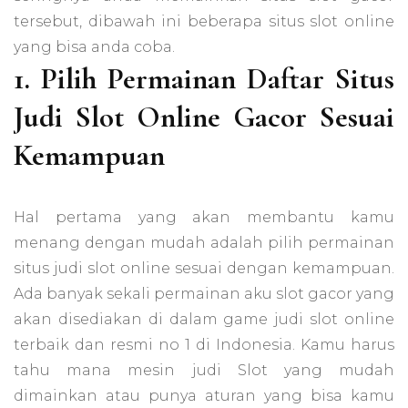
tersebut, dibawah ini beberapa situs slot online
yang bisa anda coba.
1. Pilih Permainan Daftar Situs
Judi Slot Online Gacor Sesuai
Kemampuan
Hal pertama yang akan membantu kamu
menang dengan mudah adalah pilih permainan
situs judi slot online sesuai dengan kemampuan.
Ada banyak sekali permainan aku slot gacor yang
akan disediakan di dalam game judi slot online
terbaik dan resmi no 1 di Indonesia. Kamu harus
tahu mana mesin judi Slot yang mudah
dimainkan atau punya aturan yang bisa kamu