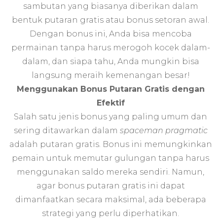
sambutan yang biasanya diberikan dalam
bentuk putaran gratis atau bonus setoran awal.
Dengan bonus ini, Anda bisa mencoba
permainan tanpa harus merogoh kocek dalam-
dalam, dan siapa tahu, Anda mungkin bisa
langsung meraih kemenangan besar!
Menggunakan Bonus Putaran Gratis dengan
Efektif
Salah satu jenis bonus yang paling umum dan
sering ditawarkan dalam
spaceman pragmatic
adalah putaran gratis. Bonus ini memungkinkan
pemain untuk memutar gulungan tanpa harus
menggunakan saldo mereka sendiri. Namun,
agar bonus putaran gratis ini dapat
dimanfaatkan secara maksimal, ada beberapa
strategi yang perlu diperhatikan.