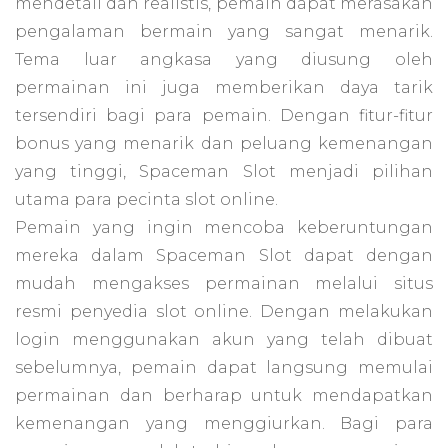
den
mendetail dan realistis, pemain dapat merasakan
Spa
pengalaman bermain yang sangat menarik.
Slot
Tema luar angkasa yang diusung oleh
permainan ini juga memberikan daya tarik
tersendiri bagi para pemain. Dengan fitur-fitur
bonus yang menarik dan peluang kemenangan
yang tinggi, Spaceman Slot menjadi pilihan
utama para pecinta slot online.
Pemain yang ingin mencoba keberuntungan
mereka dalam Spaceman Slot dapat dengan
mudah mengakses permainan melalui situs
resmi penyedia slot online. Dengan melakukan
login menggunakan akun yang telah dibuat
sebelumnya, pemain dapat langsung memulai
permainan dan berharap untuk mendapatkan
kemenangan yang menggiurkan. Bagi para