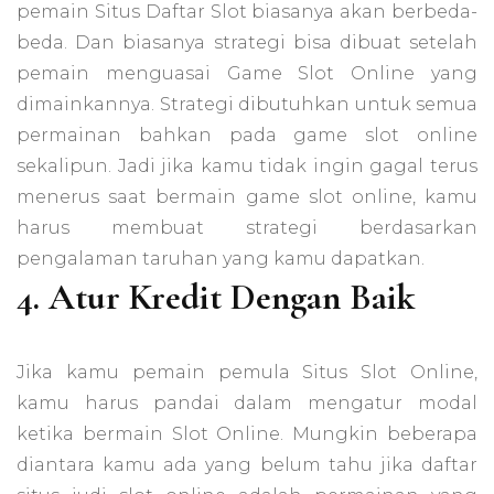
pemain Situs Daftar Slot biasanya akan berbeda-
beda. Dan biasanya strategi bisa dibuat setelah
pemain menguasai Game Slot Online yang
dimainkannya. Strategi dibutuhkan untuk semua
permainan bahkan pada game slot online
sekalipun. Jadi jika kamu tidak ingin gagal terus
menerus saat bermain game slot online, kamu
harus membuat strategi berdasarkan
pengalaman taruhan yang kamu dapatkan.
4. Atur Kredit Dengan Baik
Jika kamu pemain pemula Situs Slot Online,
kamu harus pandai dalam mengatur modal
ketika bermain Slot Online. Mungkin beberapa
diantara kamu ada yang belum tahu jika daftar