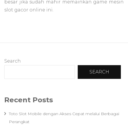
besar jika sudah mahir memainkan game mesin
slot gacor online ini.
Search
SEARCH
Recent Posts
Toto Slot Mobile dengan Akses Cepat melalui Berbagai
Perangkat