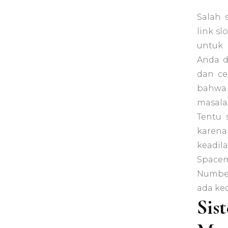
Salah 
link s
untuk 
Anda d
dan ce
bahwa 
masala
Tentu 
karena
keadi
Space
Number
ada ke
Sis