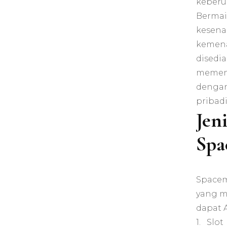
keberu
Bermai
kesen
kemen
disedi
memena
dengan
pribad
Je
Spa
Spacem
yang m
dapat A
1. Slo