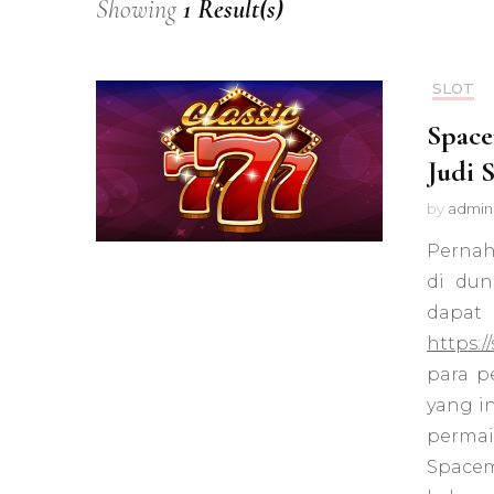
Showing
1 Result(s)
SLOT
Space
Judi 
by
admin
Pernah
di dun
dapat
https:
para p
yang i
perma
Spacem