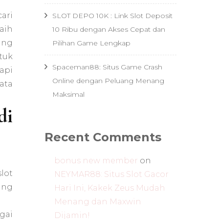
ari
SLOT DEPO 10K : Link Slot Deposit
aih
10 Ribu dengan Akses Cepat dan
ang
Pilihan Game Lengkap
tuk
Spaceman88: Situs Game Crash
api
Online dengan Peluang Menang
ata
Maksimal
di
Recent Comments
bonus new member
on
lot
NEYMAR88: Situs Slot Gacor
ang
Hari Ini, Kakek Zeus Mudah
Menang dan Maxwin
gai
Dijamin!