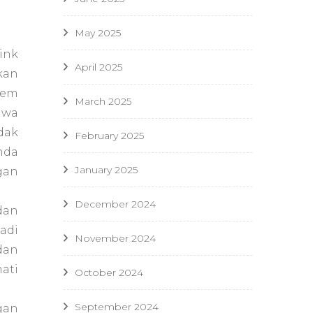
May 2025
ink
April 2025
kan
tem
March 2025
hwa
dak
February 2025
nda
January 2025
gan
December 2024
dan
adi
November 2024
dan
ati
October 2024
September 2024
gan