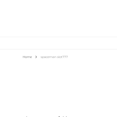
Home
spaceman slot777