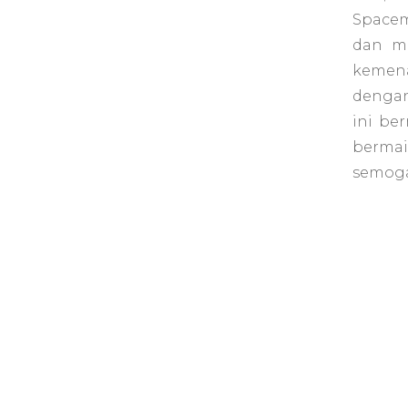
Spacem
dan m
kemena
dengan 
ini be
bermai
semoga