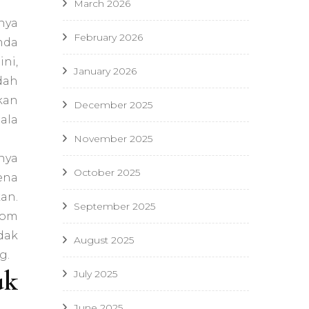
March 2026
nya
February 2026
nda
ni,
January 2026
dah
kan
December 2025
ala
November 2025
nya
October 2025
ena
an.
September 2025
dom
dak
August 2025
g.
uk
July 2025
June 2025