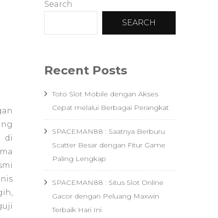
Search
SEARCH
Recent Posts
Toto Slot Mobile dengan Akses
:
Cepat melalui Berbagai Perangkat
gan
ang
SPACEMAN88 : Saatnya Berburu
 di
Scatter Besar dengan Fitur Game
ama
Paling Lengkap
smi
nis
SPACEMAN88 : Situs Slot Online
ih,
Gacor dengan Peluang Maxwin
uji
Terbaik Hari Ini