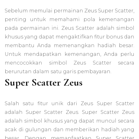
Sebelum memulai permainan Zeus Super Scatter,
penting untuk memahami pola kemenangan
pada permainan ini. Zeus Scatter adalah simbol
khusus yang dapat mengaktifkan fitur bonus dan
membantu Anda memenangkan hadiah besar.
Untuk mendapatkan kemenangan, Anda perlu
mencocokkan simbol Zeus Scatter secara
berurutan dalam satu garis pembayaran.
Super Scatter Zeus
Salah satu fitur unik dari Zeus Super Scatter
adalah Super Scatter Zeus. Super Scatter Zeus
adalah simbol khusus yang dapat muncul secara
acak di gulungan dan memberikan hadiah yang
besar. Dengan memanfaatkan Super Scatter