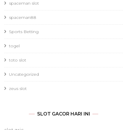
spaceman slot
spaceman88
Sports Betting
togel
toto slot
Uncategorized
zeus slot
SLOT GACOR HARI INI