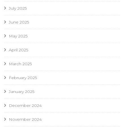
July 2025
June 2025
May 2025
April 2025
March 2025
February 2025
January 2025
December 2024
November 2024