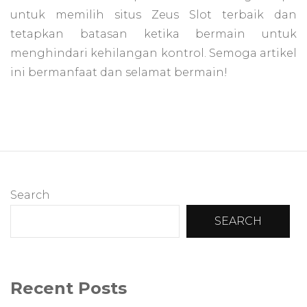
untuk memilih situs Zeus Slot terbaik dan
tetapkan batasan ketika bermain untuk
menghindari kehilangan kontrol. Semoga artikel
ini bermanfaat dan selamat bermain!
Search
SEARCH
Recent Posts