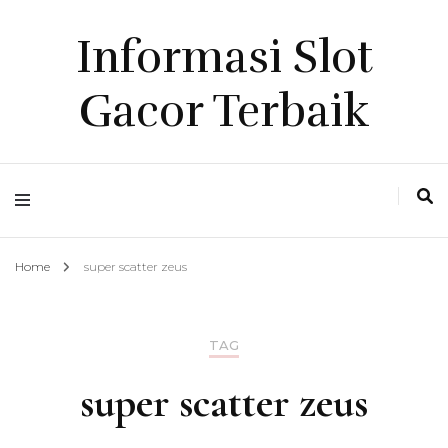
Informasi Slot
Gacor Terbaik
Home
super scatter zeus
TAG
super scatter zeus