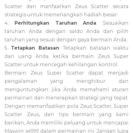
Scatter dan manfaatkan Zeus Scatter secara
strategis untuk memenangkan hadiah besar.
4.
Perhitungkan Taruhan Anda
: Sesuaikan
taruhan Anda dengan saldo Anda dan pilih
taruhan yang sesuai dengan gaya bermain Anda.
5.
Tetapkan Batasan
: Tetapkan batasan waktu
dan uang Anda ketika bermain Zeus Super
Scatter untuk mencegah kehilangan kontrol.
Bermain Zeus Super Scatter dapat menjadi
pengalaman yang menghibur dan
menguntungkan jika Anda memahami aturan
permainan dan menerapkan strategi yang tepat.
Dengan memanfaatkan pola Zeus Scatter, Super
Scatter Zeus, dan tips bermain yang kami
berikan, Anda memiliki peluang untuk mencapai
Maxwin x4999 dalam permainan ini. Jangan lupa