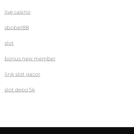
live casino
sbobet88
slot
bonus new member
link slot gacor
slot depo 5k