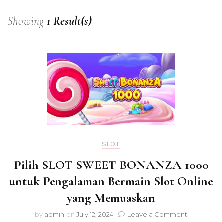
Showing
1 Result(s)
SLOT
Pilih SLOT SWEET BONANZA 1000
untuk Pengalaman Bermain Slot Online
yang Memuaskan
on
by
admin
on
July 12, 2024
Leave a Comment