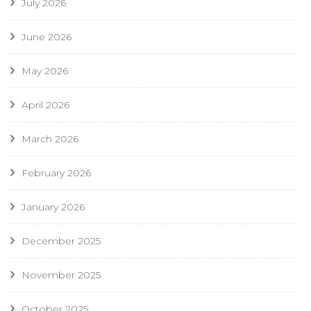
July 2026
June 2026
May 2026
April 2026
March 2026
February 2026
January 2026
December 2025
November 2025
October 2025