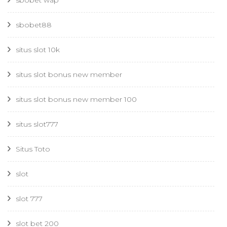
sbobet88
situs slot 10k
situs slot bonus new member
situs slot bonus new member 100
situs slot777
Situs Toto
slot
slot 777
slot bet 200