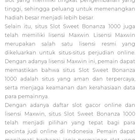
slot yang memiliki tingkat pengembalian yang
tinggi, sehingga peluang untuk memenangkan
hadiah besar menjadi lebih besar.
Selain itu, situs Slot Sweet Bonanza 1000 juga
telah memiliki lisensi Maxwin. Lisensi Maxwin
merupakan salah satu lisensi resmi yang
dikeluarkan untuk situs-situs perjudian online.
Dengan adanya lisensi Maxwin ini, pemain dapat
memastikan bahwa situs Slot Sweet Bonanza
1000 adalah situs yang aman dan terpercaya,
serta menjaga keamanan dan kerahasiaan data
para pemainnya.
Dengan adanya daftar slot gacor online dan
lisensi Maxwin, situs Slot Sweet Bonanza 1000
telah menjadi pilihan yang tepat bagi para
pecinta judi online di Indonesia. Pemain dapat