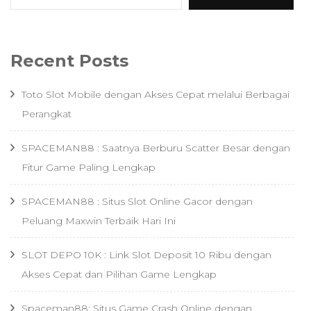
Recent Posts
Toto Slot Mobile dengan Akses Cepat melalui Berbagai
Perangkat
SPACEMAN88 : Saatnya Berburu Scatter Besar dengan
Fitur Game Paling Lengkap
SPACEMAN88 : Situs Slot Online Gacor dengan
Peluang Maxwin Terbaik Hari Ini
SLOT DEPO 10K : Link Slot Deposit 10 Ribu dengan
Akses Cepat dan Pilihan Game Lengkap
Spaceman88: Situs Game Crash Online dengan