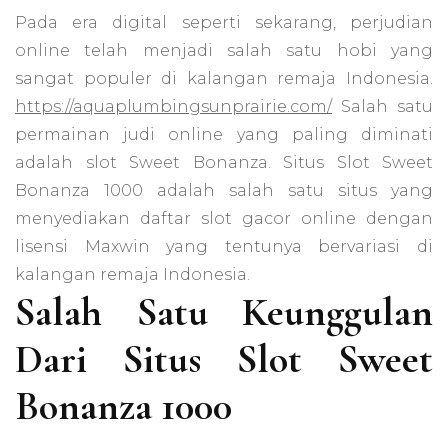
Pilih
Pada era digital seperti sekarang, perjudian
SLOT
SWEET
online telah menjadi salah satu hobi yang
BONANZA
sangat populer di kalangan remaja Indonesia.
1000
untuk
https://aquaplumbingsunprairie.com/
Salah satu
Pengalam
permainan judi online yang paling diminati
Bermain
adalah slot Sweet Bonanza. Situs Slot Sweet
Slot
Online
Bonanza 1000 adalah salah satu situs yang
yang
menyediakan daftar slot gacor online dengan
Memuaska
lisensi Maxwin yang tentunya bervariasi di
kalangan remaja Indonesia.
Salah Satu Keunggulan
Dari Situs Slot Sweet
Bonanza 1000