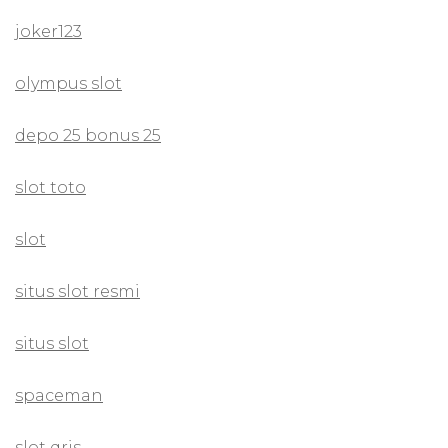
joker123
olympus slot
depo 25 bonus 25
slot toto
slot
situs slot resmi
situs slot
spaceman
slot qris