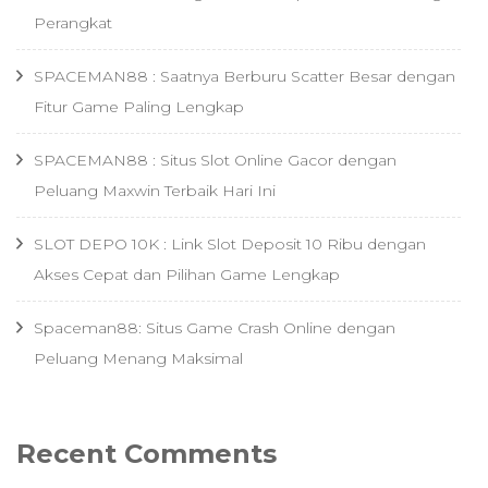
Perangkat
SPACEMAN88 : Saatnya Berburu Scatter Besar dengan
Fitur Game Paling Lengkap
SPACEMAN88 : Situs Slot Online Gacor dengan
Peluang Maxwin Terbaik Hari Ini
SLOT DEPO 10K : Link Slot Deposit 10 Ribu dengan
Akses Cepat dan Pilihan Game Lengkap
Spaceman88: Situs Game Crash Online dengan
Peluang Menang Maksimal
Recent Comments