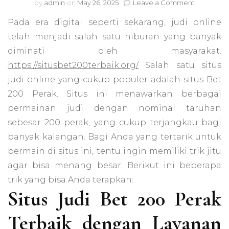
on
by
admin
on
May 26, 2025
Leave a Comment
Trik
Pada era digital seperti sekarang, judi online
Jitu
Menang
telah menjadi salah satu hiburan yang banyak
Besar
diminati oleh masyarakat.
di
Situs
https://situsbet200terbaik.org/
Salah satu situs
Bet
judi online yang cukup populer adalah situs Bet
200
200 Perak. Situs ini menawarkan berbagai
Perak
Terbaik
permainan judi dengan nominal taruhan
sebesar 200 perak, yang cukup terjangkau bagi
banyak kalangan. Bagi Anda yang tertarik untuk
bermain di situs ini, tentu ingin memiliki trik jitu
agar bisa menang besar. Berikut ini beberapa
trik yang bisa Anda terapkan:
Situs Judi Bet 200 Perak
Terbaik dengan Layanan