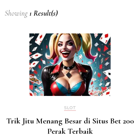
Showing
1 Result(s)
SLOT
Trik Jitu Menang Besar di Situs Bet 200
Perak Terbaik