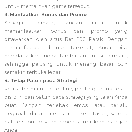
untuk memainkan game tersebut.
3. Manfaatkan Bonus dan Promo
Sebagai pemain, jangan ragu untuk
memanfaatkan bonus dan promo yang
ditawarkan oleh situs Bet 200 Perak. Dengan
memanfaatkan bonus tersebut, Anda bisa
mendapatkan modal tambahan untuk bermain,
sehingga peluang untuk menang besar pun
semakin terbuka lebar.
4. Tetap Patuh pada Strategi
Ketika bermain judi online, penting untuk tetap
disiplin dan patuh pada strategi yang telah Anda
buat. Jangan terjebak emosi atau terlalu
gegabah dalam mengambil keputusan, karena
hal tersebut bisa mempengaruhi kemenangan
Anda.