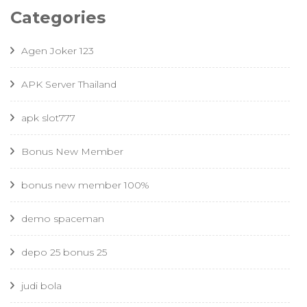
Categories
Agen Joker 123
APK Server Thailand
apk slot777
Bonus New Member
bonus new member 100%
demo spaceman
depo 25 bonus 25
judi bola