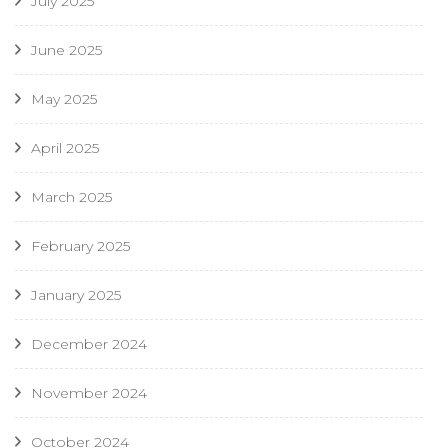
July 2025
June 2025
May 2025
April 2025
March 2025
February 2025
January 2025
December 2024
November 2024
October 2024