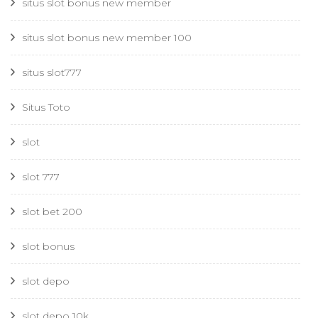
situs slot bonus new member
situs slot bonus new member 100
situs slot777
Situs Toto
slot
slot 777
slot bet 200
slot bonus
slot depo
slot depo 10k