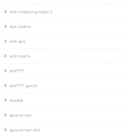
slot mahjong ways 2
slot online
slot qris
slot resmi
slot777
slot777 gacor
slot88
spaceman
spaceman slot