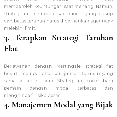
memperoleh keuntungan saat menang. Namun,
strategi ini membutuhkan modal yang cukup
dan batas taruhan harus diperhatikan agar tidak
melebihi limit.
3. Terapkan Strategi Taruhan
Flat
Berlawanan dengan Martingale, strategi flat
berarti mempertahankan jumlah taruhan yang
sama setiap putaran. Strategi ini cocok bagi
pemain dengan modal terbatas dan
menghindari risiko besar.
4. Manajemen Modal yang Bijak