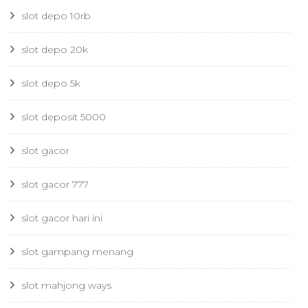
slot depo 10rb
slot depo 20k
slot depo 5k
slot deposit 5000
slot gacor
slot gacor 777
slot gacor hari ini
slot gampang menang
slot mahjong ways