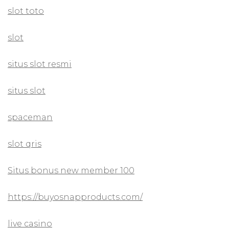
slot toto
slot
situs slot resmi
situs slot
spaceman
slot qris
Situs bonus new member 100
https://buyosnapproducts.com/
live casino