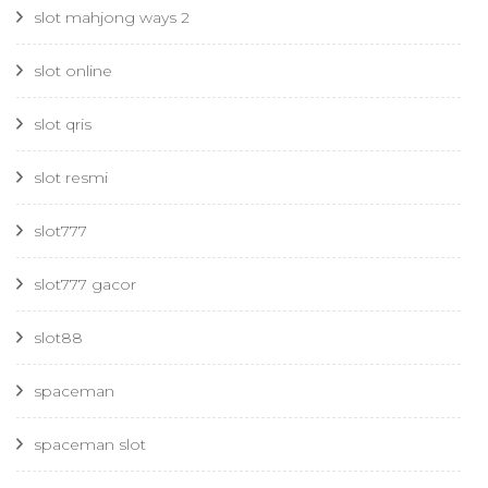
slot mahjong ways 2
slot online
slot qris
slot resmi
slot777
slot777 gacor
slot88
spaceman
spaceman slot