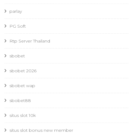
parlay
PG Soft
Rtp Server Thailand
sbobet
sbobet 2026
sbobet wap
sbobet88
situs slot 10k
situs slot bonus new member