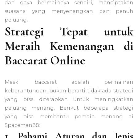
dan gaya bermainnya sendiri, menciptakan
suasana yang menyenangkan dan penuh
peluang.
Strategi Tepat untuk
Meraih Kemenangan di
Baccarat Online
Meski baccarat adalah permainan
keberuntungan, bukan berarti tidak ada strategi
yang bisa diterapkan untuk meningkatkan
peluang menang. Berikut beberapa strategi
yang bisa membantu pemain menang di
Spaceman88:
1. Pahami Aturan dan Jenis