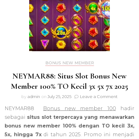
BONUS NEW MEMBER
NEYMAR88: Situs Slot Bonus New
Member 100% TO Kecil 3x 5x 7x 2025
on
by
admin
on
July 25, 2025
Leave a Comment
NEYMAR88
NEYMAR88
Bonus new member 100
hadir
Situs
Slot
sebagai
situs slot terpercaya yang menawarkan
Bonus
bonus new member 100% dengan TO kecil 3x,
New
Member
5x, hingga 7x
di tahun 2025. Promo ini menjadi