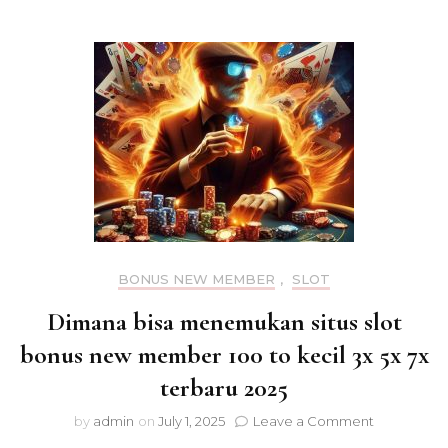
BONUS NEW MEMBER
,
SLOT
Dimana bisa menemukan situs slot
bonus new member 100 to kecil 3x 5x 7x
terbaru 2025
on
by
admin
on
July 1, 2025
Leave a Comment
Dimana