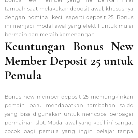
bonus new member yang memberikan nilai
New
tambah saat melakukan deposit awal, khususnya
Member
Deposit
dengan nominal kecil seperti deposit 25. Bonus
25
ini menjadi modal awal yang efektif untuk mulai
bermain dan meraih kemenangan.
Keuntungan Bonus New
Member Deposit 25 untuk
Pemula
Bonus new member deposit 25 memungkinkan
pemain baru mendapatkan tambahan saldo
yang bisa digunakan untuk mencoba berbagai
permainan slot. Modal awal yang kecil ini sangat
cocok bagi pemula yang ingin belajar tanpa