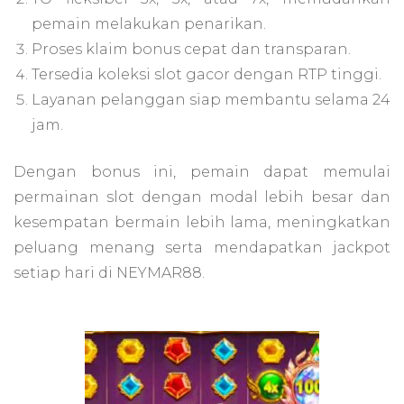
pemain melakukan penarikan.
Proses klaim bonus cepat dan transparan.
Tersedia koleksi slot gacor dengan RTP tinggi.
Layanan pelanggan siap membantu selama 24
jam.
Dengan bonus ini, pemain dapat memulai
permainan slot dengan modal lebih besar dan
kesempatan bermain lebih lama, meningkatkan
peluang menang serta mendapatkan jackpot
setiap hari di NEYMAR88.