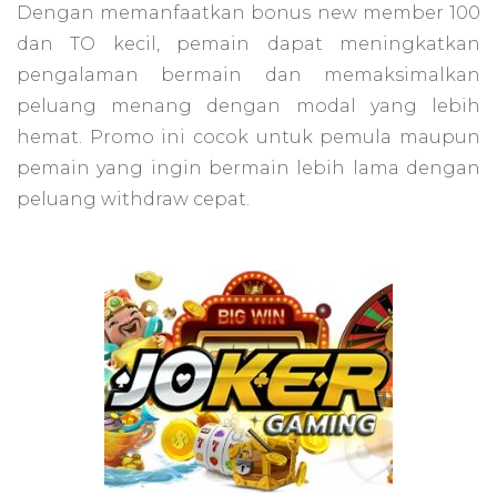
Dengan memanfaatkan bonus new member 100
dan TO kecil, pemain dapat meningkatkan
pengalaman bermain dan memaksimalkan
peluang menang dengan modal yang lebih
hemat. Promo ini cocok untuk pemula maupun
pemain yang ingin bermain lebih lama dengan
peluang withdraw cepat.