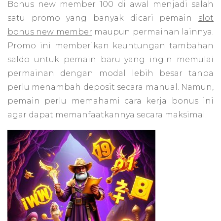
Bonus new member 100 di awal menjadi salah
Itu
Bonus
satu promo yang banyak dicari pemain
slot
New
bonus new member
maupun permainan lainnya.
Member
100
Promo ini memberikan keuntungan tambahan
di
saldo untuk pemain baru yang ingin memulai
Awal
permainan dengan modal lebih besar tanpa
dengan
TO
perlu menambah deposit secara manual. Namun,
Kecil
pemain perlu memahami cara kerja bonus ini
3x
5x
agar dapat memanfaatkannya secara maksimal.
7x?