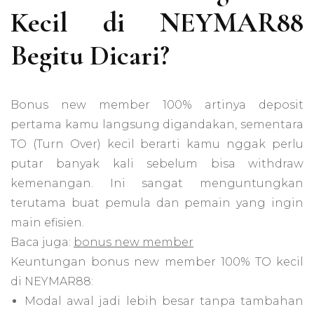
Kecil di NEYMAR88
Begitu Dicari?
Bonus new member 100% artinya deposit
pertama kamu langsung digandakan, sementara
TO (Turn Over) kecil berarti kamu nggak perlu
putar banyak kali sebelum bisa withdraw
kemenangan. Ini sangat menguntungkan
terutama buat pemula dan pemain yang ingin
main efisien.
Baca juga:
bonus new member
Keuntungan bonus new member 100% TO kecil
di NEYMAR88:
Modal awal jadi lebih besar tanpa tambahan