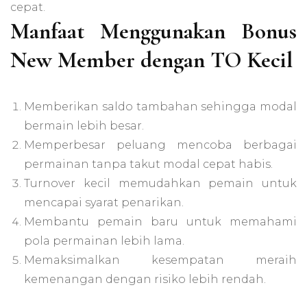
cepat.
Manfaat Menggunakan Bonus
New Member dengan TO Kecil
Memberikan saldo tambahan sehingga modal
bermain lebih besar.
Memperbesar peluang mencoba berbagai
permainan tanpa takut modal cepat habis.
Turnover kecil memudahkan pemain untuk
mencapai syarat penarikan.
Membantu pemain baru untuk memahami
pola permainan lebih lama.
Memaksimalkan kesempatan meraih
kemenangan dengan risiko lebih rendah.