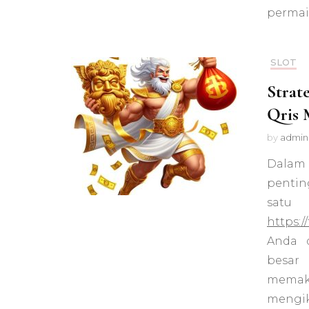
permai
SLOT
Strat
Qris 
by
admin
Dalam 
pentin
satu
https:/
Anda 
besar
memak
mengiku