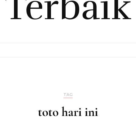
Terbaik
TAG
toto hari ini