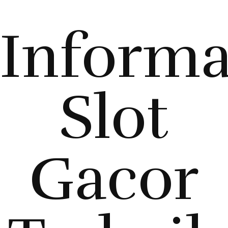
Informa
Slot
Gacor