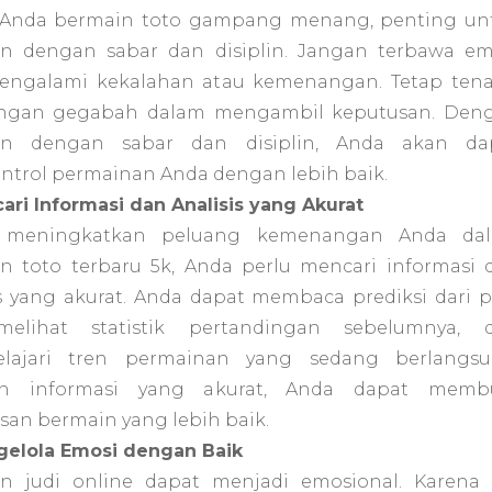
 Anda bermain toto gampang menang, penting un
n dengan sabar dan disiplin. Jangan terbawa em
engalami kekalahan atau kemenangan. Tetap ten
angan gegabah dalam mengambil keputusan. Den
in dengan sabar dan disiplin, Anda akan da
trol permainan Anda dengan lebih baik.
ari Informasi dan Analisis yang Akurat
 meningkatkan peluang kemenangan Anda da
n toto terbaru 5k, Anda perlu mencari informasi 
is yang akurat. Anda dapat membaca prediksi dari p
 melihat statistik pertandingan sebelumnya, 
lajari tren permainan yang sedang berlangsu
n informasi yang akurat, Anda dapat memb
san bermain yang lebih baik.
gelola Emosi dengan Baik
n judi online dapat menjadi emosional. Karena i