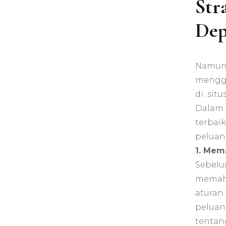
Str
Dep
Namun
menggi
di sit
Dalam 
terba
peluan
1. Mem
Sebelu
memaha
aturan
pelua
tentan