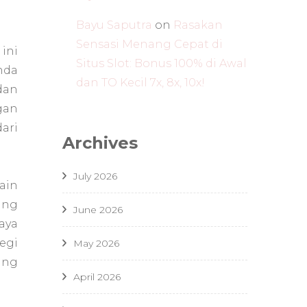
Bayu Saputra
on
Rasakan
Sensasi Menang Cepat di
ini
Situs Slot: Bonus 100% di Awal
nda
dan TO Kecil 7x, 8x, 10x!
dan
gan
ari
Archives
July 2026
ain
ang
June 2026
aya
egi
May 2026
ang
April 2026