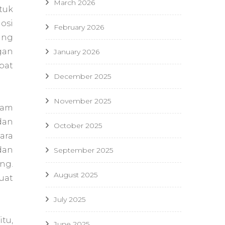
March 2026
tuk
osi
February 2026
ang
gan
January 2026
pat
December 2025
November 2025
lam
dan
October 2025
ara
dan
September 2025
ng.
August 2025
uat
July 2025
tu,
June 2025