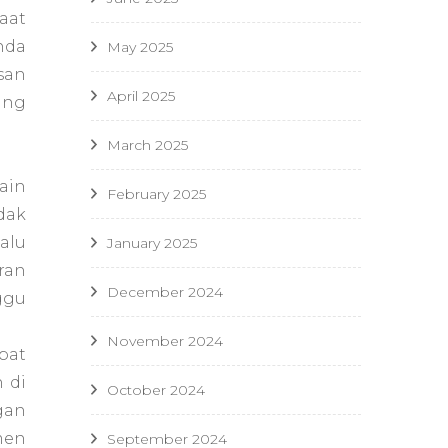
aat
nda
May 2025
san
April 2025
ang
March 2025
ain
February 2025
dak
alu
January 2025
ran
December 2024
ggu
November 2024
pat
 di
October 2024
gan
men
September 2024