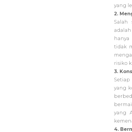
yang l
2. Men
Salah 
adalah
hanya
tidak
mengat
risiko 
3. Kon
Setiap
yang k
berbe
bermai
yang 
kemen
4. Ber