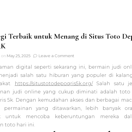
egi Terbaik untuk Menang di Situs Toto De
5K
on
on
May 25, 2025
Leave a Comment
Strategi
aman digital seperti sekarang ini, bermain judi onl
Terbaik
untuk
menjadi salah satu hiburan yang populer di kalan
Menang
akat.
https://situstotodepoqris5k.org/
Salah satu je
di
Situs
nan judi online yang cukup diminati adalah toto 
Toto
ris 5k. Dengan kemudahan akses dan berbagai ma
Depo
n permainan yang ditawarkan, lebih banyak or
Qris
5K
rik untuk mencoba keberuntungan mereka da
 toto hari ini.