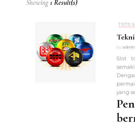
Showing
1 Result(s)
TOTO S
Tekni
by
admin
Slot 
semaki
Dengan
perma
yang s
Pe
ber