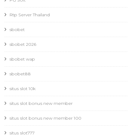
PG Soft
Rtp Server Thailand
sbobet
sbobet 2026
sbobet wap
sbobet88
situs slot 10k
situs slot bonus new member
situs slot bonus new member 100
situs slot777