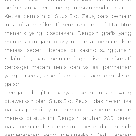
online tanpa perlu mengeluarkan modal besar.
Ketika bermain di Situs Slot Zeus, para pemain
juga bisa menikmati keuntungan dari fitur-fitur
menarik yang disediakan. Dengan grafis yang
menarik dan gameplay yang lancar, pemain akan
merasa seperti berada di kasino sungguhan.
Selain itu, para pemain juga bisa menikmati
berbagai macam tema dan variasi permainan
yang tersedia, seperti slot zeus gacor dan sl slot
gacor.
Dengan begitu banyak keuntungan yang
ditawarkan oleh Situs Slot Zeus, tidak heran jika
banyak pemain yang mencoba keberuntungan
mereka di situs ini. Dengan taruhan 200 perak,
para pemain bisa menang besar dan meraih
kemenangan yang memuaskan. Jadi, jangan