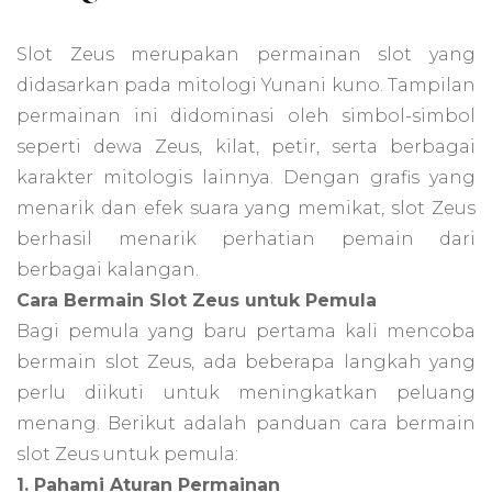
Slot Zeus merupakan permainan slot yang
didasarkan pada mitologi Yunani kuno. Tampilan
permainan ini didominasi oleh simbol-simbol
seperti dewa Zeus, kilat, petir, serta berbagai
karakter mitologis lainnya. Dengan grafis yang
menarik dan efek suara yang memikat, slot Zeus
berhasil menarik perhatian pemain dari
berbagai kalangan.
Cara Bermain Slot Zeus untuk Pemula
Bagi pemula yang baru pertama kali mencoba
bermain slot Zeus, ada beberapa langkah yang
perlu diikuti untuk meningkatkan peluang
menang. Berikut adalah panduan cara bermain
slot Zeus untuk pemula:
1. Pahami Aturan Permainan