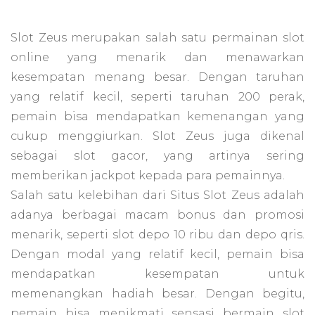
Slot Zeus merupakan salah satu permainan slot
online yang menarik dan menawarkan
kesempatan menang besar. Dengan taruhan
yang relatif kecil, seperti taruhan 200 perak,
pemain bisa mendapatkan kemenangan yang
cukup menggiurkan. Slot Zeus juga dikenal
sebagai slot gacor, yang artinya sering
memberikan jackpot kepada para pemainnya.
Salah satu kelebihan dari Situs Slot Zeus adalah
adanya berbagai macam bonus dan promosi
menarik, seperti slot depo 10 ribu dan depo qris.
Dengan modal yang relatif kecil, pemain bisa
mendapatkan kesempatan untuk
memenangkan hadiah besar. Dengan begitu,
pemain bisa menikmati sensasi bermain slot