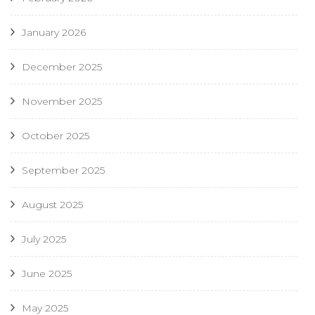
January 2026
December 2025
November 2025
October 2025
September 2025
August 2025
July 2025
June 2025
May 2025