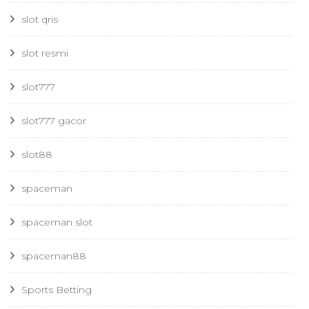
slot qris
slot resmi
slot777
slot777 gacor
slot88
spaceman
spaceman slot
spaceman88
Sports Betting