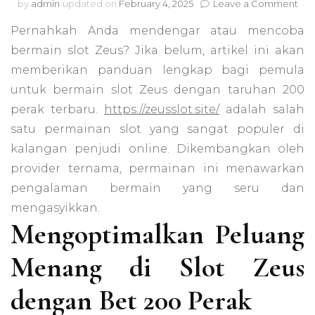
on
by
admin
updated on
February 4, 2025
Leave a Comment
Car
Pernahkah Anda mendengar atau mencoba
Mai
Slo
bermain slot Zeus? Jika belum, artikel ini akan
Zeu
memberikan panduan lengkap bagi pemula
unt
Pem
untuk bermain slot Zeus dengan taruhan 200
den
perak terbaru.
https://zeusslot.site/
adalah salah
Bet
satu permainan slot yang sangat populer di
200
Per
kalangan penjudi online. Dikembangkan oleh
Ter
provider ternama, permainan ini menawarkan
pengalaman bermain yang seru dan
mengasyikkan.
Mengoptimalkan Peluang
Menang di Slot Zeus
dengan Bet 200 Perak