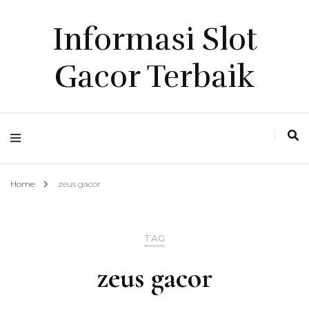
Informasi Slot
Gacor Terbaik
Home
zeus gacor
TAG
zeus gacor