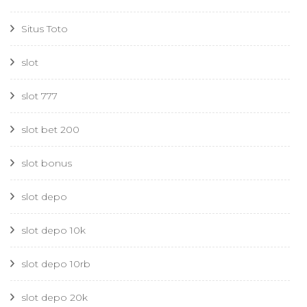
Situs Toto
slot
slot 777
slot bet 200
slot bonus
slot depo
slot depo 10k
slot depo 10rb
slot depo 20k