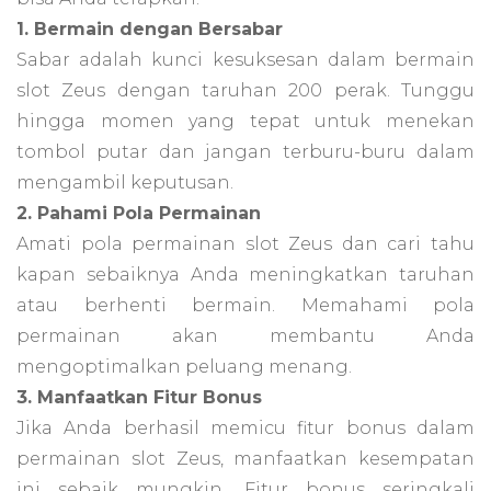
1. Bermain dengan Bersabar
Sabar adalah kunci kesuksesan dalam bermain
slot Zeus dengan taruhan 200 perak. Tunggu
hingga momen yang tepat untuk menekan
tombol putar dan jangan terburu-buru dalam
mengambil keputusan.
2. Pahami Pola Permainan
Amati pola permainan slot Zeus dan cari tahu
kapan sebaiknya Anda meningkatkan taruhan
atau berhenti bermain. Memahami pola
permainan akan membantu Anda
mengoptimalkan peluang menang.
3. Manfaatkan Fitur Bonus
Jika Anda berhasil memicu fitur bonus dalam
permainan slot Zeus, manfaatkan kesempatan
ini sebaik mungkin. Fitur bonus seringkali