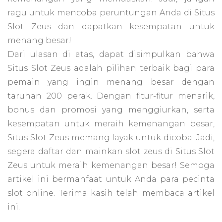
ragu untuk mencoba peruntungan Anda di Situs
Slot Zeus dan dapatkan kesempatan untuk
menang besar!
Dari ulasan di atas, dapat disimpulkan bahwa
Situs Slot Zeus adalah pilihan terbaik bagi para
pemain yang ingin menang besar dengan
taruhan 200 perak. Dengan fitur-fitur menarik,
bonus dan promosi yang menggiurkan, serta
kesempatan untuk meraih kemenangan besar,
Situs Slot Zeus memang layak untuk dicoba. Jadi,
segera daftar dan mainkan slot zeus di Situs Slot
Zeus untuk meraih kemenangan besar! Semoga
artikel ini bermanfaat untuk Anda para pecinta
slot online. Terima kasih telah membaca artikel
ini.