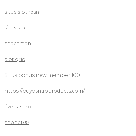
situs slot resmi
situs slot
spaceman
slot qris
Situs bonus new member 100
https://buyosnapproducts.com/
live casino
sbobet88