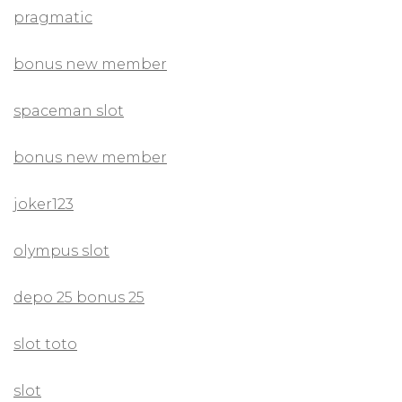
pragmatic
bonus new member
spaceman slot
bonus new member
joker123
olympus slot
depo 25 bonus 25
slot toto
slot