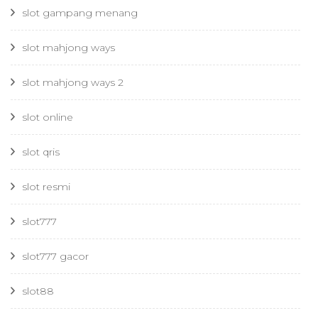
slot gampang menang
slot mahjong ways
slot mahjong ways 2
slot online
slot qris
slot resmi
slot777
slot777 gacor
slot88