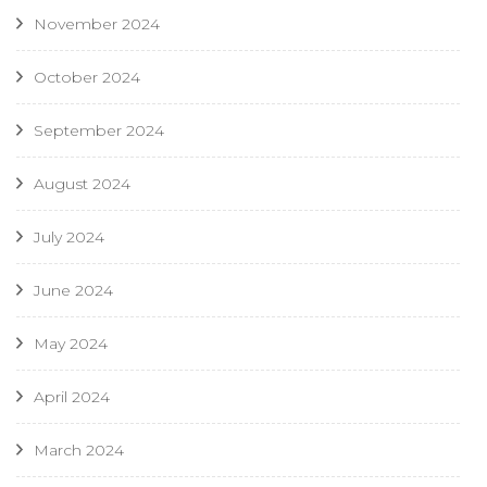
November 2024
October 2024
September 2024
August 2024
July 2024
June 2024
May 2024
April 2024
March 2024