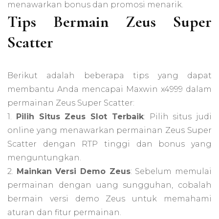
menawarkan bonus dan promosi menarik.
Tips Bermain Zeus Super
Scatter
Berikut adalah beberapa tips yang dapat
membantu Anda mencapai Maxwin x4999 dalam
permainan Zeus Super Scatter:
1.
Pilih Situs Zeus Slot Terbaik
: Pilih situs judi
online yang menawarkan permainan Zeus Super
Scatter dengan RTP tinggi dan bonus yang
menguntungkan.
2.
Mainkan Versi Demo Zeus
: Sebelum memulai
permainan dengan uang sungguhan, cobalah
bermain versi demo Zeus untuk memahami
aturan dan fitur permainan.