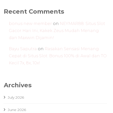
Recent Comments
bonus new member
on
NEYMAR88: Situs Slot
Gacor Hari Ini, Kakek Zeus Mudah Menang
dan Maxwin Dijamin!
Bayu Saputra
on
Rasakan Sensasi Menang
Cepat di Situs Slot: Bonus 100% di Awal dan TO
Kecil 7x, 8x, 10x!
Archives
July 2026
June 2026