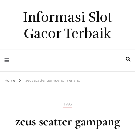
Informasi Slot
Gacor Terbaik
Home
zeus scatter gampang menang
TAG
zeus scatter gampang