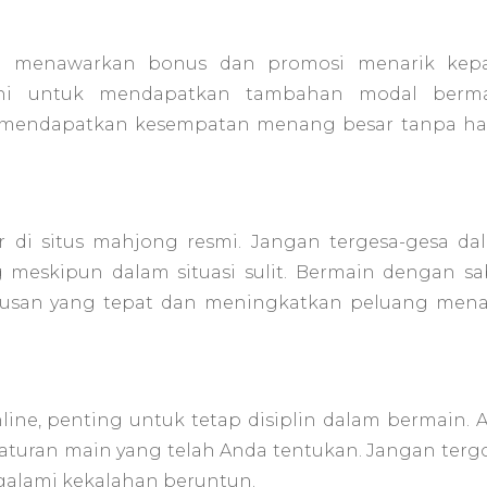
ya menawarkan bonus dan promosi menarik kep
ini untuk mendapatkan tambahan modal berma
mendapatkan kesempatan menang besar tanpa ha
 di situs mahjong resmi. Jangan tergesa-gesa da
meskipun dalam situasi sulit. Bermain dengan sa
san yang tepat dan meningkatkan peluang men
ne, penting untuk tetap disiplin dalam bermain. A
aturan main yang telah Anda tentukan. Jangan terg
alami kekalahan beruntun.