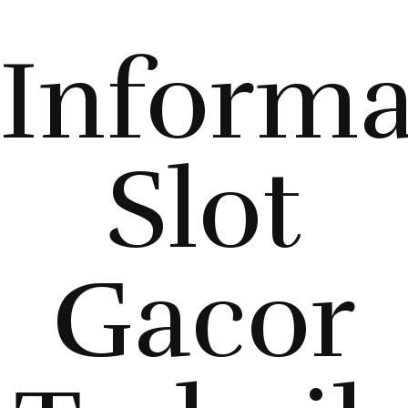
Informa
Slot
Gacor