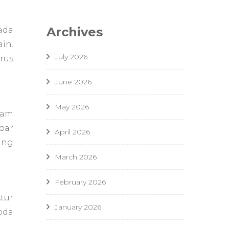
Archives
ada
in.
July 2026
rus
June 2026
May 2026
lam
bar
April 2026
ang
March 2026
February 2026
tur
January 2026
oda