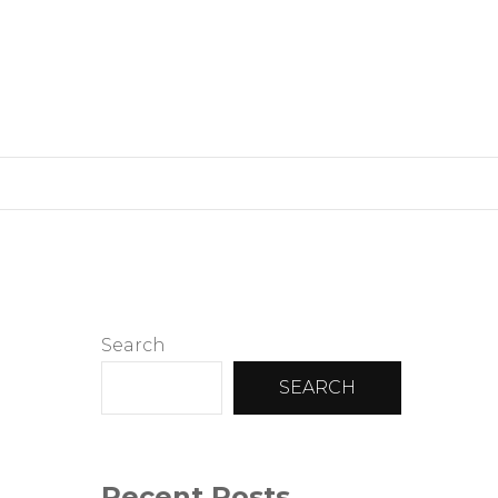
Search
SEARCH
Recent Posts