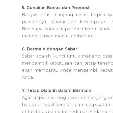
5. Gunakan Bonus dan Promosi
Banyak situs mahjong resmi terperca
pemainnya. Manfaatkan kesempatan 
Beberapa bonus dapat membantu Anda 
mengeluarkan modal tambahan.
6. Bermain dengan Sabar
Sabar adalah kunci untuk menang besar
mengambil keputusan dan tetap tenang 
akan membantu Anda mengambil keputu
Anda.
7. Tetap Disiplin dalam Bermain
Agar dapat menang besar di mahjong onli
batasan modal bermain dan tetap patuhi 
untuk terus bermain meskipun Anda meng