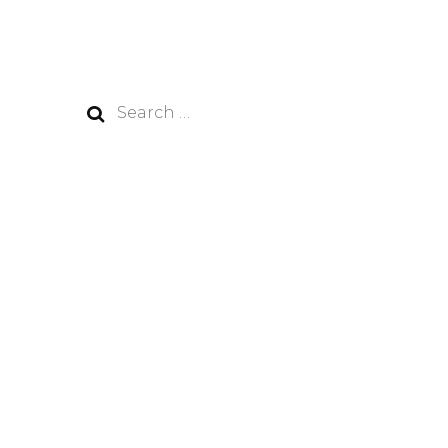
Search
for: