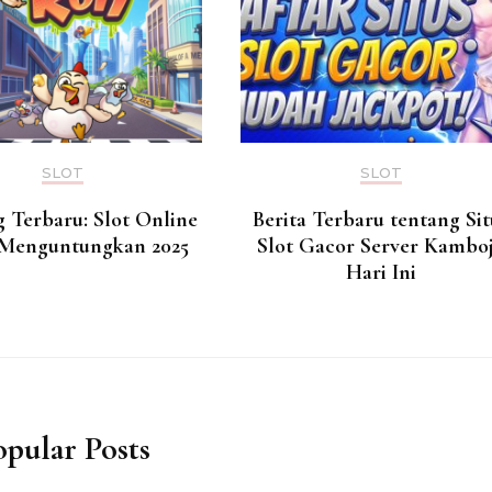
SLOT
SLOT
 Terbaru: Slot Online
Berita Terbaru tentang Sit
 Menguntungkan 2025
Slot Gacor Server Kambo
Hari Ini
opular Posts