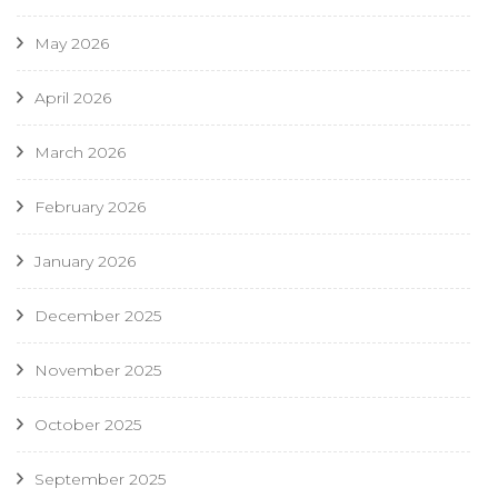
May 2026
April 2026
March 2026
February 2026
January 2026
December 2025
November 2025
October 2025
September 2025