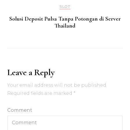
SLOT
Solusi Deposit Pulsa Tanpa Potongan di Server
Thailand
Leave a Reply
Your email address will not be published.
Required fields are marked
*
Comment