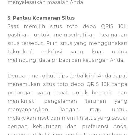
menyelesaikan masalah Anda.
5. Pantau Keamanan Situs
Saat memilih situs toto depo QRIS 10k,
pastikan untuk memperhatikan keamanan
situs tersebut. Pilih situs yang menggunakan
teknologi enkripsi yang kuat untuk
melindungi data pribadi dan keuangan Anda.
Dengan mengikuti tips terbaik ini, Anda dapat
menemukan situs toto depo QRIS 10k tanpa
potongan yang tepat untuk bermain dan
menikmati pengalaman taruhan yang
menyenangkan. Jangan ragu untuk
melakukan riset dan memilih situs yang sesuai
dengan kebutuhan dan preferensi Anda.
Semoga artikel ini bermanfaat dan membantu