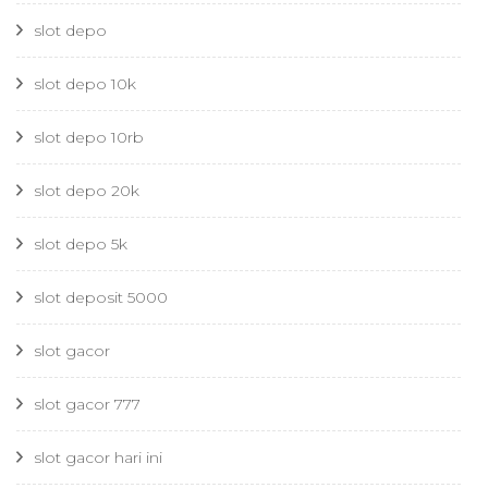
slot depo
slot depo 10k
slot depo 10rb
slot depo 20k
slot depo 5k
slot deposit 5000
slot gacor
slot gacor 777
slot gacor hari ini