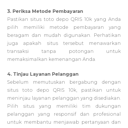
3. Periksa Metode Pembayaran
Pastikan situs toto depo QRIS 10k yang Anda
pilih memiliki metode pembayaran yang
beragam dan mudah digunakan. Perhatikan
juga apakah situs tersebut menawarkan
transaksi tanpa potongan untuk
memaksimalkan kemenangan Anda.
4. Tinjau Layanan Pelanggan
Sebelum memutuskan bergabung dengan
situs toto depo QRIS 10k, pastikan untuk
meninjau layanan pelanggan yang disediakan.
Pilih situs yang memiliki tim dukungan
pelanggan yang responsif dan profesional
untuk membantu menjawab pertanyaan dan