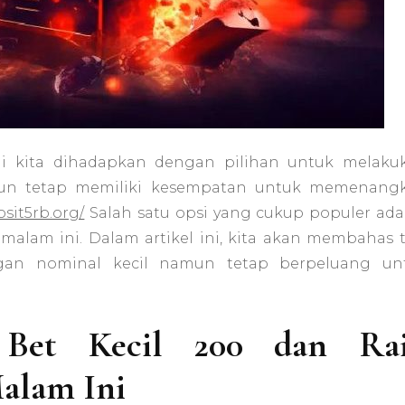
ali kita dihadapkan dengan pilihan untuk melaku
mun tetap memiliki kesempatan untuk memenang
sit5rb.org/
Salah satu opsi yang cukup populer ada
malam ini. Dalam artikel ini, kita akan membahas t
gan nominal kecil namun tetap berpeluang un
 Bet Kecil 200 dan Ra
alam Ini