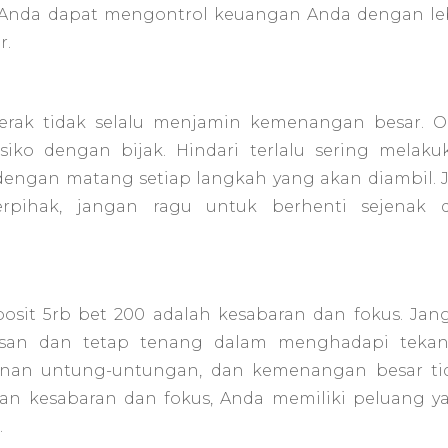
, Anda dapat mengontrol keuangan Anda dengan le
r.
erak tidak selalu menjamin kemenangan besar. O
siko dengan bijak. Hindari terlalu sering melaku
engan matang setiap langkah yang akan diambil. J
rpihak, jangan ragu untuk berhenti sejenak 
sit 5rb bet 200 adalah kesabaran dan fokus. Jan
san dan tetap tenang dalam menghadapi tekan
inan untung-untungan, dan kemenangan besar ti
an kesabaran dan fokus, Anda memiliki peluang y
.