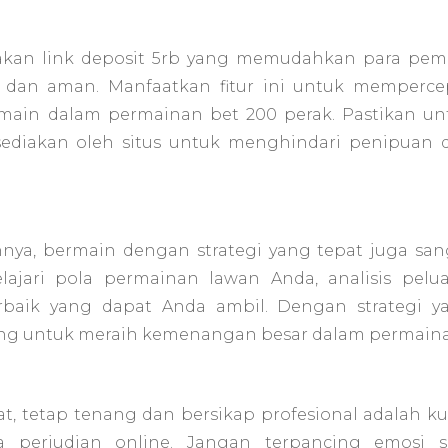
iakan link deposit 5rb yang memudahkan para pem
t dan aman. Manfaatkan fitur ini untuk memperce
rmain dalam permainan bet 200 perak. Pastikan un
sediakan oleh situs untuk menghindari penipuan 
nnya, bermain dengan strategi yang tepat juga san
lajari pola permainan lawan Anda, analisis pelu
baik yang dapat Anda ambil. Dengan strategi y
ng untuk meraih kemenangan besar dalam permaina
l
at, tetap tenang dan bersikap profesional adalah ku
perjudian online. Jangan terpancing emosi s