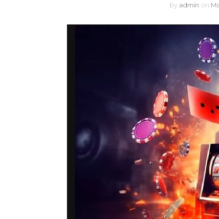
by
admin
on
Ma