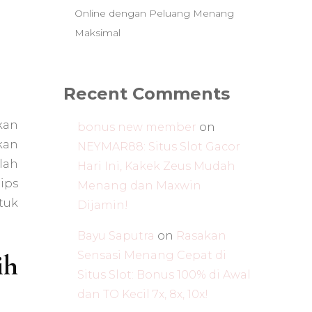
Online dengan Peluang Menang
Maksimal
Recent Comments
kan
bonus new member
on
kan
NEYMAR88: Situs Slot Gacor
lah
Hari Ini, Kakek Zeus Mudah
ips
Menang dan Maxwin
tuk
Dijamin!
Bayu Saputra
on
Rasakan
Sensasi Menang Cepat di
ih
Situs Slot: Bonus 100% di Awal
dan TO Kecil 7x, 8x, 10x!