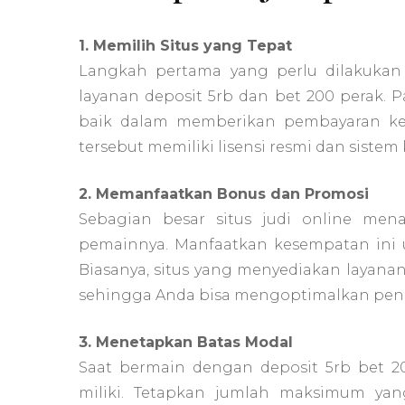
1. Memilih Situs yang Tepat
Langkah pertama yang perlu dilakukan 
layanan deposit 5rb dan bet 200 perak. Pa
baik dalam memberikan pembayaran kepa
tersebut memiliki lisensi resmi dan siste
2. Memanfaatkan Bonus dan Promosi
Sebagian besar situs judi online me
pemainnya. Manfaatkan kesempatan ini
Biasanya, situs yang menyediakan layanan
sehingga Anda bisa mengoptimalkan pe
3. Menetapkan Batas Modal
Saat bermain dengan deposit 5rb bet 2
miliki. Tetapkan jumlah maksimum yan