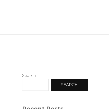
Search
SEARCH
Recent Posts