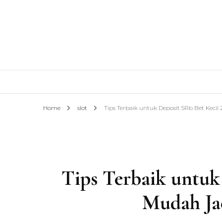
Home
slot
Tips Terbaik untuk Deposit 5Rb Bet Keci
Tips Terbaik untuk
Mudah Ja