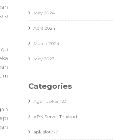
kah
May 2024
ara
April 2024
March 2024
agu
eka
May 2023
kan
tim
Categories
Agen Joker 123
gan
APK Server Thailand
api
kan
apk slot777