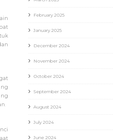
February 2025
ain
pat
January 2025
tuk
dan
December 2024
November 2024
October 2024
gat
ang
September 2024
ang
n.
August 2024
July 2024
nci
June 2024
aat