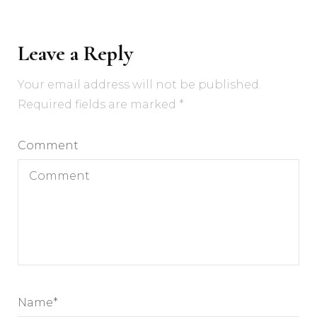
Leave a Reply
Your email address will not be published.
Required fields are marked
*
Comment
Name
*