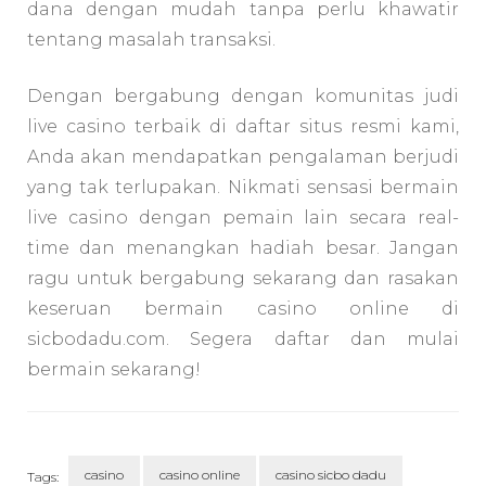
dana dengan mudah tanpa perlu khawatir
tentang masalah transaksi.
Dengan bergabung dengan komunitas judi
live casino terbaik di daftar situs resmi kami,
Anda akan mendapatkan pengalaman berjudi
yang tak terlupakan. Nikmati sensasi bermain
live casino dengan pemain lain secara real-
time dan menangkan hadiah besar. Jangan
ragu untuk bergabung sekarang dan rasakan
keseruan bermain casino online di
sicbodadu.com. Segera daftar dan mulai
bermain sekarang!
casino
casino online
casino sicbo dadu
Tags: