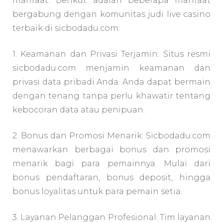
manfaat. Berikut adalah beberapa manfaat
bergabung dengan komunitas judi live casino
terbaik di sicbodadu.com:
1. Keamanan dan Privasi Terjamin: Situs resmi
sicbodadu.com menjamin keamanan dan
privasi data pribadi Anda. Anda dapat bermain
dengan tenang tanpa perlu khawatir tentang
kebocoran data atau penipuan.
2. Bonus dan Promosi Menarik: Sicbodadu.com
menawarkan berbagai bonus dan promosi
menarik bagi para pemainnya. Mulai dari
bonus pendaftaran, bonus deposit, hingga
bonus loyalitas untuk para pemain setia.
3. Layanan Pelanggan Profesional: Tim layanan