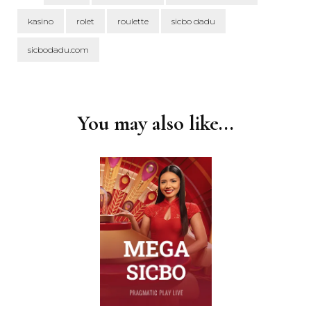
kasino
rolet
roulette
sicbo dadu
sicbodadu.com
Post
Navigation
You may also like...