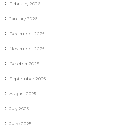
February 2026
January 2026
December 2025
November 2025
October 2025
September 2025
August 2025
July 2025
June 2025