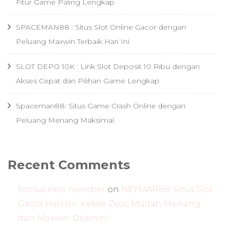
Fitur Game Paling Lengkap
SPACEMAN88 : Situs Slot Online Gacor dengan
Peluang Maxwin Terbaik Hari Ini
SLOT DEPO 10K : Link Slot Deposit 10 Ribu dengan
Akses Cepat dan Pilihan Game Lengkap
Spaceman88: Situs Game Crash Online dengan
Peluang Menang Maksimal
Recent Comments
bonus new member
on
NEYMAR88: Situs Slot
Gacor Hari Ini, Kakek Zeus Mudah Menang
dan Maxwin Dijamin!