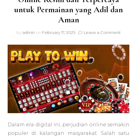
untuk Permainan yang Adil dan
Aman
on
by
admin
on
February 17, 2025
Leave a Comment
Daftar
Situs
Judi
Live
Casino
Online
Resmi
dan
Terperc
untuk
Permai
yang
Adil
dan
Aman
Dalam era digital ini, perjudian online semakin
populer di kalangan masyarakat. Salah satu