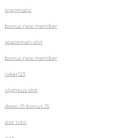
pragmatic
bonus new member
spaceman slot
bonus new member
joker123
olympus slot
depo 25 bonus 25
slot toto