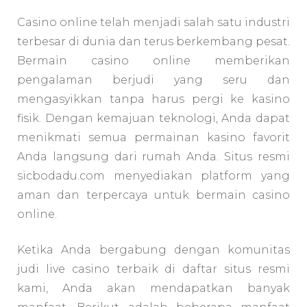
Casino online telah menjadi salah satu industri
terbesar di dunia dan terus berkembang pesat.
Bermain casino online memberikan
pengalaman berjudi yang seru dan
mengasyikkan tanpa harus pergi ke kasino
fisik. Dengan kemajuan teknologi, Anda dapat
menikmati semua permainan kasino favorit
Anda langsung dari rumah Anda. Situs resmi
sicbodadu.com menyediakan platform yang
aman dan terpercaya untuk bermain casino
online.
Ketika Anda bergabung dengan komunitas
judi live casino terbaik di daftar situs resmi
kami, Anda akan mendapatkan banyak