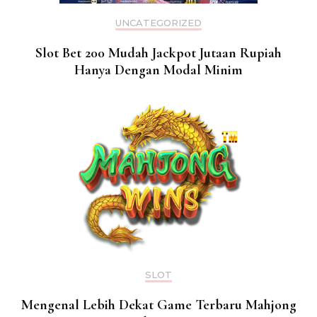
UNCATEGORIZED
Slot Bet 200 Mudah Jackpot Jutaan Rupiah
Hanya Dengan Modal Minim
SLOT
Mengenal Lebih Dekat Game Terbaru Mahjong