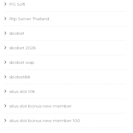
PG Soft
Rtp Server Thailand
sbobet
sbobet 2026
sbobet wap
sbobet88
situs slot 10k
situs slot bonus new member
situs slot bonus new member 100