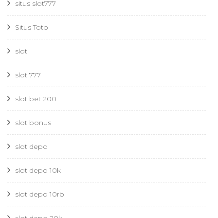
situs slot777
Situs Toto
slot
slot 777
slot bet 200
slot bonus
slot depo
slot depo 10k
slot depo 10rb