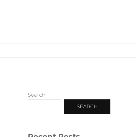
Search
SEARCH
Recent Posts