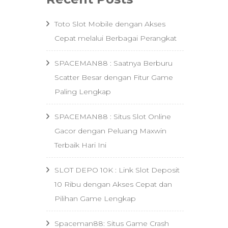
Toto Slot Mobile dengan Akses
Cepat melalui Berbagai Perangkat
SPACEMAN88 : Saatnya Berburu
Scatter Besar dengan Fitur Game
Paling Lengkap
SPACEMAN88 : Situs Slot Online
Gacor dengan Peluang Maxwin
Terbaik Hari Ini
SLOT DEPO 10K : Link Slot Deposit
10 Ribu dengan Akses Cepat dan
Pilihan Game Lengkap
Spaceman88: Situs Game Crash