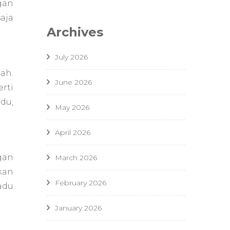
gan
aja
Archives
July 2026
ah.
June 2026
rti
du,
May 2026
April 2026
gan
March 2026
kan
February 2026
adu
January 2026