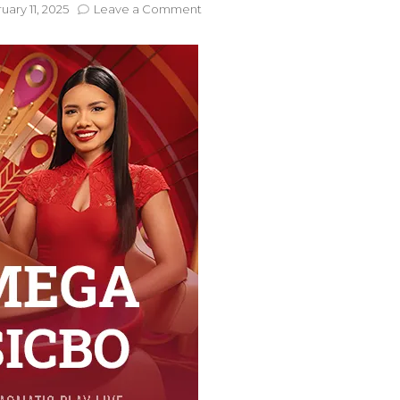
on
uary 11, 2025
Leave a Comment
Perbandingan
Antara
Bermain
Sicbo
Dadu
di
Casino
darat
dan
Online