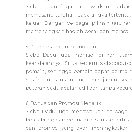
Sicbo Dadu juga menawarkan berbaga
memasang taruhan pada angka tertentu, 
keluar. Dengan berbagai pilihan taruha
memenangkan hadiah besar dan merasaka
5. Keamanan dan Keandalan
Sicbo Dadu juga menjadi pilihan uta
keandalannya. Situs seperti sicbodadu
pemain, sehingga pemain dapat bermain
Selain itu, situs ini juga menjamin k
putaran dadu adalah adil dan tanpa kecur
6. Bonus dan Promosi Menarik
Sicbo Dadu juga menawarkan berbagai
bergabung dan bermain di situs seperti 
dan promosi yang akan meningkatkan