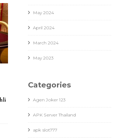
May 2024
April 2024
March 2024
May 2023
Categories
hli
Agen Joker 123
APK Server Thailand
apk slot777