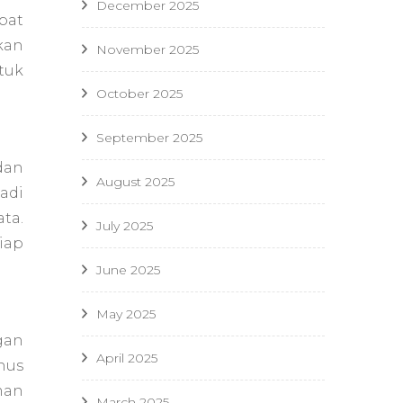
December 2025
pat
kan
November 2025
tuk
October 2025
September 2025
dan
August 2025
adi
ta.
July 2025
iap
June 2025
May 2025
gan
April 2025
nus
man
March 2025