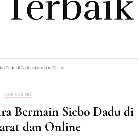
Terbaik
o Dadu di Casino darat dan Online
LIVE CASINO
ra Bermain Sicbo Dadu di
arat dan Online