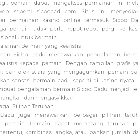
ogi, pemain dapat mengakses permainan ini mela
web seperti sicbodadu.com. Situs ini menyedia
ai permainan kasino online termasuk Sicbo Da
ga pemain tidak perlu repot-repot pergi ke kas
sional untuk bermain.
galaman Bermain yang Realistis
inan Sicbo Dadu menawarkan pengalaman berm
ealistis kepada pemain. Dengan tampilan grafis y
k dan efek suara yang mengagumkan, pemain da
kan sensasi bermain dadu seperti di kasino nyata. 
mbuat pengalaman bermain Sicbo Dadu menjadi le
angkan dan mengasyikkan.
bagai Pilihan Taruhan
 Dadu juga menawarkan berbagai pilihan taru
a pemain. Pemain dapat memasang taruhan p
tertentu, kombinasi angka, atau bahkan jumlah d