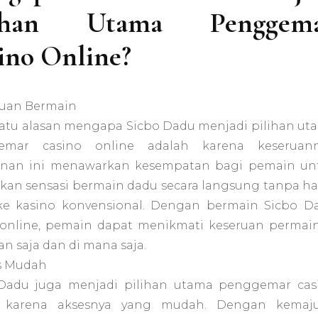
lihan Utama Penggem
ino Online?
eruan Bermain
satu alasan mengapa Sicbo Dadu menjadi pilihan ut
emar casino online adalah karena keseruann
nan ini menawarkan kesempatan bagi pemain un
kan sensasi bermain dadu secara langsung tanpa ha
ke kasino konvensional. Dengan bermain Sicbo D
 online, pemain dapat menikmati keseruan permai
an saja dan di mana saja.
es Mudah
Dadu juga menjadi pilihan utama penggemar cas
e karena aksesnya yang mudah. Dengan kemaj