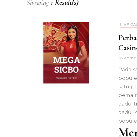
Showing
1 Result(s)
LIVE CA
Perba
Casin
by
admin
Pada s
popule
satu p
pemai
dadu t
dadu 
popule
Me