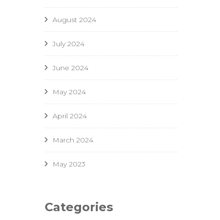
August 2024
July 2024
June 2024
May 2024
April 2024
March 2024
May 2023
Categories