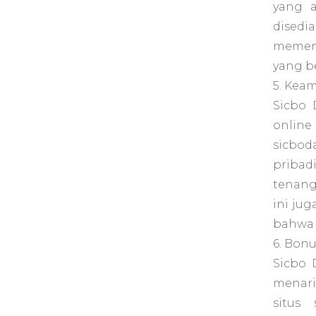
yang a
dised
memen
yang be
5. Kea
Sicbo 
online
sicbo
priba
tenang
ini ju
bahwa 
6. Bon
Sicbo 
menari
situs