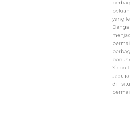
berba
pelua
yang l
Dengan
menjad
bermai
berbag
bonus 
Sicbo 
Jadi, 
di sit
bermai