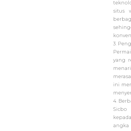
teknol
situs 
berbag
sehing
konven
3. Pen
Perma
yang r
menari
merasa
ini me
menyen
4. Ber
Sicbo
kepad
angka 