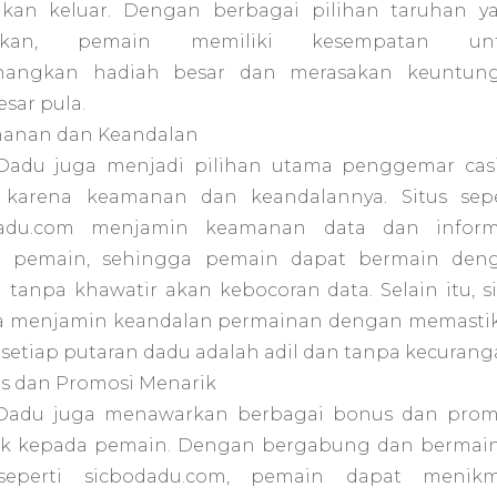
kan keluar. Dengan berbagai pilihan taruhan y
iakan, pemain memiliki kesempatan un
angkan hadiah besar dan merasakan keuntun
sar pula.
manan dan Keandalan
Dadu juga menjadi pilihan utama penggemar cas
 karena keamanan dan keandalannya. Situs sepe
dadu.com menjamin keamanan data dan inform
di pemain, sehingga pemain dapat bermain den
 tanpa khawatir akan kebocoran data. Selain itu, si
ga menjamin keandalan permainan dengan memasti
setiap putaran dadu adalah adil dan tanpa kecurang
us dan Promosi Menarik
Dadu juga menawarkan berbagai bonus dan prom
k kepada pemain. Dengan bergabung dan bermain
 seperti sicbodadu.com, pemain dapat menikm