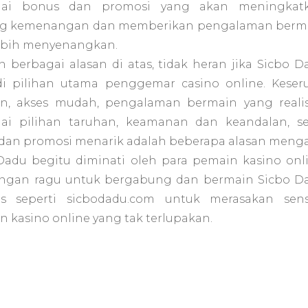
gai bonus dan promosi yang akan meningkat
ng kemenangan dan memberikan pengalaman berm
ebih menyenangkan.
 berbagai alasan di atas, tidak heran jika Sicbo D
i pilihan utama penggemar casino online. Keser
n, akses mudah, pengalaman bermain yang realist
ai pilihan taruhan, keamanan dan keandalan, se
dan promosi menarik adalah beberapa alasan meng
Dadu begitu diminati oleh para pemain kasino onli
jangan ragu untuk bergabung dan bermain Sicbo D
us seperti sicbodadu.com untuk merasakan sens
n kasino online yang tak terlupakan.