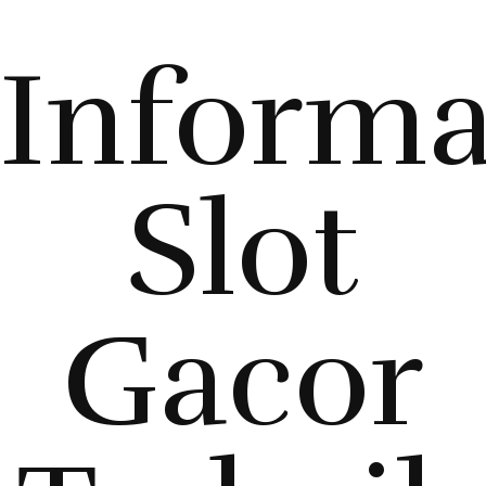
Informa
Slot
Gacor