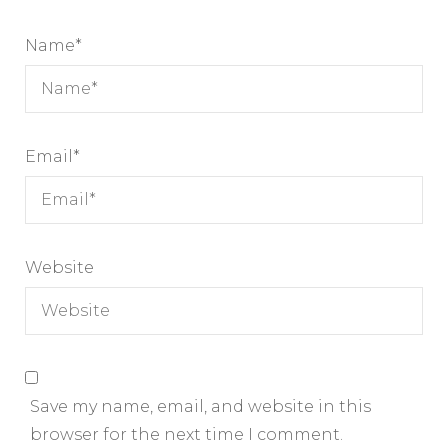
Name
*
Email
*
Website
Save my name, email, and website in this
browser for the next time I comment.