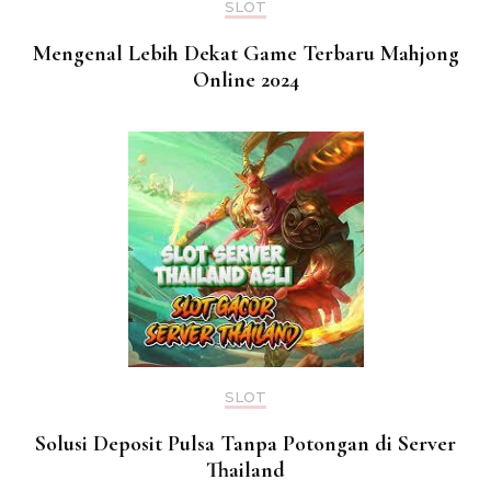
SLOT
Mengenal Lebih Dekat Game Terbaru Mahjong
Online 2024
SLOT
Solusi Deposit Pulsa Tanpa Potongan di Server
Thailand