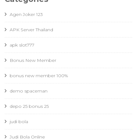
Agen Joker 123
APK Server Thailand
apk slot777
Bonus New Member
bonus new member 100%
demo spaceman
depo 25 bonus 25
judi bola
Judi Bola Online