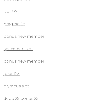
slot777
pragmatic
bonus new member
spaceman slot
bonus new member
joker123
olympus slot
depo 25 bonus 25