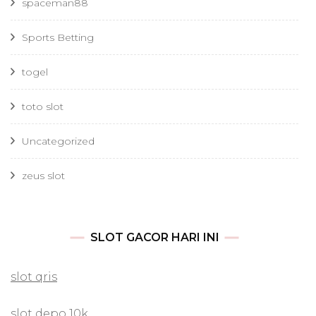
spaceman88
Sports Betting
togel
toto slot
Uncategorized
zeus slot
SLOT GACOR HARI INI
slot qris
slot depo 10k