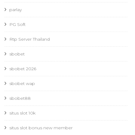
parlay
PG Soft
Rtp Server Thailand
sbobet
sbobet 2026
sbobet wap
sbobet88
situs slot 10k
situs slot bonus new member