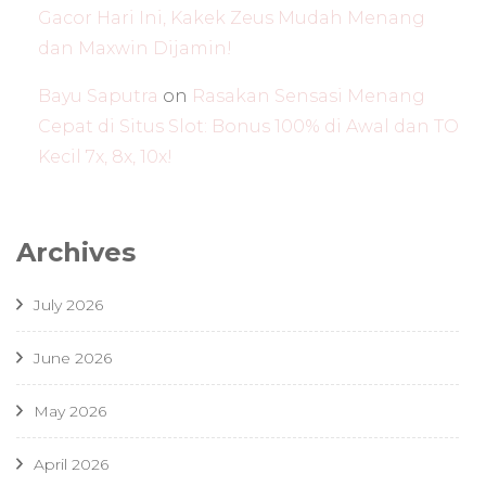
Gacor Hari Ini, Kakek Zeus Mudah Menang
dan Maxwin Dijamin!
Bayu Saputra
on
Rasakan Sensasi Menang
Cepat di Situs Slot: Bonus 100% di Awal dan TO
Kecil 7x, 8x, 10x!
Archives
July 2026
June 2026
May 2026
April 2026