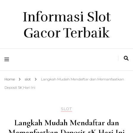
Informasi Slot
Gacor Terbaik
Home
slot
Langkah Mudah Mendaftar dan Memanfaatkan
Deposit 5K Hari Ini
SLOT
Langkah Mudah Mendaftar dan
Memanfaatkan Deposit 5K Hari Ini