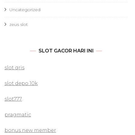
Uncategorized
zeus slot
SLOT GACOR HARI INI
slot qris
slot depo 10k
slot777
pragmatic
bonus new member