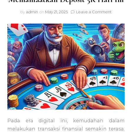
on
by
admin
on
May 21, 2025
Leave a Comment
Langkah
Mudah
Mendaftar
dan
Memanfaa
Deposit
5K
Hari
Ini
Pada era digital ini, kemudahan dalam
melakukan transaksi finansial semakin terasa.