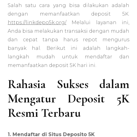
Salah satu cara yang bisa dilakukan adalah
dengan memanfaatkan deposit 5K.
https://linkdepo5k.org/
Melalui layanan ini,
Anda bisa melakukan transaksi dengan mudah
dan cepat tanpa harus repot mengurus
banyak hal. Berikut ini adalah langkah-
langkah mudah untuk mendaftar dan
memanfaatkan deposit 5K hari ini.
Rahasia Sukses dalam
Mengatur Deposit 5K
Resmi Terbaru
1. Mendaftar di Situs Deposito 5K