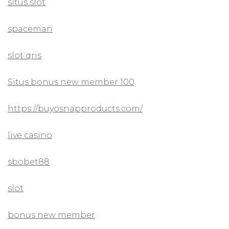
situs slot
spaceman
slot qris
Situs bonus new member 100
https://buyosnapproducts.com/
live casino
sbobet88
slot
bonus new member