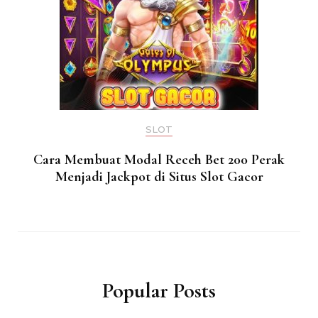
SLOT
Cara Membuat Modal Receh Bet 200 Perak
Menjadi Jackpot di Situs Slot Gacor
Popular Posts