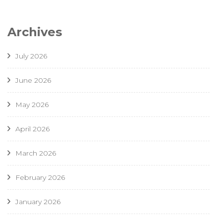
Archives
July 2026
June 2026
May 2026
April 2026
March 2026
February 2026
January 2026