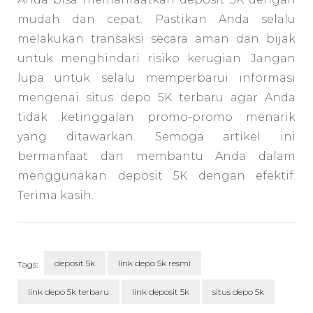
mudah dan cepat. Pastikan Anda selalu
melakukan transaksi secara aman dan bijak
untuk menghindari risiko kerugian. Jangan
lupa untuk selalu memperbarui informasi
mengenai situs depo 5K terbaru agar Anda
tidak ketinggalan promo-promo menarik
yang ditawarkan. Semoga artikel ini
bermanfaat dan membantu Anda dalam
menggunakan deposit 5K dengan efektif.
Terima kasih.
deposit 5k
link depo 5k resmi
Tags:
link depo 5k terbaru
link deposit 5k
situs depo 5k