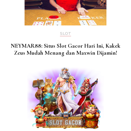
SLOT
NEYMAR88: Situs Slot Gacor Hari Ini, Kakek
Zeus Mudah Menang dan Maxwin Dijamin!