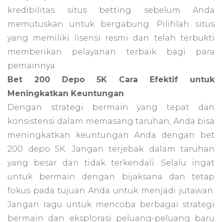
kredibilitas situs betting sebelum Anda
memutuskan untuk bergabung. Pilihlah situs
yang memiliki lisensi resmi dan telah terbukti
memberikan pelayanan terbaik bagi para
pemainnya.
Bet 200 Depo 5K Cara Efektif untuk
Meningkatkan Keuntungan
Dengan strategi bermain yang tepat dan
konsistensi dalam memasang taruhan, Anda bisa
meningkatkan keuntungan Anda dengan bet
200 depo 5K. Jangan terjebak dalam taruhan
yang besar dan tidak terkendali. Selalu ingat
untuk bermain dengan bijaksana dan tetap
fokus pada tujuan Anda untuk menjadi jutawan.
Jangan ragu untuk mencoba berbagai strategi
bermain dan eksplorasi peluang-peluang baru