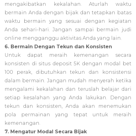
mengakibatkan kekalahan. Aturlah waktu
bermain Anda dengan bijak dan tetapkan batas
waktu bermain yang sesuai dengan kegiatan
Anda sehari-hari. Jangan sampai bermain judi
online mengganggu aktivitas Anda yang lain.
6. Bermain Dengan Tekun dan Konsisten
Untuk dapat meraih kemenangan secara
konsisten di situs deposit 5K dengan modal bet
100 perak, dibutuhkan tekun dan konsistensi
dalam bermain. Jangan mudah menyerah ketika
mengalami kekalahan dan teruslah belajar dari
setiap kesalahan yang Anda lakukan. Dengan
tekun dan konsisten, Anda akan menemukan
pola permainan yang tepat untuk meraih
kemenangan.
7. Mengatur Modal Secara Bijak