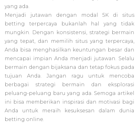
yang ada.
Menjadi jutawan dengan modal 5K di situs
betting terpercaya bukanlah hal yang tidak
mungkin. Dengan konsistensi, strategi bermain
yang tepat, dan memilih situs yang terpercaya,
Anda bisa menghasilkan keuntungan besar dan
mencapai impian Anda menjadi jutawan. Selalu
bermain dengan bijaksana dan tetap fokus pada
tujuan Anda. Jangan ragu untuk mencoba
berbagai strategi bermain dan eksplorasi
peluang-peluang baru yang ada. Semoga artikel
ini bisa memberikan inspirasi dan motivasi bagi
Anda untuk meraih kesuksesan dalam dunia
betting online.