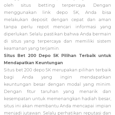
oleh situs betting terpercaya. Dengan
menggunakan link depo 5K, Anda bisa
melakukan deposit dengan cepat dan aman
tanpa perlu repot mencari informasi yang
diperlukan. Selalu pastikan bahwa Anda bermain
di situs yang terpercaya dan memiliki sistem
keamanan yang terjamin.
Situs Bet 200 Depo 5K Pilihan Terbaik untuk
Mendapatkan Keuntungan
Situs bet 200 depo 5K merupakan pilihan terbaik
bagi Anda yang ingin mendapatkan
keuntungan besar dengan modal yang minim.
Dengan fitur taruhan yang menarik dan
kesempatan untuk memenangkan hadiah besar,
situs ini akan membantu Anda mencapai impian
menjadi jutawan. Selalu perhatikan reputasi dan