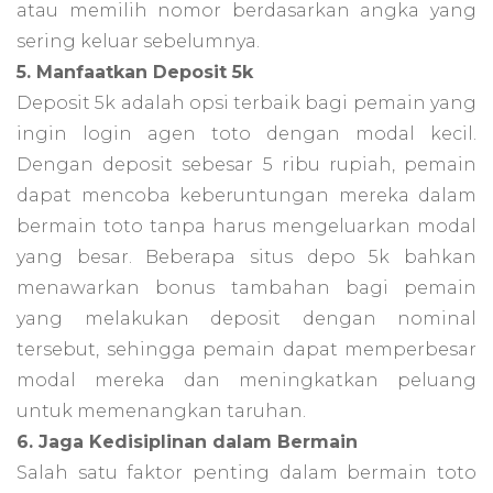
atau memilih nomor berdasarkan angka yang
sering keluar sebelumnya.
5. Manfaatkan Deposit 5k
Deposit 5k adalah opsi terbaik bagi pemain yang
ingin login agen toto dengan modal kecil.
Dengan deposit sebesar 5 ribu rupiah, pemain
dapat mencoba keberuntungan mereka dalam
bermain toto tanpa harus mengeluarkan modal
yang besar. Beberapa situs depo 5k bahkan
menawarkan bonus tambahan bagi pemain
yang melakukan deposit dengan nominal
tersebut, sehingga pemain dapat memperbesar
modal mereka dan meningkatkan peluang
untuk memenangkan taruhan.
6. Jaga Kedisiplinan dalam Bermain
Salah satu faktor penting dalam bermain toto