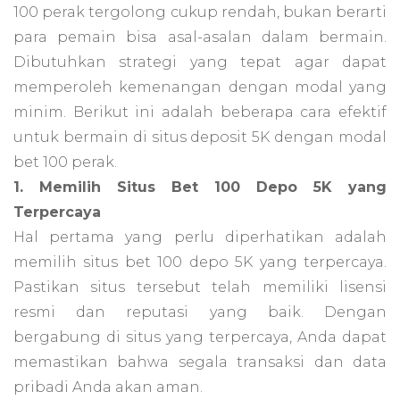
100 perak tergolong cukup rendah, bukan berarti
para pemain bisa asal-asalan dalam bermain.
Dibutuhkan strategi yang tepat agar dapat
memperoleh kemenangan dengan modal yang
minim. Berikut ini adalah beberapa cara efektif
untuk bermain di situs deposit 5K dengan modal
bet 100 perak.
1. Memilih Situs Bet 100 Depo 5K yang
Terpercaya
Hal pertama yang perlu diperhatikan adalah
memilih situs bet 100 depo 5K yang terpercaya.
Pastikan situs tersebut telah memiliki lisensi
resmi dan reputasi yang baik. Dengan
bergabung di situs yang terpercaya, Anda dapat
memastikan bahwa segala transaksi dan data
pribadi Anda akan aman.