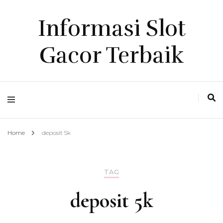
Informasi Slot
Gacor Terbaik
Home
deposit 5k
TAG
deposit 5k