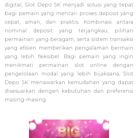
digital, Slot Depo 5K menjadi solusi yang tepat
bagi pemain yang mencari proses deposit yang
cepat, aman, dan praktis. Kombinasi antara
nominal deposit yang terjangkau, pilihan
permainan yang beragam, serta sistem transaksi
yang efisien memberikan pengalaman bermain
yang lebih fleksibel. Bagi pemain yang ingin
menikmati permainan slot online dengan
pengelolaan modal yang lebih bijaksana, Slot
Depo 5K menawarkan kemudahan yang dapat
disesuaikan dengan kebutuhan dan preferensi
masing-masing.