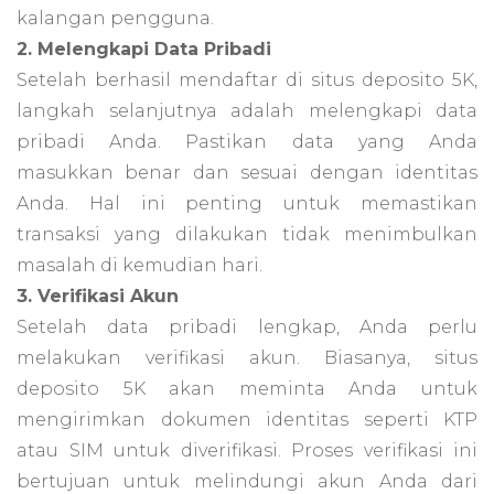
kalangan pengguna.
2. Melengkapi Data Pribadi
Setelah berhasil mendaftar di situs deposito 5K,
langkah selanjutnya adalah melengkapi data
pribadi Anda. Pastikan data yang Anda
masukkan benar dan sesuai dengan identitas
Anda. Hal ini penting untuk memastikan
transaksi yang dilakukan tidak menimbulkan
masalah di kemudian hari.
3. Verifikasi Akun
Setelah data pribadi lengkap, Anda perlu
melakukan verifikasi akun. Biasanya, situs
deposito 5K akan meminta Anda untuk
mengirimkan dokumen identitas seperti KTP
atau SIM untuk diverifikasi. Proses verifikasi ini
bertujuan untuk melindungi akun Anda dari