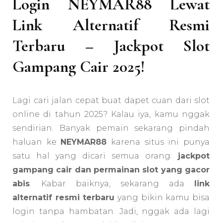
Login NEYMAR88 Lewat
Link Alternatif Resmi
Terbaru – Jackpot Slot
Gampang Cair 2025!
Lagi cari jalan cepat buat dapet cuan dari slot
online di tahun 2025? Kalau iya, kamu nggak
sendirian. Banyak pemain sekarang pindah
haluan ke
NEYMAR88
karena situs ini punya
satu hal yang dicari semua orang:
jackpot
gampang cair dan permainan slot yang gacor
abis
. Kabar baiknya, sekarang ada
link
alternatif resmi terbaru
yang bikin kamu bisa
login tanpa hambatan. Jadi, nggak ada lagi