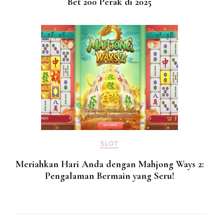
Bet 200 Perak di 2025
SLOT
Meriahkan Hari Anda dengan Mahjong Ways 2:
Pengalaman Bermain yang Seru!