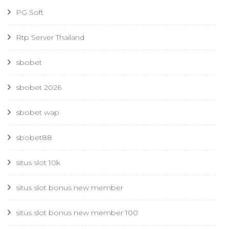
PG Soft
Rtp Server Thailand
sbobet
sbobet 2026
sbobet wap
sbobet88
situs slot 10k
situs slot bonus new member
situs slot bonus new member 100