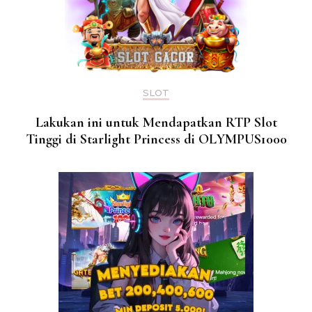
SLOT
Lakukan ini untuk Mendapatkan RTP Slot
Tinggi di Starlight Princess di OLYMPUS1000