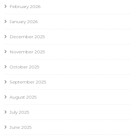
February 2026
January 2026
December 2025
November 2025
October 2025
September 2025
August 2025
July 2025
June 2025