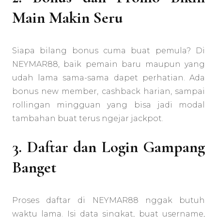
Main Makin Seru
Siapa bilang bonus cuma buat pemula? Di
NEYMAR88, baik pemain baru maupun yang
udah lama sama-sama dapet perhatian. Ada
bonus new member, cashback harian, sampai
rollingan mingguan yang bisa jadi modal
tambahan buat terus ngejar jackpot.
3. Daftar dan Login Gampang
Banget
Proses daftar di NEYMAR88 nggak butuh
waktu lama. Isi data singkat, buat username,