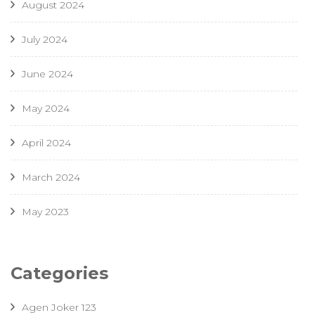
August 2024
July 2024
June 2024
May 2024
April 2024
March 2024
May 2023
Categories
Agen Joker 123