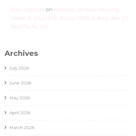
Bayu Saputra
on
Rasakan Sensasi Menang
Cepat di Situs Slot: Bonus 100% di Awal dan TO
Kecil 7x, 8x, 10x!
Archives
July 2026
June 2026
May 2026
April 2026
March 2026