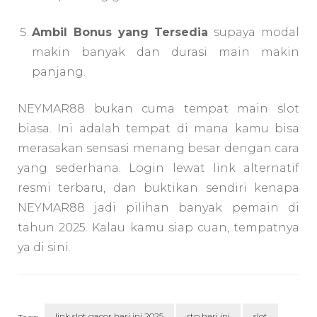
Ambil Bonus yang Tersedia
supaya modal
makin banyak dan durasi main makin
panjang.
NEYMAR88 bukan cuma tempat main slot
biasa. Ini adalah tempat di mana kamu bisa
merasakan sensasi menang besar dengan cara
yang sederhana. Login lewat link alternatif
resmi terbaru, dan buktikan sendiri kenapa
NEYMAR88 jadi pilihan banyak pemain di
tahun 2025. Kalau kamu siap cuan, tempatnya
ya di sini.
link slot gacor hari ini 2025
rtp hari ini
slot