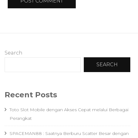
Search
SEARCH
Recent Posts
Toto Slot Mobile dengan Akses Cepat melalui Berbagai
Perangkat
SPACEMAN88 : Saatnya Berburu Scatter Besar dengan