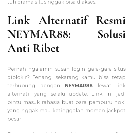
tuh drama situs nggak bisa diakses.
Link Alternatif Resmi
NEYMAR88: Solusi
Anti Ribet
Pernah ngalamin susah login gara-gara situs
diblokir? Tenang, sekarang kamu bisa tetap
terhubung dengan
NEYMAR88
lewat link
alternatif yang selalu update. Link ini jadi
pintu masuk rahasia buat para pemburu hoki
yang nggak mau ketinggalan momen jackpot
besar.