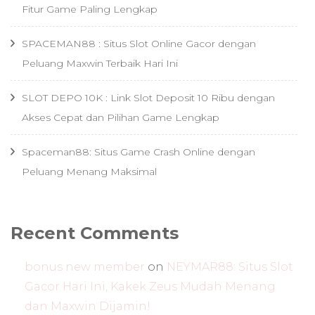
Fitur Game Paling Lengkap
SPACEMAN88 : Situs Slot Online Gacor dengan
Peluang Maxwin Terbaik Hari Ini
SLOT DEPO 10K : Link Slot Deposit 10 Ribu dengan
Akses Cepat dan Pilihan Game Lengkap
Spaceman88: Situs Game Crash Online dengan
Peluang Menang Maksimal
Recent Comments
bonus new member
on
NEYMAR88: Situs Slot
Gacor Hari Ini, Kakek Zeus Mudah Menang
dan Maxwin Dijamin!