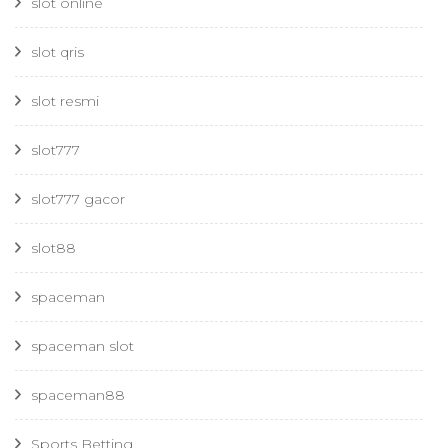
slot online
slot qris
slot resmi
slot777
slot777 gacor
slot88
spaceman
spaceman slot
spaceman88
Sports Betting