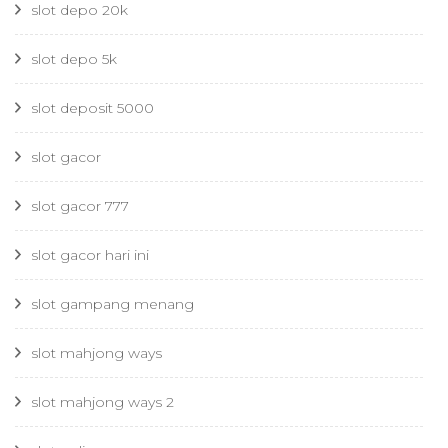
slot depo 20k
slot depo 5k
slot deposit 5000
slot gacor
slot gacor 777
slot gacor hari ini
slot gampang menang
slot mahjong ways
slot mahjong ways 2