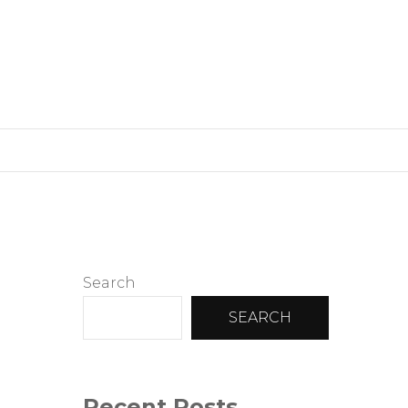
Search
SEARCH
Recent Posts