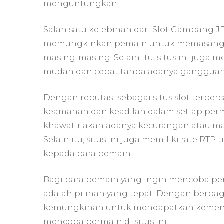
menguntungkan.
Salah satu kelebihan dari Slot Gampang JP
memungkinkan pemain untuk memasang 
masing-masing. Selain itu, situs ini juga 
mudah dan cepat tanpa adanya gangguan
Dengan reputasi sebagai situs slot terpe
keamanan dan keadilan dalam setiap perm
khawatir akan adanya kecurangan atau ma
Selain itu, situs ini juga memiliki rate 
kepada para pemain.
Bagi para pemain yang ingin mencoba per
adalah pilihan yang tepat. Dengan berbag
kemungkinan untuk mendapatkan kemenan
mencoba bermain di situs ini.