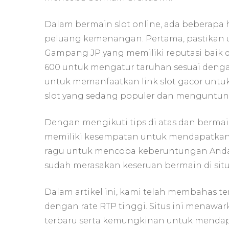
Dalam bermain slot online, ada beberapa
peluang kemenangan. Pertama, pastikan unt
Gampang JP yang memiliki reputasi baik da
600 untuk mengatur taruhan sesuai denga
untuk memanfaatkan link slot gacor unt
slot yang sedang populer dan menguntun
Dengan mengikuti tips di atas dan bermain
memiliki kesempatan untuk mendapatkan 
ragu untuk mencoba keberuntungan Anda
sudah merasakan keseruan bermain di situs
Dalam artikel ini, kami telah membahas te
dengan rate RTP tinggi. Situs ini menawa
terbaru serta kemungkinan untuk mend