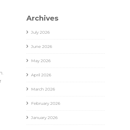
Archives
July 2026
June 2026
May 2026
n.
April 2026
r
March 2026
February 2026
January 2026