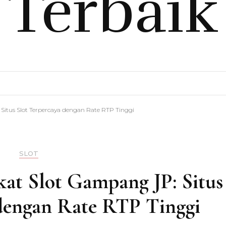
Terbaik
Situs Slot Terpercaya dengan Rate RTP Tinggi
SLOT
at Slot Gampang JP: Situs
 dengan Rate RTP Tinggi