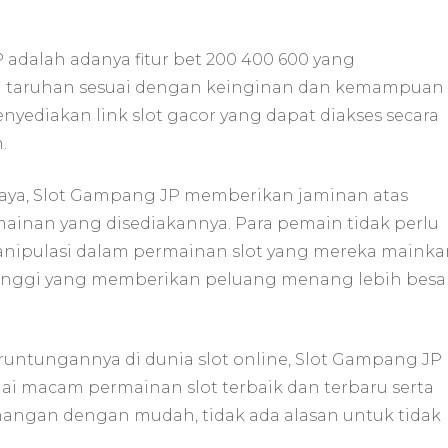
 adalah adanya fitur bet 200 400 600 yang
taruhan sesuai dengan keinginan dan kemampuan
menyediakan link slot gacor yang dapat diakses secara
.
rcaya, Slot Gampang JP memberikan jaminan atas
ainan yang disediakannya. Para pemain tidak perlu
nipulasi dalam permainan slot yang mereka mainka
RTP tinggi yang memberikan peluang menang lebih besa
untungannya di dunia slot online, Slot Gampang JP
ai macam permainan slot terbaik dan terbaru serta
gan dengan mudah, tidak ada alasan untuk tidak