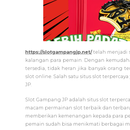
https://slotgampangjp.net/
telah menjadi 
kalangan para pemain. Dengan kemudaha
tersedia, tidak heran jika banyak orang
slot online. Salah satu situs slot terperc
JP.
Slot Gampang JP adalah situs slot terper
macam permainan slot terbaik dan terbaru. 
memberikan kemenangan kepada para pem
pemain sudah bisa menikmati berbagai m