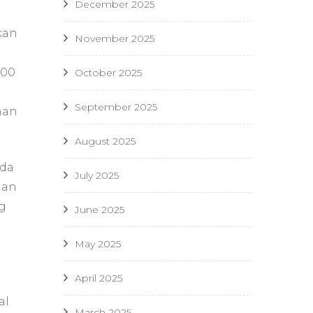
December 2025
kan
November 2025
400
October 2025
September 2025
nan
August 2025
nda
July 2025
gan
g
June 2025
May 2025
April 2025
al
March 2025