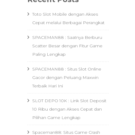
Toto Slot Mobile dengan Akses
Cepat melalui Berbagai Perangkat
SPACEMAN88 : Saatnya Berburu
Scatter Besar dengan Fitur Game
Paling Lengkap
SPACEMAN88 : Situs Slot Online
Gacor dengan Peluang Maxwin
Terbaik Hari Ini
SLOT DEPO 10K : Link Slot Deposit
10 Ribu dengan Akses Cepat dan
Pilihan Game Lengkap
Spaceman88: Situs Game Crash