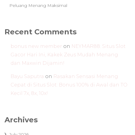
Peluang Menang Maksimal
Recent Comments
bonus new member
on
NEYMAR88: Situs Slot
Gacor Hari Ini, Kakek Zeus Mudah Menang
dan Maxwin Dijamin!
Bayu Saputra
on
Rasakan Sensasi Menang
Cepat di Situs Slot: Bonus 100% di Awal dan TO
Kecil 7x, 8x, 10x!
Archives
July 2026