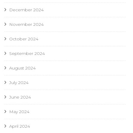
December 2024
November 2024
October 2024
September 2024
August 2024
July 2024
June 2024
May 2024
April 2024