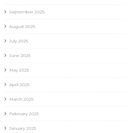
September 2025
August 2025
July 2025
June 2025
May 2025
April 2025
March 2025
February 2025
January 2025