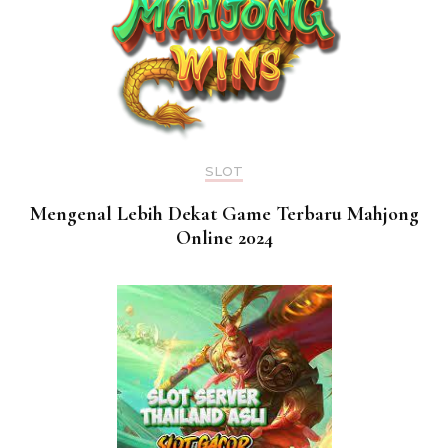
SLOT
Mengenal Lebih Dekat Game Terbaru Mahjong
Online 2024