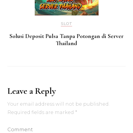
SLOT
Solusi Deposit Pulsa Tanpa Potongan di Server
Thailand
Leave a Reply
Your email address will not be published.
Required fields are marked
*
Comment