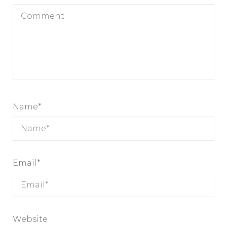
Name
*
Email
*
Website