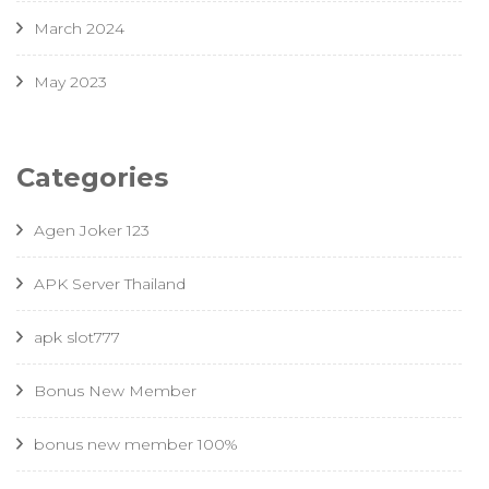
March 2024
May 2023
Categories
Agen Joker 123
APK Server Thailand
apk slot777
Bonus New Member
bonus new member 100%