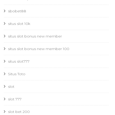
sbobet88
situs slot 10k
situs slot bonus new member
situs slot bonus new member 100
situs slot777
Situs Toto
slot
slot 777
slot bet 200