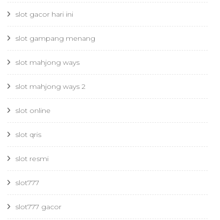
slot gacor hari ini
slot gampang menang
slot mahjong ways
slot mahjong ways 2
slot online
slot qris
slot resmi
slot777
slot777 gacor