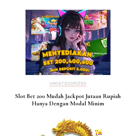
UNCATEGORIZED
Slot Bet 200 Mudah Jackpot Jutaan Rupiah
Hanya Dengan Modal Minim