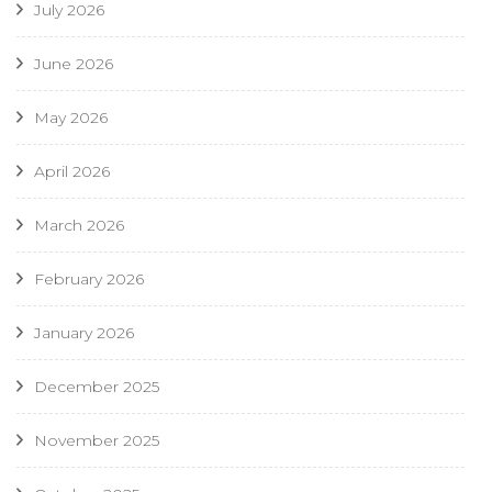
July 2026
June 2026
May 2026
April 2026
March 2026
February 2026
January 2026
December 2025
November 2025