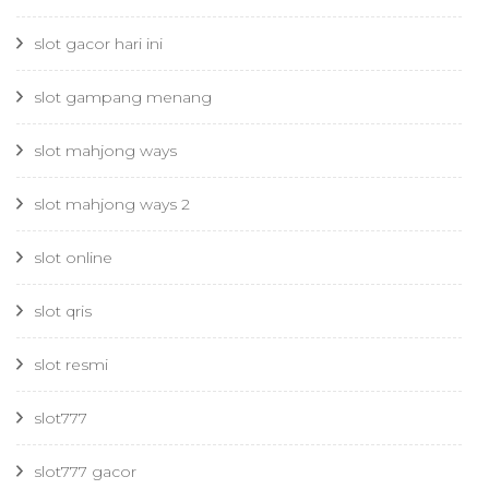
slot gacor hari ini
slot gampang menang
slot mahjong ways
slot mahjong ways 2
slot online
slot qris
slot resmi
slot777
slot777 gacor