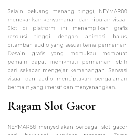
Selain peluang menang tinggi, NEYMAR88
menekankan kenyamanan dan hiburan visual.
Slot di platform ini menampilkan grafis
resolusi tinggi dengan animasi halus,
ditambah audio yang sesuai tema permainan.
Desain grafis yang memukau membuat
pemain dapat menikmati permainan lebih
dari sekadar mengejar kemenangan. Sensasi
visual dan audio menciptakan pengalaman
bermain yang imersif dan menyenangkan.
Ragam Slot Gacor
NEYMAR88 menyediakan berbagai slot gacor