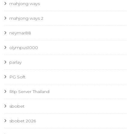
mahjong ways
mahjong ways 2
neymar88
olympus1000
parlay
PG Soft
Rtp Server Thailand
sbobet
sbobet 2026