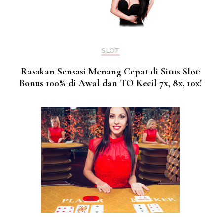
SLOT
Rasakan Sensasi Menang Cepat di Situs Slot:
Bonus 100% di Awal dan TO Kecil 7x, 8x, 10x!