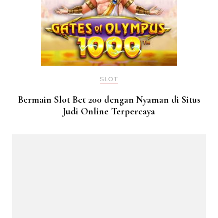
SLOT
Bermain Slot Bet 200 dengan Nyaman di Situs
Judi Online Terpercaya