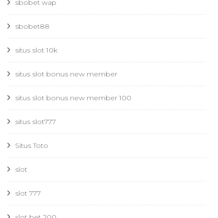
sbobet wap
sbobet88
situs slot 10k
situs slot bonus new member
situs slot bonus new member 100
situs slot777
Situs Toto
slot
slot 777
slot bet 200