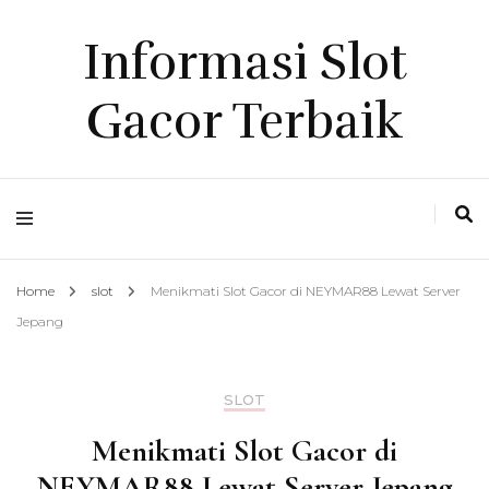
Informasi Slot
Gacor Terbaik
Home
slot
Menikmati Slot Gacor di NEYMAR88 Lewat Server
Jepang
SLOT
Menikmati Slot Gacor di
NEYMAR88 Lewat Server Jepang