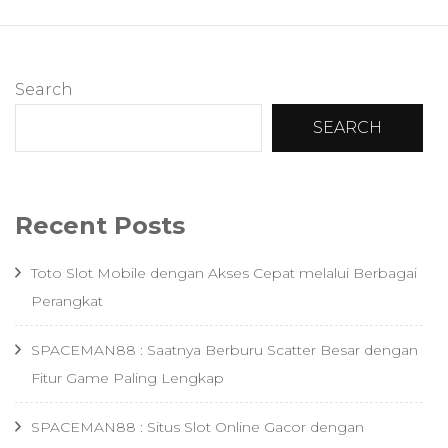
Search
SEARCH
Recent Posts
Toto Slot Mobile dengan Akses Cepat melalui Berbagai
Perangkat
SPACEMAN88 : Saatnya Berburu Scatter Besar dengan
Fitur Game Paling Lengkap
SPACEMAN88 : Situs Slot Online Gacor dengan