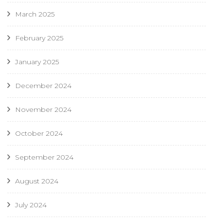
March 2025
February 2025
January 2025
December 2024
November 2024
October 2024
September 2024
August 2024
July 2024