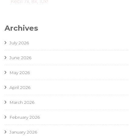
Kecil 7x, 8x, 10x!
Archives
July 2026
June 2026
May 2026
April 2026
March 2026
February 2026
January 2026