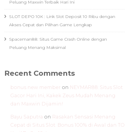
Peluang Maxwin Terbaik Hari Ini
SLOT DEPO 10K : Link Slot Deposit 10 Ribu dengan
Akses Cepat dan Pilihan Game Lengkap
Spaceman88: Situs Game Crash Online dengan
Peluang Menang Maksimal
Recent Comments
bonus new member
on
NEYMAR88: Situs Slot
Gacor Hari Ini, Kakek Zeus Mudah Menang
dan Maxwin Dijamin!
Bayu Saputra
on
Rasakan Sensasi Menang
Cepat di Situs Slot: Bonus 100% di Awal dan TO