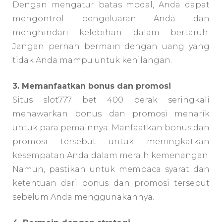
Dengan mengatur batas modal, Anda dapat
mengontrol pengeluaran Anda dan
menghindari kelebihan dalam bertaruh.
Jangan pernah bermain dengan uang yang
tidak Anda mampu untuk kehilangan.
3. Memanfaatkan bonus dan promosi
Situs slot777 bet 400 perak seringkali
menawarkan bonus dan promosi menarik
untuk para pemainnya. Manfaatkan bonus dan
promosi tersebut untuk meningkatkan
kesempatan Anda dalam meraih kemenangan.
Namun, pastikan untuk membaca syarat dan
ketentuan dari bonus dan promosi tersebut
sebelum Anda menggunakannya.