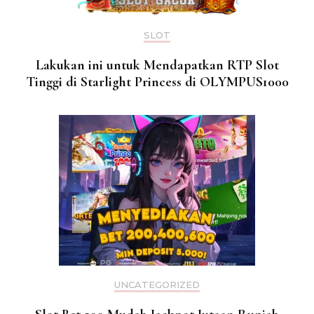
SLOT
Lakukan ini untuk Mendapatkan RTP Slot
Tinggi di Starlight Princess di OLYMPUS1000
UNCATEGORIZED