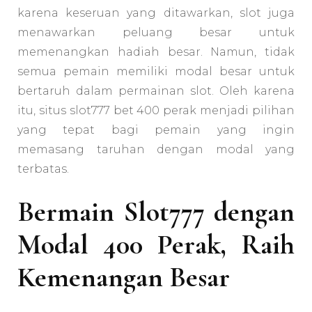
karena keseruan yang ditawarkan, slot juga
menawarkan peluang besar untuk
memenangkan hadiah besar. Namun, tidak
semua pemain memiliki modal besar untuk
bertaruh dalam permainan slot. Oleh karena
itu, situs slot777 bet 400 perak menjadi pilihan
yang tepat bagi pemain yang ingin
memasang taruhan dengan modal yang
terbatas.
Bermain Slot777 dengan
Modal 400 Perak, Raih
Kemenangan Besar