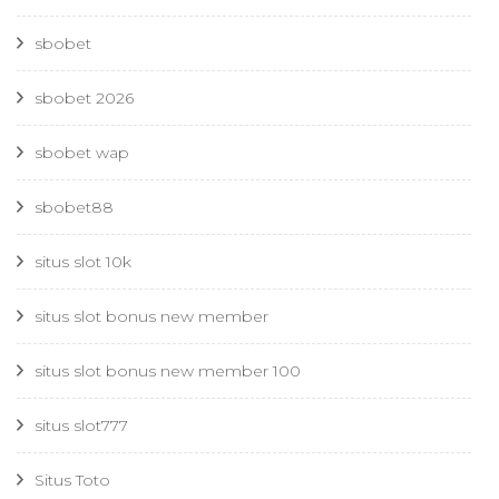
sbobet
sbobet 2026
sbobet wap
sbobet88
situs slot 10k
situs slot bonus new member
situs slot bonus new member 100
situs slot777
Situs Toto