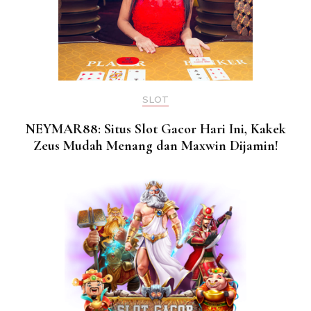
SLOT
NEYMAR88: Situs Slot Gacor Hari Ini, Kakek
Zeus Mudah Menang dan Maxwin Dijamin!