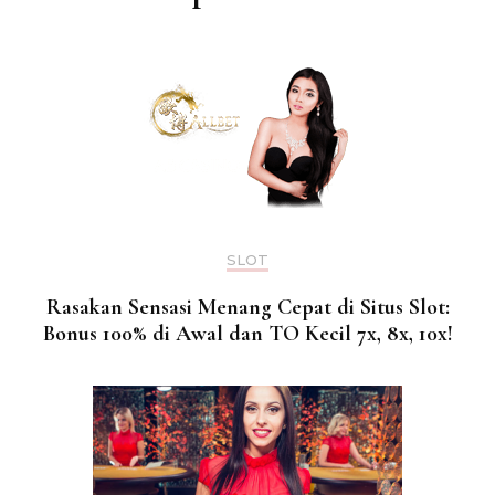
SLOT
Rasakan Sensasi Menang Cepat di Situs Slot:
Bonus 100% di Awal dan TO Kecil 7x, 8x, 10x!