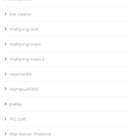
live casino
mahjong slot
mahjong ways
mahjong ways 2
neymar88
olympus1000
parlay
PG Soft
Rtp Server Thailand