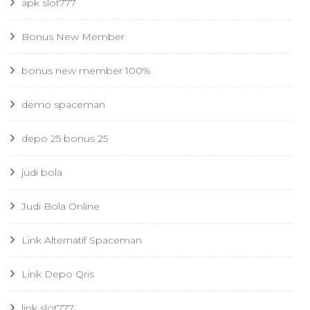
apk slot777
Bonus New Member
bonus new member 100%
demo spaceman
depo 25 bonus 25
judi bola
Judi Bola Online
Link Alternatif Spaceman
Link Depo Qris
link slot777