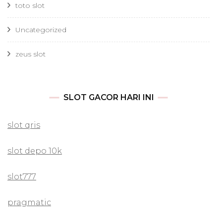
toto slot
Uncategorized
zeus slot
SLOT GACOR HARI INI
slot qris
slot depo 10k
slot777
pragmatic