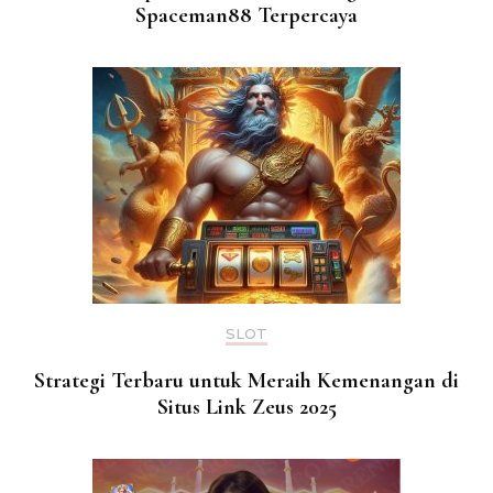
Spaceman88 Terpercaya
SLOT
Strategi Terbaru untuk Meraih Kemenangan di
Situs Link Zeus 2025