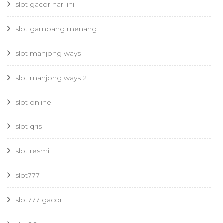
slot gacor hari ini
slot gampang menang
slot mahjong ways
slot mahjong ways 2
slot online
slot qris
slot resmi
slot777
slot777 gacor