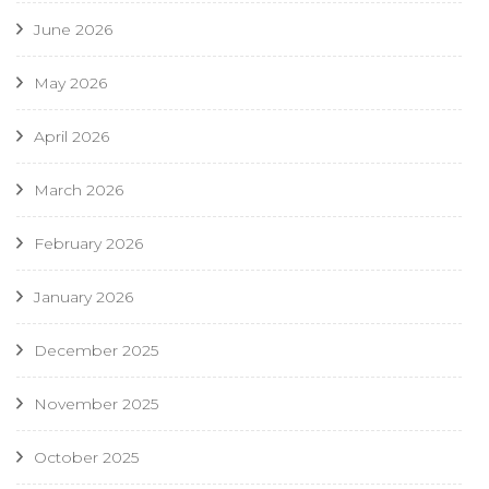
June 2026
May 2026
April 2026
March 2026
February 2026
January 2026
December 2025
November 2025
October 2025