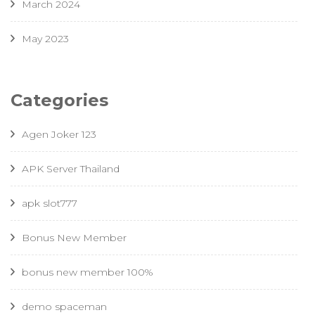
March 2024
May 2023
Categories
Agen Joker 123
APK Server Thailand
apk slot777
Bonus New Member
bonus new member 100%
demo spaceman