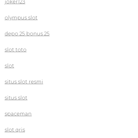
joker123
olympus slot
depo 25 bonus 25
slot toto
slot
situs slot resmi
situs slot
spaceman
slot qris