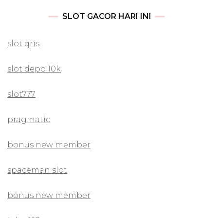
SLOT GACOR HARI INI
slot qris
slot depo 10k
slot777
pragmatic
bonus new member
spaceman slot
bonus new member