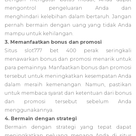
mengontrol pengeluaran Anda dan
menghindari kelebihan dalam bertaruh. Jangan
pernah bermain dengan uang yang tidak Anda
mampu untuk kehilangan.
3. Memanfaatkan bonus dan promosi
Situs slot777 bet 400 perak seringkali
menawarkan bonus dan promosi menarik untuk
para pemainnya. Manfaatkan bonus dan promosi
tersebut untuk meningkatkan kesempatan Anda
dalam meraih kemenangan. Namun, pastikan
untuk membaca syarat dan ketentuan dari bonus
dan promosi tersebut sebelum Anda
menggunakannya.
4. Bermain dengan strategi
Bermain dengan strategi yang tepat dapat
meningkatkan peluang menang Anda di situs