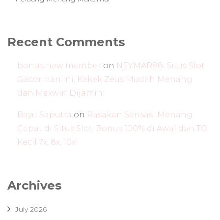
Recent Comments
bonus new member
on
NEYMAR88: Situs Slot
Gacor Hari Ini, Kakek Zeus Mudah Menang
dan Maxwin Dijamin!
Bayu Saputra
on
Rasakan Sensasi Menang
Cepat di Situs Slot: Bonus 100% di Awal dan TO
Kecil 7x, 8x, 10x!
Archives
July 2026